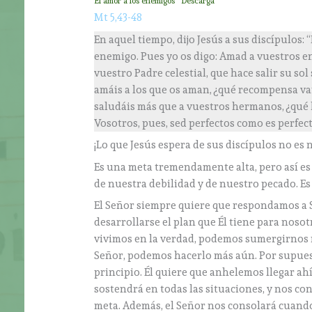
El amor a los enemigos
Descarga
Mt 5,43-48
En aquel tiempo, dijo Jesús a sus discípulos: 
enemigo. Pues yo os digo: Amad a vuestros en
vuestro Padre celestial, que hace salir su sol
amáis a los que os aman, ¿qué recompensa va
saludáis más que a vuestros hermanos, ¿qué 
Vosotros, pues, sed perfectos como es perfect
¡Lo que Jesús espera de sus discípulos no es
Es una meta tremendamente alta, pero así es 
de nuestra debilidad y de nuestro pecado. 
El Señor siempre quiere que respondamos a 
desarrollarse el plan que Él tiene para noso
vivimos en la verdad, podemos sumergirnos 
Señor, podemos hacerlo más aún. Por supuest
principio. Él quiere que anhelemos llegar ah
sostendrá en todas las situaciones, y nos co
meta. Además, el Señor nos consolará cuand