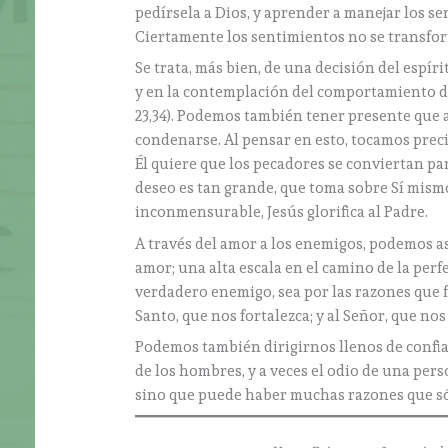
pedírsela a Dios, y aprender a manejar los s
Ciertamente los sentimientos no se transfo
Se trata, más bien, de una decisión del espíri
y en la contemplación del comportamiento de
23,34). Podemos también tener presente que 
condenarse. Al pensar en esto, tocamos preci
Él quiere que los pecadores se conviertan para 
deseo es tan grande, que toma sobre Sí mism
inconmensurable, Jesús glorifica al Padre.
A través del amor a los enemigos, podemos as
amor; una alta escala en el camino de la perf
verdadero enemigo, sea por las razones que fu
Santo, que nos fortalezca; y al Señor, que no
Podemos también dirigirnos llenos de confian
de los hombres, y a veces el odio de una pers
sino que puede haber muchas razones que só