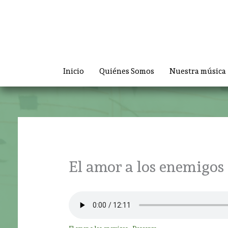
Ir
al
contenido
Inicio
Quiénes Somos
Nuestra música
El amor a los enemigos