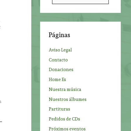
u
s
c
n
c
a
Páginas
r
:
p
Aviso Legal
o
Contacto
r
Donaciones
l
:
Home Es
Nuestra música
Nuestros álbumes
n
Partituras
Pedidos de CDs
Próximos eventos