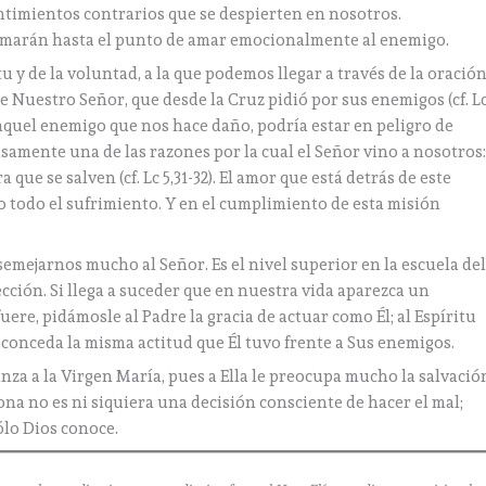
entimientos contrarios que se despierten en nosotros.
rmarán hasta el punto de amar emocionalmente al enemigo.
tu y de la voluntad, a la que podemos llegar a través de la oració
 Nuestro Señor, que desde la Cruz pidió por sus enemigos (cf. L
aquel enemigo que nos hace daño, podría estar en peligro de
samente una de las razones por la cual el Señor vino a nosotros
que se salven (cf. Lc 5,31-32). El amor que está detrás de este
o todo el sufrimiento. Y en el cumplimiento de esta misión
emejarnos mucho al Señor. Es el nivel superior en la escuela de
ección. Si llega a suceder que en nuestra vida aparezca un
ere, pidámosle al Padre la gracia de actuar como Él; al Espíritu
s conceda la misma actitud que Él tuvo frente a Sus enemigos.
za a la Virgen María, pues a Ella le preocupa mucho la salvació
ona no es ni siquiera una decisión consciente de hacer el mal;
lo Dios conoce.