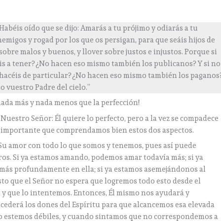
“Habéis oído que se dijo: Amarás a tu prójimo y odiarás a tu
emigos y rogad por los que os persigan, para que seáis hijos de
 sobre malos y buenos, y llover sobre justos e injustos. Porque si
is a tener? ¿No hacen eso mismo también los publicanos? Y si no
hacéis de particular? ¿No hacen eso mismo también los paganos
o vuestro Padre del cielo.”
 nada más y nada menos que la perfección!
Nuestro Señor: Él quiere lo perfecto, pero a la vez se compadece
Es importante que comprendamos bien estos dos aspectos.
Su amor con todo lo que somos y tenemos, pues así puede
tros. Si ya estamos amando, podemos amar todavía más; si ya
más profundamente en ella; si ya estamos asemejándonos al
o que el Señor no espera que logremos todo esto desde el
í y que lo intentemos. Entonces, Él mismo nos ayudará y
ncederá los dones del Espíritu para que alcancemos esa elevada
o estemos débiles, y cuando sintamos que no correspondemos a