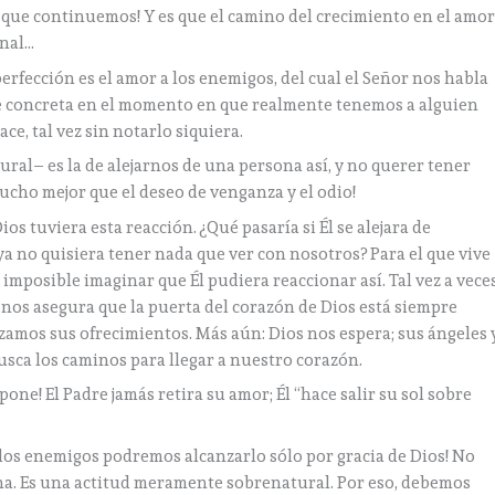
 que continuemos! Y es que el camino del crecimiento en el amo
enal…
erfección es el amor a los enemigos, del cual el Señor nos habla
ace concreta en el momento en que realmente tenemos a alguien
ce, tal vez sin notarlo siquiera.
ral– es la de alejarnos de una persona así, y no querer tener
mucho mejor que el deseo de venganza y el odio!
s tuviera esta reacción. ¿Qué pasaría si Él se alejara de
a no quisiera tener nada que ver con nosotros? Para el que vive
 imposible imaginar que Él pudiera reaccionar así. Tal vez a vece
e nos asegura que la puerta del corazón de Dios está siempre
zamos sus ofrecimientos. Más aún: Dios nos espera; sus ángeles 
usca los caminos para llegar a nuestro corazón.
pone! El Padre jamás retira su amor; Él “hace salir su sol sobre
a los enemigos podremos alcanzarlo sólo por gracia de Dios! No
a. Es una actitud meramente sobrenatural. Por eso, debemos