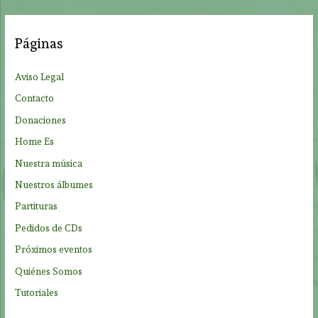
c
a
Páginas
r
p
Aviso Legal
o
Contacto
r
Donaciones
:
Home Es
Nuestra música
Nuestros álbumes
Partituras
Pedidos de CDs
Próximos eventos
Quiénes Somos
Tutoriales