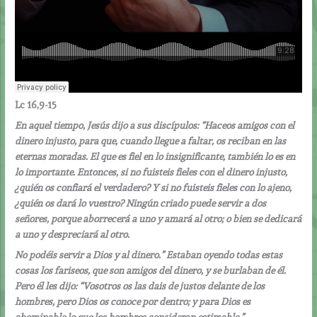
Lc 16,9-15
En aquel tiempo, Jesús dijo a sus discípulos: “Haceos amigos con el
dinero injusto, para que, cuando llegue a faltar, os reciban en las
eternas moradas. El que es fiel en lo insignificante, también lo es en
lo importante. Entonces, si no fuisteis fieles con el dinero injusto,
¿quién os confiará el verdadero? Y si no fuisteis fieles con lo ajeno,
¿quién os dará lo vuestro? Ningún criado puede servir a dos
señores, porque aborrecerá a uno y amará al otro; o bien se dedicará
a uno y despreciará al otro.
No podéis servir a Dios y al dinero.” Estaban oyendo todas estas
cosas los fariseos, que son amigos del dinero, y se burlaban de él.
Pero él les dijo: “Vosotros os las dais de justos delante de los
hombres, pero Dios os conoce por dentro; y para Dios es
abominable lo que los hombres consideran estimable.”