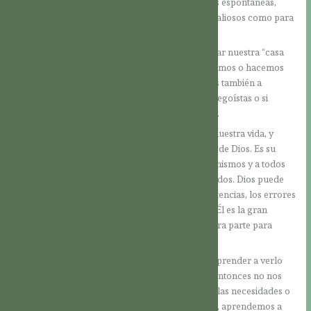
impulsos naturales. Pues no todas nuestras ideas espontáneas,
pensamientos pasajeros y sentimientos son tan valiosos como para
hacerles caso.
Cuando seguimos a Cristo, aprendemos a ordenar nuestra “casa
interior”. Aprendemos a discernir si lo que pensamos o hacemos
corresponde a la Voluntad de Dios. Aprendemos también a
cuestionarnos si las metas que perseguimos son egoístas o si
realmente están al servicio de Dios y del prójimo.
Se trata de alcanzar una visión sobrenatural de nuestra vida, y
saber que estamos completamente en las manos de Dios. Es su
sabiduría la que quiere conducirnos a nosotros mismos y a todos
los demás hacia la meta para la cual fuimos creados. Dios puede
integrar en su plan de salvación incluso las resistencias, los errores
y pecados de los hombres. Saberse amados por Él es la gran
sabiduría, que nos empuja a poner todo de nuestra parte para
volvernos dignos de ese amor.
La visión sobrenatural de nuestra vida, es decir aprender a verlo
todo a la luz de Dios, nos acerca a la eternidad. Entonces no nos
dejaremos engullir por las preocupaciones, por las necesidades o
por los placeres de este mundo. En lugar de ello, aprendemos a