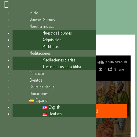
Inicio
Quiénes Somos
Ir
Nuestra música
al
Nuestros álbumes
contenido
Adquisición
La sabiduría
Partituras
Meditaciones
Meditaciones diarias
Tres minutos para Abbá
Contacto
Eventos
Gruta de Raquel
Donaciones
Español
English
Deutsch