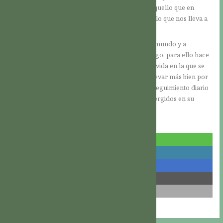
anhelar aquello que permanece para siempre, aquello que en
verdad llena nuestra alma, y dejamos atrás todo lo que nos lleva a
la periferia o a la superficialidad.
Con el Espíritu de Dios aprendemos a vencer el mundo y a
movernos en él en la sabiduría divina. Sin embargo, para ello hace
falta tener una verdadera vida espiritual; no una vida en la que se
piensa en Dios sólo esporádicamente y se deja llevar más bien por
sus impulsos naturales. Se necesita una vida de seguimiento diario
de Cristo, en el constante diálogo con Dios, sumergidos en su
presencia.
Descargar PDF
compartir
compartir
compartir
compartir
correo