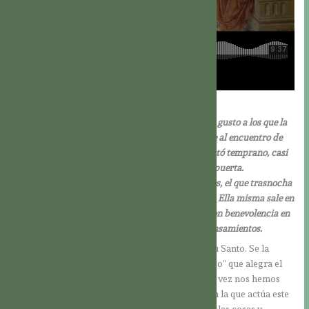
Sab 6,12-16
La Sabiduría es luz y no se opaca; se muestra con gusto a los que la
aman, se deja encontrar por los que la aman. Sale al encuentro de
los que la quieren conocer; el que por ella se levantó temprano, casi
no tendrá que esforzarse: la hallará sentada a su puerta.
Apasionarse por ella es la mejor de las ambiciones, el que trasnocha
a causa de ella estará pronto sin preocupaciones. Ella misma sale en
busca de los que son dignos de ella; se muestra con benevolencia en
sus caminos, sale a su encuentro en todos sus pensamientos.
La sabiduría es una de los siete dones del Espíritu Santo. Se la
podría describir como un “conocimiento delicioso” que alegra el
corazón y el Espíritu, como una luz apacible. Tal vez nos hemos
encontrado alguna vez con una persona sabia en la que actúa este
don del Espíritu Santo. Una persona así ve todas las cosas y