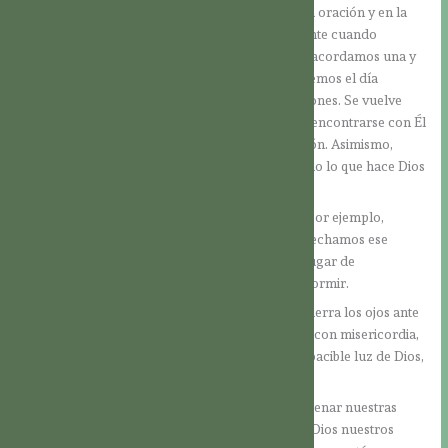
cuando, en la madrugada, nos sumergimos en la oración y en la
meditación de las Escrituras. Actuamos sabiamente cuando
consagramos al Señor el día que empieza y nos acordamos una y
otra vez de Él hasta el atardecer; cuando recorremos el día
tomados de su mano y obedecemos sus indicaciones. Se vuelve
sabio aquel que acoge la invitación del Señor de encontrarse con Él
en el sacramento de la Eucaristía y de la confesión. Asimismo,
adquiere la sabiduría el que presta atención a todo lo que hace Dios
día a día para mostrarnos su amor.
También es sabio buscar al Señor por la noche, por ejemplo,
cuando no logramos conciliar el sueño, y aprovechamos ese
tiempo para hacer oración y lectura bíblica, en lugar de
torturarnos con las horas que pasan sin poder dormir.
También actualmente sabiamente aquel que no cierra los ojos ante
las necesidades del prójimo, sino que las atiende con misericordia,
pues toda obra de misericordia es actuar en la apacible luz de Dios,
es actuar a su manera.
Nos volvemos sabios cuando aprendemos a refrenar nuestras
pasiones desordenadas, examinando a la luz de Dios nuestros