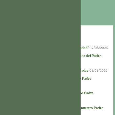
Entradas recientes
Fiesta de Dios Padre: “El Padre de toda la humanidad”
07/08/2026
Novena a Dios Padre – Día 9 – Al servicio del amor del Padre
06/08/2026
Novena a Dios Padre – Día 8 – Amar a nuestro Padre
05/08/2026
Novena a Dios Padre – Día 7 – Honrar a nuestro Padre
04/08/2026
Novena a Dios Padre – Día 6 – Conocer a nuestro Padre
03/08/2026
Novena a Dios Padre – Día 5: La generosidad de nuestro Padre
02/08/2026