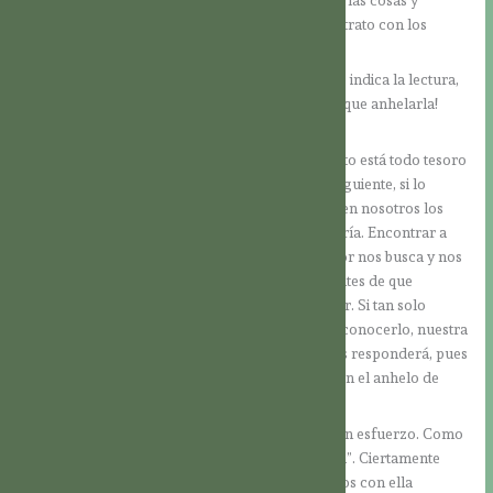
circunstancias desde la perspectiva de Dios y su trato con los
demás está marcado por la bondad.
No es tan difícil conocer la sabiduría pues, como indica la lectura,
ella ya nos está esperando. ¡Solamente tenemos que anhelarla!
¿Dónde podemos, pues, hallarla?
La Sagrada Escritura nos enseña que en Jesucristo está todo tesoro
de la sabiduría y de la ciencia (Col 2,3). Por consiguiente, si lo
conocemos a Él y vivimos en Él, se desplegarán en nosotros los
dones del Espíritu Santo, incluido el de la sabiduría. Encontrar a
Jesús no requiere un gran esfuerzo, pues su amor nos busca y nos
precede: “Él nos amó primero” (1 Jn 4,19), aun antes de que
nosotros empezáramos a corresponder a su amor. Si tan solo
invocamos su nombre y le pedimos la gracia de conocerlo, nuestra
súplica no caerá en oídos sordos, sino que Él nos responderá, pues
fue Dios mismo quien sembró en nuestro corazón el anhelo de
conocerlo.
Temprano en la mañana hallamos la sabiduría sin esfuerzo. Como
dice el proverbio: “Al que madruga Dios le ayuda”. Ciertamente
puede aplicárselo a la sabiduría: nos encontramos con ella