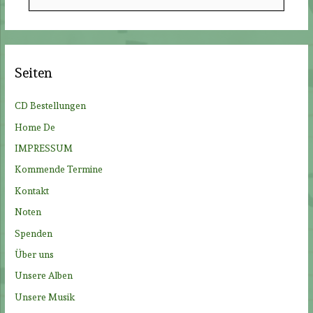
u
c
h
e
Seiten
n
n
CD Bestellungen
a
Home De
c
IMPRESSUM
h
Kommende Termine
:
Kontakt
Noten
Spenden
Über uns
Unsere Alben
Unsere Musik