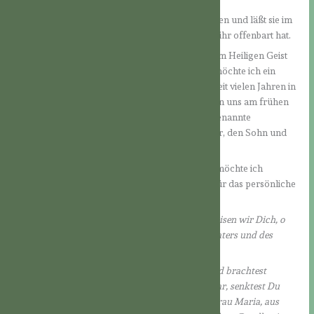
So führt der Herr auch die Kirche durch die Zeiten und läßt sie im
Heiligen Geist immer genauer erkennen, was er ihr offenbart hat.
Auf dem Weg zum Pfingstfest haben wir nun dem Heiligen Geist
verschiedene Betrachtungen gewidmet. Heute möchte ich ein
Gebet zum Heiligen Geist vorschlagen, das wir seit vielen Jahren in
unserer geistlichen Familie beten, die meisten von uns am frühen
Morgen zu Beginn der Gebetszeit. Es ist der sogenannte
Dreifaltigkeitshymnus, ein Lobpreis auf den Vater, den Sohn und
den Heiligen Geist.
Den dritten Teil, das Lob auf den Heiligen Geist, möchte ich
besonders für diese Tage um Pfingsten herum für das persönliche
Gebet vorschlagen:
Gleichermaßen mit dem Vater und dem Sohn preisen wir Dich, o
Heiliger Geist, und beten Dich an: Du Liebe des Vaters und des
Sohnes.
Am Anfang schwebtest Du über den Wassern und brachtest
Ordnung in das Chaos. Und als die Zeit erfüllt war, senktest Du
Dich herab in den Schoß der allerseligsten Jungfrau Maria, aus