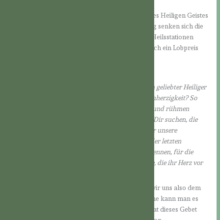
Bilde Christi.
Dieses Gebet stellt uns wesentliche Tätigkeiten des Heiligen Geistes
vor Augen, und durch die tägliche Wiederholung senken sich die
Glaubenswirklichkeiten, die auch verschiedene Heilsstationen
benennen, tiefer ein. Gleichzeitig ist das Gebet auch ein Lobpreis
auf das Wirken des Heiligen Geistes.
Das Gebet schließt dann mit folgenden Worten:
Wie können wir Dir nur jemals genug danken, oh geliebter Heiliger
Geist, für Deine Liebe und Deine unendliche Barmherzigkeit? So
beten wir Dich an mit allen Engeln und Heiligen und rühmen
Deinen herrlichen Namen mit all jenen, die nach Dir suchen, die
Dich verehren und auf Dich hören. Wir bitten für unsere
verstorbenen Brüder und Schwestern, die noch der letzten
Reinigung bedürfen; für all jene, die Dich nicht kennen, für die
Verirrten und Verwirrten und besonders für jene, die ihr Herz vor
Dir verschlossen halten.
Durch die Betrachtung dieses Gebetes wenden wir uns also dem
Heiligen Geist und seinem Heilshandeln zu. Gerne kann man es
einfach sprechen oder singend rezitieren. Uns hat dieses Gebet
geholfen, den Heiligen Geist noch mehr als Person