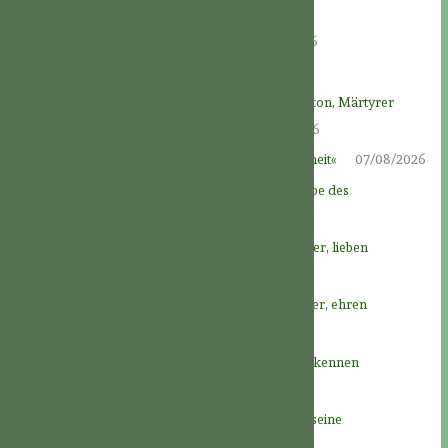
An der Überlieferung festhalten
09/08/2026
KLEINER AUSFLUG IN DIE ASKESE
09/08/2026
EINE FREUDE FÜR DIE HEILIGEN
08/08/2026
DAS LEBEN DER HEILIGEN: Der selige John Felton, Märtyrer
“Treu bis in den Tod” † 8.August 1570
08/08/2026
Das Vaterfest: »Der Vater der gesamten Menschheit«
07/08/2026
Novene zu Gott Vater – Tag 9: Im Dienst der Liebe des
himmlischen Vaters
06/08/2026
Novene zu Gott Vater – Tag 8: Gott, unseren Vater, lieben
05/08/2026
Novene zu Gott Vater – Tag 7: Gott, unseren Vater, ehren
04/08/2026
Novene zu Gott Vater – Tag 6: Unseren Vater erkennen
03/08/2026
Novene zu Gott Vater – Tag 5: Unser Vater und seine
Großzügigkeit
02/08/2026