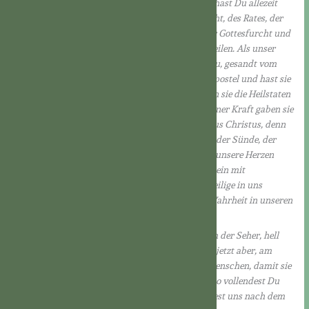
dem uns Christus, der Herr, geboren wurde. Ihn hast Du allezeit
erfüllt mit Deinem Geist der Weisheit, der Einsicht, des Rates, der
Erkenntnis, der Stärke, der Frömmigkeit und der Gottesfurcht und
bist bei ihm gewesen, um alle Mühe mit ihm zu teilen. Als unser
Herr hinaufgefahren ist in den Himmel, kamst Du, gesandt vom
Vater und vom Sohn, herab auf die Jünger und Apostel und hast sie
erleuchtet und gestärkt. In Deinem Licht konnten sie die Heilstaten
Gottes erkennen und die Schriften deuten. In Deiner Kraft gaben sie
Zeugnis von der Auferstehung unseres Herrn Jesus Christus, denn
Du selbst bist der Zeuge. Du überführst die Welt der Sünde, der
Gerechtigkeit und des Gerichtes. Ausgegossen in unsere Herzen
rufst Du »Abba, lieber Vater«, und trittst für uns ein mit
unaussprechlichem Seufzen, denn Du bist der Heilige in uns
Unheiligen, das Licht in unserer Finsternis, die Wahrheit in unseren
Herzen.
Dunkel warst Du schon zugegen in den Sprüchen der Seher, hell
aufgeleuchtet bist Du im Zeugnis der Propheten; jetzt aber, am
Ende der Zeiten, bist Du ausgegossen über alle Menschen, damit sie
Christus, den Herrn, erkennen und ihm dienen. So vollendest Du
das Werk des Vaters und des Sohnes und gestaltest uns nach dem