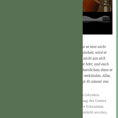
Joh 16,12-15
Noch vieles habe ich euch zu sagen, aber ihr könnt es jetzt nicht
tragen. Wenn aber jener kommt, der Geist der Wahrheit, wird er
euch in die ganze Wahrheit führen. Denn er wird nicht aus sich
selbst heraus reden, sondern er wird sagen, was er hört, und euch
verkünden, was kommen wird. Er wird mich verherrlichen; denn er
wird von dem, was mein ist, nehmen und es euch verkünden. Alles,
was der Vater hat, ist mein; darum habe ich gesagt: Er nimmt von
dem, was mein ist, und wird es euch verkünden.
Nicht alles hat der Herr seinen Jüngern schon zu Lebzeiten
anvertraut, wohl wissend, daß es dazu der Sendung des Geistes
bedarf – nicht nur, damit die Jünger noch größere Erkenntnis
erlangen, sondern auch damit sie befähigt und gestärkt werden,
diese Erkenntnis zu tragen und umzusetzen.