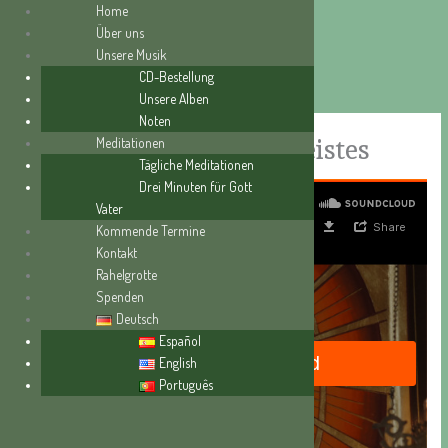
Home
Über uns
Unsere Musik
Zum
CD-Bestellung
Inhalt
Unsere Alben
springen
Noten
Lobpreis des Heiligen Geistes
Meditationen
Tägliche Meditationen
Drei Minuten für Gott
Vater
Kommende Termine
Kontakt
Rahelgrotte
Spenden
Deutsch
Español
English
Português