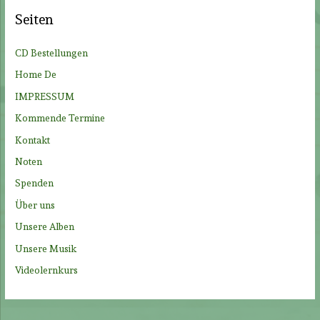
e
Seiten
n
n
CD Bestellungen
a
Home De
c
IMPRESSUM
h
Kommende Termine
:
Kontakt
Noten
Spenden
Über uns
Unsere Alben
Unsere Musik
Videolernkurs