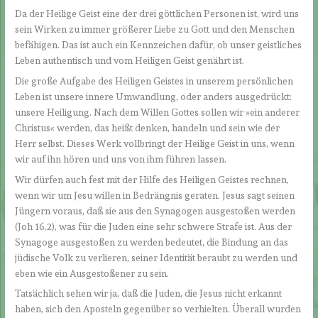
Da der Heilige Geist eine der drei göttlichen Personen ist, wird uns
sein Wirken zu immer größerer Liebe zu Gott und den Menschen
befähigen. Das ist auch ein Kennzeichen dafür, ob unser geistliches
Leben authentisch und vom Heiligen Geist genährt ist.
Die große Aufgabe des Heiligen Geistes in unserem persönlichen
Leben ist unsere innere Umwandlung, oder anders ausgedrückt:
unsere Heiligung. Nach dem Willen Gottes sollen wir »ein anderer
Christus« werden, das heißt denken, handeln und sein wie der
Herr selbst. Dieses Werk vollbringt der Heilige Geist in uns, wenn
wir auf ihn hören und uns von ihm führen lassen.
Wir dürfen auch fest mit der Hilfe des Heiligen Geistes rechnen,
wenn wir um Jesu willen in Bedrängnis geraten. Jesus sagt seinen
Jüngern voraus, daß sie aus den Synagogen ausgestoßen werden
(Joh 16,2), was für die Juden eine sehr schwere Strafe ist. Aus der
Synagoge ausgestoßen zu werden bedeutet, die Bindung an das
jüdische Volk zu verlieren, seiner Identität beraubt zu werden und
eben wie ein Ausgestoßener zu sein.
Tatsächlich sehen wir ja, daß die Juden, die Jesus nicht erkannt
haben, sich den Aposteln gegenüber so verhielten. Überall wurden