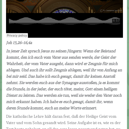
Joh 15,26–16,4a
In jener Zeit sprach Jesus zu seinen Jüngern: Wenn der Beistand
kommt, den ich euch vom Vater aus senden werde, der Geist der
Wahrheit, der vom Vater ausgeht, dann wird er Zeugnis für mich
ablegen. Und auch ihr sollt Zeugnis ablegen, weil ihr von Anfang an
bei mir seid. Das habe ich euch gesagt, damit ihr keinen Anstoß
nehmt. Sie werden euch aus der Synagoge ausstoßen, ja es kommt
die Stunde, in der jeder, der euch tötet, meint, Gott einen heiligen
Dienst zu leisten. Das werden sie tun, weil sie weder den Vater noch
mich erkannt haben. Ich habe es euch gesagt, damit ihr, wenn
deren Stunde kommt, euch an meine Worte erinnert.
Die katholische Lehre hält daran fest, daß der Heilige Geist vom
Vater und vom Sohn gesandt wird. Seine Aufgabe ist es, wie es der
Text heute nahelegt, an all das, was Jesus gesagt und getan hat, zu