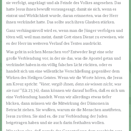
sie verfolgt, angeklagt und als Feinde des Volkes angesehen. Das
hatte Jesus ihnen bewußt vorausgesagt, damit sie sich, wenn es
eintrat und Wirklichkeit wurde, daran erinnerten, was der Herr
ihnen verkündet hatte. Das sollte auch ihren Glauben stärken.
Ganz verhängnisvoll wird es, wenn man die Jünger verfolgen und
töten will, weil man meint, damit Gott einen Dienst zu erweisen, wie
es der Herr im weiteren Verlauf des Textes ausdrückt.
Was geht in solchen Menschen vor? Entweder liegt eine sehr
große Verblendung vor, in der sie das, was die Apostel getan und
verkündet haben in ein völlig falsches Licht rückten, oder es
handelt sich um eine willentliche Verschließung gegenüber dem
Wirken des Heiligen Geistes. Wenn wir die Worte hören, die Jesus
am Kreuz spricht:
“Vater, vergib ihnen, denn sie wissen nicht, was
sie tun! ”
(Lk 23,34), dann können wir darauf hoffen, daß es sich um
eine Verblendung handelt. Wenn wir allerdings etwas tiefer
blicken, dann müssen wir die Mitwirkung der Dämonen in
Betracht ziehen. Sie wußten, warum sie die Menschen anstifteten,
Jesus zu töten. Sie sind es, die zur Verblendung der Juden
beigetragen haben und sie auch darin festhalten wollen.
Wir sehen also, daß gerade das Gegenteil von dem geschieht, was