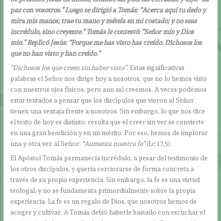
paz con vosotros.” Luego se dirigió a Tomás: “Acerca aquí tu dedo y
mira mis manos; trae tu mano y métela en mi costado; y no seas
incrédulo, sino creyente.” Tomás le contestó: “Señor mío y Dios
mío.” Replicó Jesús: “Porque me has visto has creído. Dichosos los
que no han visto y han creído.”
“Dichosos los que creen sin haber visto”.
Estas significativas
palabras el Señor nos dirige hoy a nosotros, que no lo hemos visto
con nuestros ojos físicos, pero aun así creemos. A veces podemos
estar tentados a pensar que los discípulos que vieron al Señor
tienen una ventaja frente a nosotros. Sin embargo, lo que nos dice
el texto de hoy es distinto: resulta que el creer sin ver se convierte
en una gran bendición y en un mérito. Por eso, hemos de implorar
una y otra vez al Señor:
“Aumenta nuestra fe”
(Lc 17,5).
El Apóstol Tomás permanecía incrédulo, a pesar del testimonio de
los otros discípulos, y quería cerciorarse de forma concreta a
través de su propia experiencia. Sin embargo, la fe es una virtud
teologal, y no se fundamenta primordialmente sobre la propia
experiencia. La fe es un regalo de Dios, que nosotros hemos de
acoger y cultivar. A Tomás debió haberle bastado con escuchar el