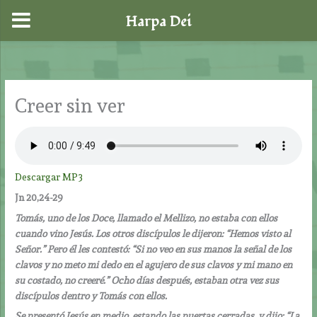
Harpa Dei
Ir
al
contenido
Creer sin ver
Descargar MP3
Jn 20,24-29
Tomás, uno de los Doce, llamado el Mellizo, no estaba con ellos
cuando vino Jesús. Los otros discípulos le dijeron: “Hemos visto al
Señor.” Pero él les contestó: “Si no veo en sus manos la señal de los
clavos y no meto mi dedo en el agujero de sus clavos y mi mano en
su costado, no creeré.” Ocho días después, estaban otra vez sus
discípulos dentro y Tomás con ellos.
Se presentó Jesús en medio, estando las puertas cerradas, y dijo: “La