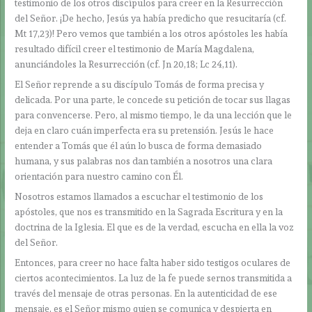
testimonio de los otros discípulos para creer en la Resurrección
del Señor. ¡De hecho, Jesús ya había predicho que resucitaría (cf.
Mt 17,23)! Pero vemos que también a los otros apóstoles les había
resultado difícil creer el testimonio de María Magdalena,
anunciándoles la Resurrección (cf. Jn 20,18; Lc 24,11).
El Señor reprende a su discípulo Tomás de forma precisa y
delicada. Por una parte, le concede su petición de tocar sus llagas
para convencerse. Pero, al mismo tiempo, le da una lección que le
deja en claro cuán imperfecta era su pretensión. Jesús le hace
entender a Tomás que él aún lo busca de forma demasiado
humana, y sus palabras nos dan también a nosotros una clara
orientación para nuestro camino con Él.
Nosotros estamos llamados a escuchar el testimonio de los
apóstoles, que nos es transmitido en la Sagrada Escritura y en la
doctrina de la Iglesia. El que es de la verdad, escucha en ella la voz
del Señor.
Entonces, para creer no hace falta haber sido testigos oculares de
ciertos acontecimientos. La luz de la fe puede sernos transmitida a
través del mensaje de otras personas. En la autenticidad de ese
mensaje, es el Señor mismo quien se comunica y despierta en