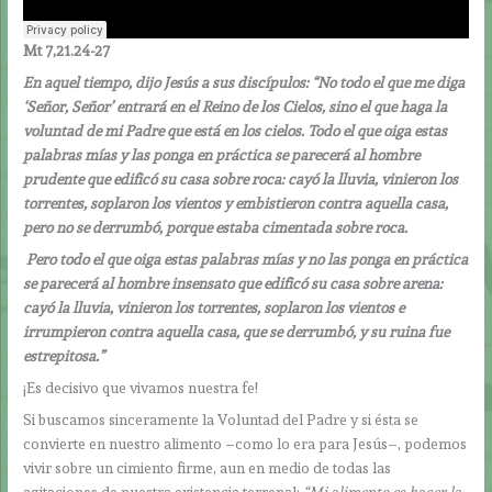
Mt 7,21.24-27
En aquel tiempo, dijo Jesús a sus discípulos: “No todo el que me diga
‘Señor, Señor’ entrará en el Reino de los Cielos, sino el que haga la
voluntad de mi Padre que está en los cielos. Todo el que oiga estas
palabras mías y las ponga en práctica se parecerá al hombre
prudente que edificó su casa sobre roca: cayó la lluvia, vinieron los
torrentes, soplaron los vientos y embistieron contra aquella casa,
pero no se derrumbó, porque estaba cimentada sobre roca.
Pero todo el que oiga estas palabras mías y no las ponga en práctica
se parecerá al hombre insensato que edificó su casa sobre arena:
cayó la lluvia, vinieron los torrentes, soplaron los vientos e
irrumpieron contra aquella casa, que se derrumbó, y su ruina fue
estrepitosa.”
¡Es decisivo que vivamos nuestra fe!
Si buscamos sinceramente la Voluntad del Padre y si ésta se
convierte en nuestro alimento –como lo era para Jesús–, podemos
vivir sobre un cimiento firme, aun en medio de todas las
agitaciones de nuestra existencia terrenal:
“Mi alimento es hacer la