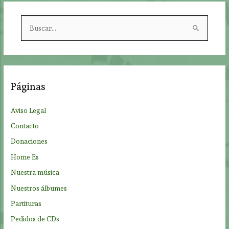
B
u
s
c
a
Páginas
r
p
Aviso Legal
o
Contacto
r
Donaciones
:
Home Es
Nuestra música
Nuestros álbumes
Partituras
Pedidos de CDs