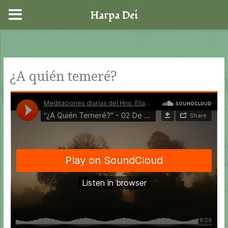
Harpa Dei
Ir
al
contenido
¿A quién temeré?