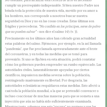
cumplir un prerrequisito indispensable. Si bien nuestro Padre nos
brinda toda la protección de nuestra vida, movido por su amor a
los hombres, nos corresponde a nosotros buscar nuestra
seguridad en Dios y no en las cosas creadas. Estas últimas son
frágiles y perecederas.
“No confiéis en los príncipes, seres de polvo
que no pueden salvar”
–nos dice el salmo 145 (v. 3).
Precisamente en los últimos años han cobrado gran actualidad
estas palabras del salmo. Fijémonos, por ejemplo, en la así llamada
“pandemia”, que fue proclamada apresuradamente ante el brote
del coronavirus, y en todas las medidas que se tomó para
prevenirlo. Si uno se fija bien en esta situación, podrá constatar
cómo los gobiernos pueden emprender un rumbo equivocado. Las
autoridades civiles, lamentablemente apoyadas por ciertos
científicos, impusieron medidas severas sobre la población,
restringiendo masivamente su libertad. Por desgracia, las
autoridades eclesiásticas respaldaron estas medidas. Esto afectó a
casi toda la población mundial, a la que se pretendió convencer o
incluso coaccionar de muchas maneras para que se someta a una
inyección que aún no había sido suficientemente examinada.
Mientras tanto, sabemos que esta “vacuna” no protege y que las