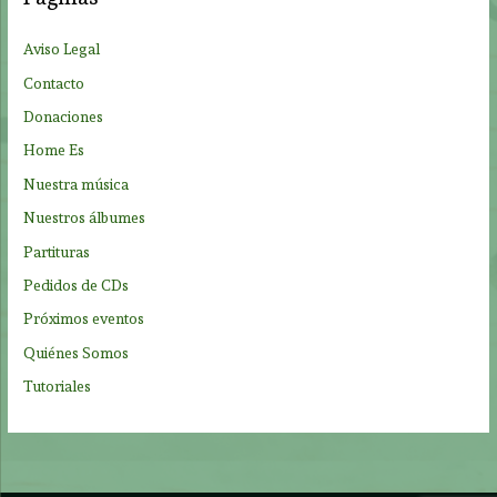
r
p
Aviso Legal
o
Contacto
r
Donaciones
:
Home Es
Nuestra música
Nuestros álbumes
Partituras
Pedidos de CDs
Próximos eventos
Quiénes Somos
Tutoriales