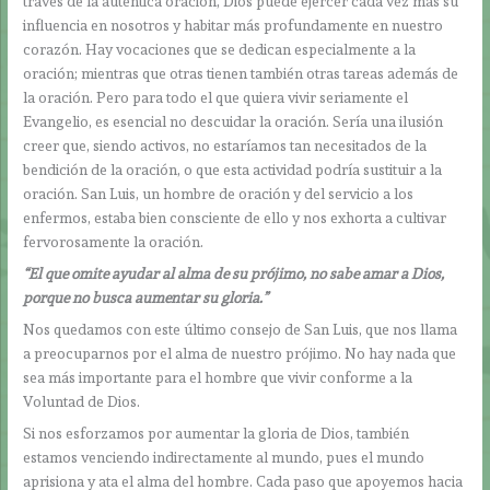
través de la auténtica oración, Dios puede ejercer cada vez más su
influencia en nosotros y habitar más profundamente en nuestro
corazón. Hay vocaciones que se dedican especialmente a la
oración; mientras que otras tienen también otras tareas además de
la oración. Pero para todo el que quiera vivir seriamente el
Evangelio, es esencial no descuidar la oración. Sería una ilusión
creer que, siendo activos, no estaríamos tan necesitados de la
bendición de la oración, o que esta actividad podría sustituir a la
oración. San Luis, un hombre de oración y del servicio a los
enfermos, estaba bien consciente de ello y nos exhorta a cultivar
fervorosamente la oración.
“El que omite ayudar al alma de su prójimo, no sabe amar a Dios,
porque no busca aumentar su gloria.”
Nos quedamos con este último consejo de San Luis, que nos llama
a preocuparnos por el alma de nuestro prójimo. No hay nada que
sea más importante para el hombre que vivir conforme a la
Voluntad de Dios.
Si nos esforzamos por aumentar la gloria de Dios, también
estamos venciendo indirectamente al mundo, pues el mundo
aprisiona y ata el alma del hombre. Cada paso que apoyemos hacia