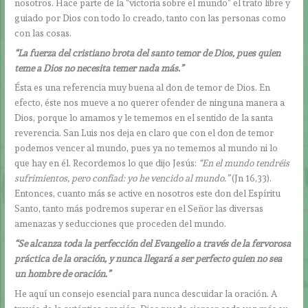
nosotros. Hace parte de la “victoria sobre el mundo” el trato libre y
guiado por Dios con todo lo creado, tanto con las personas como
con las cosas.
“La fuerza del cristiano brota del santo temor de Dios, pues quien
teme a Dios no necesita temer nada más.”
Ésta es una referencia muy buena al don de temor de Dios. En
efecto, éste nos mueve a no querer ofender de ninguna manera a
Dios, porque lo amamos y le tememos en el sentido de la santa
reverencia. San Luis nos deja en claro que con el don de temor
podemos vencer al mundo, pues ya no tememos al mundo ni lo
que hay en él. Recordemos lo que dijo Jesús:
“En el mundo tendréis
sufrimientos, pero confiad: yo he vencido al mundo.”
(Jn 16,33).
Entonces, cuanto más se active en nosotros este don del Espíritu
Santo, tanto más podremos superar en el Señor las diversas
amenazas y seducciones que proceden del mundo.
“Se alcanza toda la perfección del Evangelio a través de la fervorosa
práctica de la oración, y nunca llegará a ser perfecto quien no sea
un hombre de oración.”
He aquí un consejo esencial para nunca descuidar la oración. A