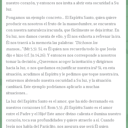
nuestro corazón, y entonces nos invita a abrir esta oscuridad a Su
luz.
Pongamos un ejemplo concreto… El Espíritu Santo, quien quiere
producir en nosotros el fruto de la mansedumbre, se encuentra
con nuestra naturaleza iracunda, que fácilmente se deja irritar. En
Su luz, nos damos cuenta de ello, y Él nos exhorta a refrenar la ira.
Él nos traerá a la memoria las palabras:
“Dichosos los
mansos…”
(Mt 5,5). Sí, es Él quien nos recuerda todo lo que Jesús
dijo e hizo (cf. Jn 14,26). Y entonces nos corresponde a nosotros
tomar la decisión: ¿Queremos acoger la invitación y dirigirnos
hacia la luz, o nos quedamos en justificar nuestra ira? Si, en esta
situación, acudimos al Espíritu y le pedimos que toque nuestra ira,
estaremos abriendo nuestra oscuridad a Su luz, y la situación
cambiará. Este ejemplo podríamos aplicarlo a muchas
situaciones…
La luz del Espíritu Santo es el amor, que ha sido derramado en
nuestros corazones (cf. Rom 5,5). ¡El Espíritu Santo es el amor
entre el Padre y el Hijo! Este amor divino calienta e ilumina nuestro
corazón, toca sus profundidades y quiere atraerlo a sí. Cuando
Jesús nos habla del Paráclito, nos asegura que será Él quien