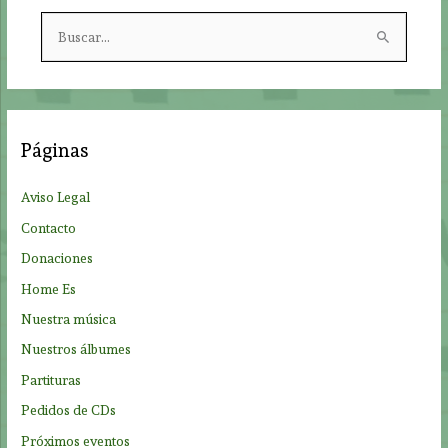
B
u
s
c
a
Páginas
r
p
Aviso Legal
o
Contacto
r
Donaciones
:
Home Es
Nuestra música
Nuestros álbumes
Partituras
Pedidos de CDs
Próximos eventos