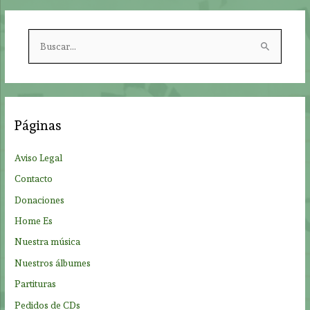
B
u
s
c
a
Páginas
r
p
Aviso Legal
o
Contacto
r
Donaciones
:
Home Es
Nuestra música
Nuestros álbumes
Partituras
Pedidos de CDs