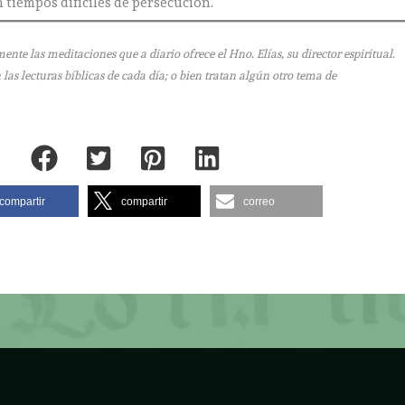
 tiempos difíciles de persecución.
e las meditaciones que a diario ofrece el Hno. Elías, su director espiritual.
as lecturas bíblicas de cada día; o bien tratan algún otro tema de
compartir
compartir
correo