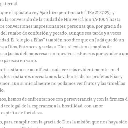
paternal.
ue el apóstata rey Ajab hizo penitencia (cf. 1Re 21,27-29), y
 la conversión de la ciudad de Nínive (cf. Jon 3,5-10). Y hasta
re conversiones impresionantes: personas que, por gracia de
 del rumbo de confusión y pecado, aunque sea tarde y a veces
dad. El “elogio a Elías” también nos dice que en Judá quedó un
a Dios. Entonces, gracias a Dios, sí existen ejemplos de
 eso jamás debemos cesar en nuestros esfuerzos por ayudar a qu
do parezca en vano.
anticristiano se manifiesta cada vez más evidentemente en el
, los cristianos necesitamos la valentía de los profetas Elías y
temor, aun si inicialmente no podamos ver frutos y las tinieblas
do.
nos, hemos de enfrentarnos con perseverancia y con la firmeza d
tud teologal de la esperanza; a la hostilidad, con amor
espíritu de fortaleza.
o, para cumplir con la gracia de Dios la misión que nos haya sido