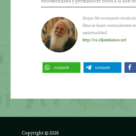
encomendada y permanecer fieles a Él aun en
Harpa Dei acompaña musicalment
Éstas se basan normalmente en l
espiritualidad.
http://es.elijamission.net
compartir
compartir
Copyright © 2026