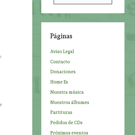
u
s
c
a
Páginas
r
p
Aviso Legal
o
e
Contacto
r
Donaciones
:
Home Es
Nuestra música
Nuestros álbumes
e
Partituras
Pedidos de CDs
Próximos eventos