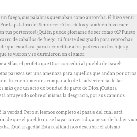
mo un fuego, sus palabras quemaban como antorcha. Él hizo venir
 Por la palabra del Señor cerró los cielos y también hizo caer
 con tus portentos! ¿Quién puede gloriarse de ser como tú? Fuiste
carro de caballos de fuego; tú fuiste designado para reprochar
de que estallara, para reconciliar a los padres con los hijos y
 que te vieron y se durmieron en el amor.
 a Elías, el profeta que Dios concedió al pueblo de Israel!
etas parezca ser una amenaza para aquellos que andan por otros
sión, frecuentemente acompañado de la advertencia de las
es más que un acto de bondad de parte de Dios. ¡Cuánta
stá atrayendo sobre sí misma la desgracia, por sus caminos
 la verdad. Pero si leemos completo el pasaje del cual está
ón de que el pueblo no se haya convertido, a pesar de haber vist
izaba. ¡Qué tragedia! Esta realidad nos descubre el abismo