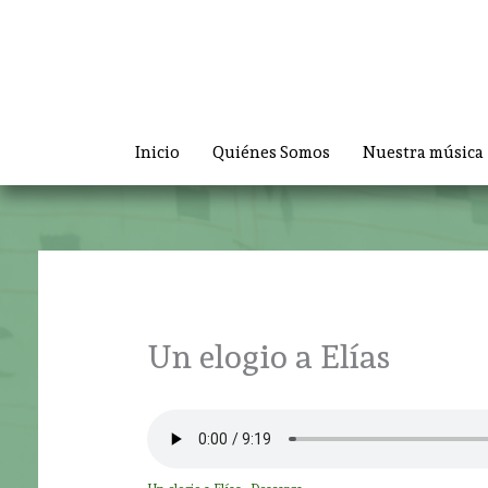
Ir
al
contenido
Inicio
Quiénes Somos
Nuestra música
Un elogio a Elías