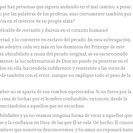
qué hay personas que siguen andando en el mal camino, a pesar
o por las palabras de los profetas, sino ciertamente también por
ia en el interior de su propia alma?
licable de cerrazón y dureza en el corazón humano!
ertad, y lo convierte en esclavo del pecado. En esta subyugación,
í se adentra cada vez más en los dominios del Príncipe de este
tá obnubilado a causa del pecado original, se va oscureciendo
amente; la luz sobrenatural de Dios no puede ya penetrar en el
en en ella, haciéndola indiferente y resistente a las voces de
cede también con el error, aunque no implique todo el peso de la
mbre no se aparta de sus rumbos equivocados. Si no fuera por la
ás cesa de luchar por el hombre confundido, entonces, desde la
nunciándoles a aquellos que no escuchan.
bilidades y ya no veamos ninguna forma de tocar a aquellos que
y la confianza en Dios, de las que Él se vale. De hecho, Él conoc
 hombres que nosotros desconocemos, y Su amor no reposará hast