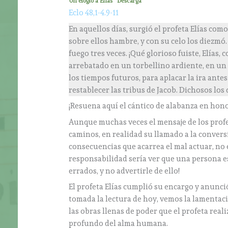
Un elogio a Elías
Descarga
Eclo 48,1-4.9-11
En aquellos días, surgió el profeta Elías co
sobre ellos hambre, y con su celo los diezmó.
fuego tres veces. ¡Qué glorioso fuiste, Elías,
arrebatado en un torbellino ardiente, en un 
los tiempos futuros, para aplacar la ira antes 
restablecer las tribus de Jacob. Dichosos los
¡Resuena aquí el cántico de alabanza en honor
Aunque muchas veces el mensaje de los prof
caminos, en realidad su llamado a la conver
consecuencias que acarrea el mal actuar, no 
responsabilidad sería ver que una persona e
errados, y no advertirle de ello!
El profeta Elías cumplió su encargo y anunció
tomada la lectura de hoy, vemos la lamentaci
las obras llenas de poder que el profeta real
profundo del alma humana.