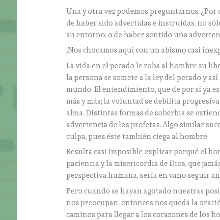
Una y otra vez podemos preguntarnos: ¿Por 
de haber sido advertidas e instruidas, no sól
su entorno, o de haber sentido una advertenc
¡Nos chocamos aquí con un abismo casi inexp
La vida en el pecado le roba al hombre su lib
la persona se somete a la ley del pecado y as
mundo. El entendimiento, que de por sí ya es
más y más; la voluntad se debilita progresiv
alma. Distintas formas de soberbia se extiend
advertencia de los profetas. Algo similar su
culpa, pues éste también ciega al hombre.
Resulta casi imposible explicar porqué el ho
paciencia y la misericordia de Dios, que jam
perspectiva humana, sería en vano seguir a
Pero cuando se hayan agotado nuestras posi
nos preocupan, entonces nos queda la oración 
caminos para llegar a los corazones de los