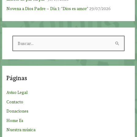
Novena a Dios Padre – Día 1: “Dios es amor”
29/07/2026
B
u
s
c
a
Páginas
r
p
Aviso Legal
o
Contacto
r
Donaciones
:
Home Es
Nuestra música