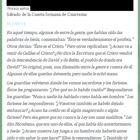
Sábado de la Cuarta Semana de Cuaresma
Jn 7,40-53
En aquel tiempo, algunos de entre la gente, que habían oído las
palabras de Jesús, comentaban: “Éste es verdaderamente el profeta.”
Otros decían: “Éste es el Cristo.” Pero otros replicaban: “¿Acaso va a
venir de Galilea el Cristo? ¿No dice la Escritura que el Cristo vendrá
de la descendencia de David y de Belén, el pueblo de donde era
David?” Se originó, pues, una disensión entre la gente a cuenta de él.
Algunos de ellos querían detenerle, pero nadie le echó mano.
Los guardias volvieron donde los sumos sacerdotes y los fariseos.
Éstos les preguntaron: “¿Por qué no lo habéis traído?” Respondieron
los guardias: “Nunca nadie ha hablado como habla ese hombre.” Los
fariseos les respondieron: “¿Vosotros también os habéis dejado
embaucar? ¿Acaso ha creído en él algún magistrado o algún
fariseo? Pero esa gente que no conoce la Ley son unos malditos.” Les
dijo Nicodemo, que era uno de ellos, el que había ido anteriormente
a Jesús: “¿Acaso nuestra Ley juzga a un hombre sin haberle antes
oído y sin saber lo que hace?” Ellos le respondieron: “¿También tú