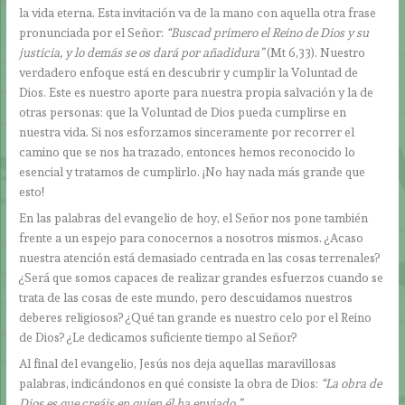
la vida eterna. Esta invitación va de la mano con aquella otra frase
pronunciada por el Señor:
“Buscad primero el Reino de Dios y su
justicia, y lo demás se os dará por añadidura”
(Mt 6,33). Nuestro
verdadero enfoque está en descubrir y cumplir la Voluntad de
Dios. Este es nuestro aporte para nuestra propia salvación y la de
otras personas: que la Voluntad de Dios pueda cumplirse en
nuestra vida. Si nos esforzamos sinceramente por recorrer el
camino que se nos ha trazado, entonces hemos reconocido lo
esencial y tratamos de cumplirlo. ¡No hay nada más grande que
esto!
En las palabras del evangelio de hoy, el Señor nos pone también
frente a un espejo para conocernos a nosotros mismos. ¿Acaso
nuestra atención está demasiado centrada en las cosas terrenales?
¿Será que somos capaces de realizar grandes esfuerzos cuando se
trata de las cosas de este mundo, pero descuidamos nuestros
deberes religiosos? ¿Qué tan grande es nuestro celo por el Reino
de Dios? ¿Le dedicamos suficiente tiempo al Señor?
Al final del evangelio, Jesús nos deja aquellas maravillosas
palabras, indicándonos en qué consiste la obra de Dios:
“La obra de
Dios es que creáis en quien él ha enviado.”