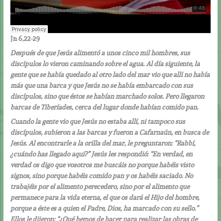
Jn 6,22-29
Después de que Jesús alimentó a unos cinco mil hombres, sus
discípulos lo vieron caminando sobre el agua. Al día siguiente, la
gente que se había quedado al otro lado del mar vio que allí no había
más que una barca y que Jesús no se había embarcado con sus
discípulos, sino que éstos se habían marchado solos. Pero llegaron
barcas de Tiberíades, cerca del lugar donde habían comido pan.
Cuando la gente vio que Jesús no estaba allí, ni tampoco sus
discípulos, subieron a las barcas y fueron a Cafarnaún, en busca de
Jesús. Al encontrarle a la orilla del mar, le preguntaron: “Rabbí,
¿cuándo has llegado aquí?” Jesús les respondió: “En verdad, en
verdad os digo que vosotros me buscáis no porque habéis visto
signos, sino porque habéis comido pan y os habéis saciado. No
trabajéis por el alimento perecedero, sino por el alimento que
permanece para la vida eterna, el que os dará el Hijo del hombre,
porque a éste es a quien el Padre, Dios, ha marcado con su sello.”
Ellos le dijeron: “¿Qué hemos de hacer para realizar las obras de