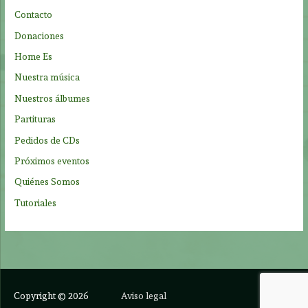
o
Contacto
r
Donaciones
:
Home Es
Nuestra música
Nuestros álbumes
Partituras
Pedidos de CDs
Próximos eventos
Quiénes Somos
Tutoriales
Copyright © 2026
Aviso legal