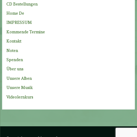
n
CD Bestellungen
a
Home De
c
IMPRESSUM
h
Kommende Termine
:
Kontakt
Noten
Spenden
Über uns
Unsere Alben
Unsere Musik
Videolernkurs