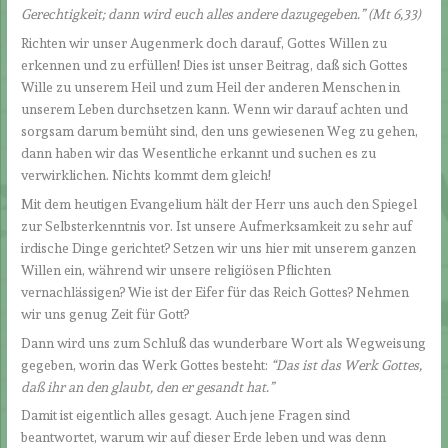
Gerechtigkeit; dann wird euch alles andere dazugegeben.
” (Mt 6,33)
Richten wir unser Augenmerk doch darauf, Gottes Willen zu
erkennen und zu erfüllen! Dies ist unser Beitrag, daß sich Gottes
Wille zu unserem Heil und zum Heil der anderen Menschen in
unserem Leben durchsetzen kann. Wenn wir darauf achten und
sorgsam darum bemüht sind, den uns gewiesenen Weg zu gehen,
dann haben wir das Wesentliche erkannt und suchen es zu
verwirklichen. Nichts kommt dem gleich!
Mit dem heutigen Evangelium hält der Herr uns auch den Spiegel
zur Selbsterkenntnis vor. Ist unsere Aufmerksamkeit zu sehr auf
irdische Dinge gerichtet? Setzen wir uns hier mit unserem ganzen
Willen ein, während wir unsere religiösen Pflichten
vernachlässigen? Wie ist der Eifer für das Reich Gottes? Nehmen
wir uns genug Zeit für Gott?
Dann wird uns zum Schluß das wunderbare Wort als Wegweisung
gegeben, worin das Werk Gottes besteht:
“Das ist das Werk Gottes,
daß ihr an den glaubt, den er gesandt hat.
”
Damit ist eigentlich alles gesagt. Auch jene Fragen sind
beantwortet, warum wir auf dieser Erde leben und was denn