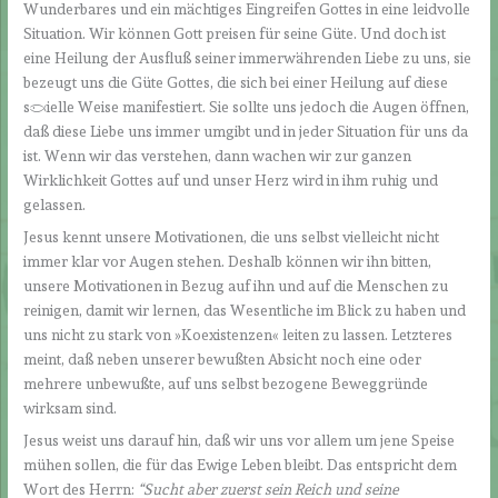
Wunderbares und ein mächtiges Eingreifen Gottes in eine leidvolle
Situation. Wir können Gott preisen für seine Güte. Und doch ist
eine Heilung der Ausfluß seiner immerwährenden Liebe zu uns, sie
bezeugt uns die Güte Gottes, die sich bei einer Heilung auf diese
spezielle Weise manifestiert. Sie sollte uns jedoch die Augen öffnen,
daß diese Liebe uns immer umgibt und in jeder Situation für uns da
ist. Wenn wir das verstehen, dann wachen wir zur ganzen
Wirklichkeit Gottes auf und unser Herz wird in ihm ruhig und
gelassen.
Jesus kennt unsere Motivationen, die uns selbst vielleicht nicht
immer klar vor Augen stehen. Deshalb können wir ihn bitten,
unsere Motivationen in Bezug auf ihn und auf die Menschen zu
reinigen, damit wir lernen, das Wesentliche im Blick zu haben und
uns nicht zu stark von »Koexistenzen« leiten zu lassen. Letzteres
meint, daß neben unserer bewußten Absicht noch eine oder
mehrere unbewußte, auf uns selbst bezogene Beweggründe
wirksam sind.
Jesus weist uns darauf hin, daß wir uns vor allem um jene Speise
mühen sollen, die für das Ewige Leben bleibt. Das entspricht dem
Wort des Herrn:
“Sucht aber zuerst sein Reich und seine