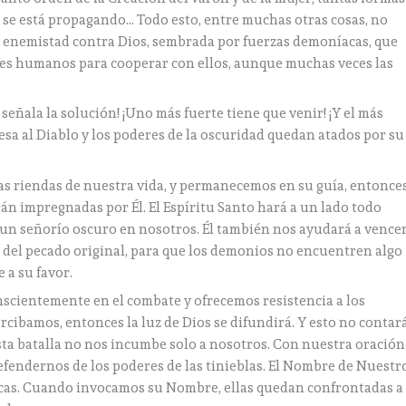
ue se está propagando… Todo esto, entre muchas otras cosas, no
 enemistad contra Dios, sembrada por fuerzas demoníacas, que
seres humanos para cooperar con ellos, aunque muchas veces las
señala la solución! ¡Uno más fuerte tiene que venir! ¡Y el más
resa al Diablo y los poderes de la oscuridad quedan atados por su
as riendas de nuestra vida, y permanecemos en su guía, entonce
án impregnadas por Él. El Espíritu Santo hará a un lado todo
e un señorío oscuro en nosotros. Él también nos ayudará a vence
 del pecado original, para que los demonios no encuentren algo
 a su favor.
nscientemente en el combate y ofrecemos resistencia a los
rcibamos, entonces la luz de Dios se difundirá. Y esto no contar
ta batalla no nos incumbe solo a nosotros. Con nuestra oración
efendernos de los poderes de las tinieblas. El Nombre de Nuestr
acas. Cuando invocamos su Nombre, ellas quedan confrontadas a