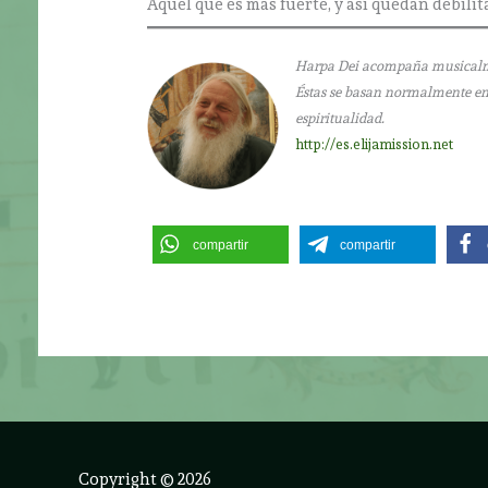
Aquel que es más fuerte, y así quedan debilit
Harpa Dei acompaña musicalment
Éstas se basan normalmente en l
espiritualidad.
http://es.elijamission.net
compartir
compartir
Copyright © 2026