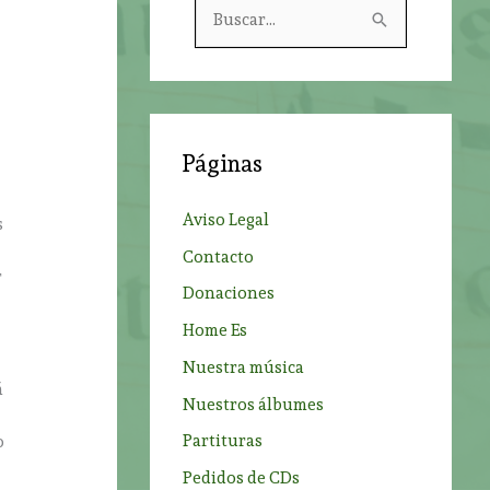
B
u
s
c
a
Páginas
r
p
Aviso Legal
s
o
Contacto
r
r
Donaciones
:
Home Es
Nuestra música
á
Nuestros álbumes
Partituras
o
Pedidos de CDs