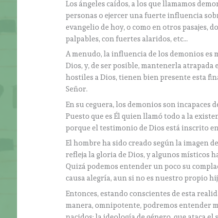
Los ángeles caídos, a los que llamamos demo
personas o ejercer una fuerte influencia sob
evangelio de hoy, o como en otros pasajes, d
palpables, con fuertes alaridos, etc…
A menudo, la influencia de los demonios es m
Dios, y, de ser posible, mantenerla atrapada 
hostiles a Dios, tienen bien presente esta fi
Señor.
En su ceguera, los demonios son incapaces de
Puesto que es Él quien llamó todo a la existen
porque el testimonio de Dios está inscrito en 
El hombre ha sido creado según la imagen de 
refleja la gloria de Dios, y algunos místicos 
Quizá podemos entender un poco su complac
causa alegría, aun si no es nuestro propio hij
Entonces, estando conscientes de esta realid
manera, omnipotente, podremos entender mej
nacidos; la ideología de género, que ataca el