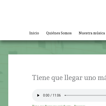
Ir
al
contenido
Inicio
Quiénes Somos
Nuestra música
Tiene que llegar uno má