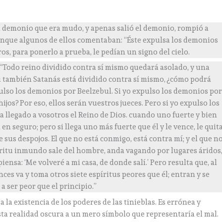
 demonio que era mudo, y apenas salió el demonio, rompió a
unque algunos de ellos comentaban: “Éste expulsa los demonios
os, para ponerlo a prueba, le pedían un signo del cielo.
: “Todo reino dividido contra sí mismo quedará asolado, y una
si también Satanás está dividido contra sí mismo, ¿cómo podrá
ulso los demonios por Beelzebul. Si yo expulso los demonios po
ijos? Por eso, ellos serán vuestros jueces. Pero si yo expulso los
a llegado a vosotros el Reino de Dios. cuando uno fuerte y bien
en seguro; pero si llega uno más fuerte que él y le vence, le quit
e sus despojos. El que no está conmigo, está contra mí; y el que n
ritu inmundo sale del hombre, anda vagando por lugares áridos
iensa: ‘Me volveré a mi casa, de donde salí.’ Pero resulta que, al
nces va y toma otros siete espíritus peores que él; entran y se
 a ser peor que el principio.”
 la existencia de los poderes de las tinieblas. Es errónea y
ta realidad oscura a un mero símbolo que representaría el mal.