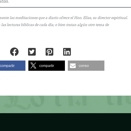
adas.
e las meditaciones que a diario ofrece el Hno. Elías, su director espiritual.
as lecturas bíblicas de cada día; o bien tratan algún otro tema de
compartir
compartir
correo