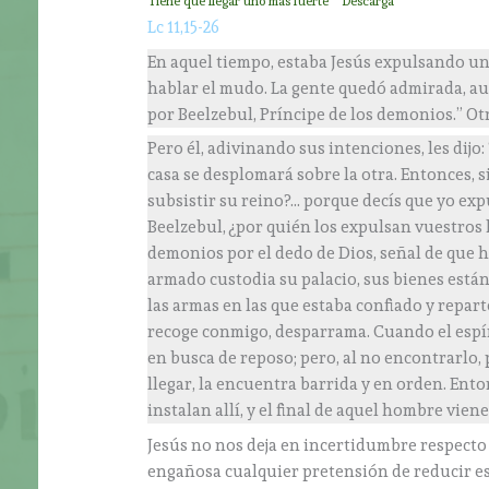
Tiene que llegar uno más fuerte
Descarga
Lc 11,15-26
En aquel tiempo, estaba Jesús expulsando un
hablar el mudo. La gente quedó admirada, a
por Beelzebul, Príncipe de los demonios.” Otr
Pero él, adivinando sus intenciones, les dijo
casa se desplomará sobre la otra. Entonces, 
subsistir su reino?… porque decís que yo exp
Beelzebul, ¿por quién los expulsan vuestros h
demonios por el dedo de Dios, señal de que h
armado custodia su palacio, sus bienes están 
las armas en las que estaba confiado y repart
recoge conmigo, desparrama. Cuando el espí
en busca de reposo; pero, al no encontrarlo, p
llegar, la encuentra barrida y en orden. Ento
instalan allí, y el final de aquel hombre viene
Jesús no nos deja en incertidumbre respecto a
engañosa cualquier pretensión de reducir es