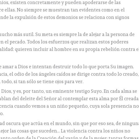
nios, existen concretamente y pueden apoderarse de las
re ellas. No siempre se muestran tan evidentes como en el
onde la expulsión de estos demonios se relaciona con signos
ucho más sutil. Su meta es siempre la de alejar a la persona de
en el pecado. Todos los esfuerzos que realizan estos poderes
nalidad: quieren incluir al hombre en su propia rebelión contra e
 amar a Dios e intentan destruir todo lo que porta Su imagen.
cia, el odio de los ángeles caídos se dirige contra todo lo creado,
todo, si tan sólo se tiene ojos para ver.
Dios, y es, por tanto, un eminente testigo Suyo. En cada alma se
hablan del deleite del Señor al contemplar esta alma por Él creada
encia cuando vemos a un niño pequeño, cuya sola presencia no
o.
ad oscura que actúa en el mundo, sin que por eso sea, de ningun
or las cosas que suceden… La violencia contra los niños no
 santo orden de la Creación del varón y de la mujer; tantas formas