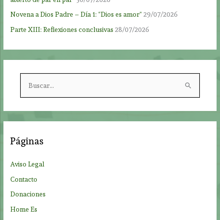
Novena a Dios Padre – Día 1: “Dios es amor”
29/07/2026
Parte XIII: Reflexiones conclusivas
28/07/2026
B
u
s
c
a
Páginas
r
p
Aviso Legal
o
Contacto
r
Donaciones
:
Home Es