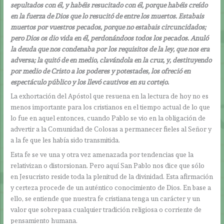
sepultados con él, y habéis resucitado con él, porque habéis creído
en la fuerza de Dios que lo resucitó de entre los muertos. Estabais
muertos por vuestros pecados, porque no estabais circuncidados;
pero Dios os dio vida en él, perdonándoos todos los pecados. Anuló
la deuda que nos condenaba por los requisitos de la ley, que nos era
adversa; la quitó de en medio, clavándola en la cruz, y, destituyendo
por medio de Cristo a los poderes y potestades, los ofreció en
espectáculo público y los llevó cautivos en su cortejo.
La exhortación del Apóstol que resuena en la lectura de hoy no es
menos importante para los cristianos en el tiempo actual de lo que
lo fue en aquel entonces, cuando Pablo se vio en la obligación de
advertir a la Comunidad de Colosas a permanecer fieles al Señor y
a la fe que les había sido transmitida.
Esta fe se ve una y otra vez amenazada por tendencias que la
relativizan o distorsionan. Pero aquí San Pablo nos dice que sólo
en Jesucristo reside toda la plenitud de la divinidad. Esta afirmación
y certeza procede de un auténtico conocimiento de Dios. En base a
ello, se entiende que nuestra fe cristiana tenga un carácter y un
valor que sobrepasa cualquier tradición religiosa o corriente de
pensamiento humana.