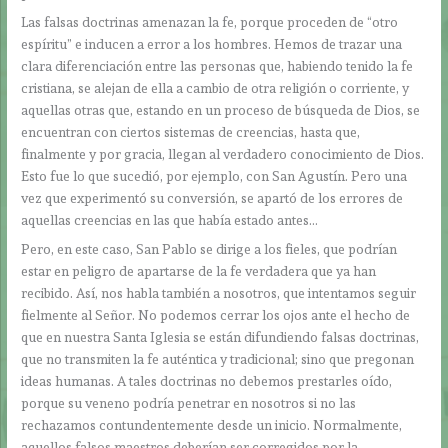
Las falsas doctrinas amenazan la fe, porque proceden de “otro
espíritu” e inducen a error a los hombres. Hemos de trazar una
clara diferenciación entre las personas que, habiendo tenido la fe
cristiana, se alejan de ella a cambio de otra religión o corriente, y
aquellas otras que, estando en un proceso de búsqueda de Dios, se
encuentran con ciertos sistemas de creencias, hasta que,
finalmente y por gracia, llegan al verdadero conocimiento de Dios.
Esto fue lo que sucedió, por ejemplo, con San Agustín. Pero una
vez que experimentó su conversión, se apartó de los errores de
aquellas creencias en las que había estado antes…
Pero, en este caso, San Pablo se dirige a los fieles, que podrían
estar en peligro de apartarse de la fe verdadera que ya han
recibido. Así, nos habla también a nosotros, que intentamos seguir
fielmente al Señor. No podemos cerrar los ojos ante el hecho de
que en nuestra Santa Iglesia se están difundiendo falsas doctrinas,
que no transmiten la fe auténtica y tradicional; sino que pregonan
ideas humanas. A tales doctrinas no debemos prestarles oído,
porque su veneno podría penetrar en nosotros si no las
rechazamos contundentemente desde un inicio. Normalmente,
aquellos falsos maestros deberían ser corregidos por la