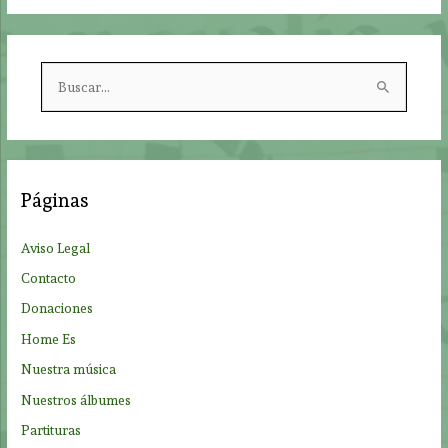
B
u
s
c
a
Páginas
r
p
Aviso Legal
o
Contacto
r
Donaciones
:
Home Es
Nuestra música
Nuestros álbumes
Partituras