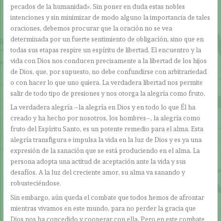
pecados de la humanidad». Sin poner en duda estas nobles
intenciones y sin minimizar de modo alguno la importancia de tales
oraciones, debemos procurar que la oración no se vea
determinada por un fuerte sentimiento de obligación, sino que en
todas sus etapas respire un espíritu de libertad. El encuentro y la
vida con Dios nos conducen precisamente a la libertad de los hijos
de Dios, que, por supuesto, no debe confundirse con arbitrariedad
o con hacer lo que uno quiera. La verdadera libertad nos permite
salir de todo tipo de presiones y nos otorga la alegría como fruto.
La verdadera alegría –la alegría en Dios y en todo lo que Él ha
creado y ha hecho por nosotros, los hombres–, la alegría como
fruto del Espíritu Santo, es un potente remedio para el alma. Esta
alegría transfigura e impulsa la vida en la luz de Dios y es ya una
expresión de la sanación que se está produciendo en el alma. La
persona adopta una actitud de aceptación ante la vida y sus
desafíos. A la luz del creciente amor, su alma va sanando y
robusteciéndose.
Sin embargo, aún queda el combate que todos hemos de afrontar
mientras vivamos en este mundo, para no perder la gracia que
Dios nos ha concedido y cooperar con ella. Pero en este combate