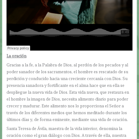
La oración
Gracias a la fe, a la Palabra de Dios, al perdón de los pecados y al
poder sanador de los sacramentos, el hombre es rescatado de su
perdición y conducido hacia una creciente cercanía con Dios. Su
presencia sanadora y fortificante en el alma hace que en ella se
despliegue la nueva vida de Dios. Esta vida nueva, que restaura en
el hombre la imagen de Dios, necesita alimento diario para poder
crecer y madurar. Este alimento nos lo proporciona el Señor a
través de los diferentes medios que hemos meditado durante los
últimos días y, de forma eminente, mediante una vida de oración.
Santa Teresa de Ávila, maestra de la vida interior, denomina la
oración como el gran diálogo con Dios. A través de ella, nuestra