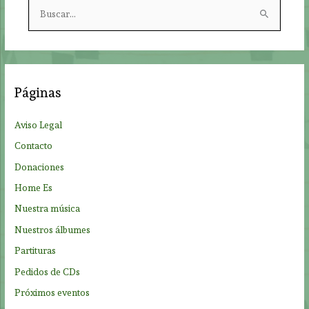
B
u
s
c
a
Páginas
r
p
Aviso Legal
o
Contacto
r
Donaciones
:
Home Es
Nuestra música
Nuestros álbumes
Partituras
Pedidos de CDs
Próximos eventos