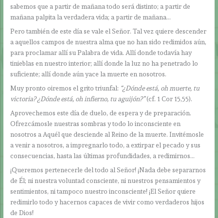
sabemos que a partir de mañana todo será distinto; a partir de
mañana palpita la verdadera vida; a partir de mañana…
Pero también de este día se vale el Señor. Tal vez quiere descender
a aquellos campos de nuestra alma que no han sido redimidos aún,
para proclamar allí su Palabra de vida. Allí donde todavía hay
tinieblas en nuestro interior; allí donde la luz no ha penetrado lo
suficiente; allí donde aún yace la muerte en nosotros.
Muy pronto oiremos el grito triunfal:
“¿Dónde está, oh muerte, tu
victoria? ¿Dónde está, oh infierno, tu aguijón?”
(cf. 1 Cor 15,55).
Aprovechemos este día de duelo, de espera y de preparación.
Ofrezcámosle nuestras sombras y todo lo inconsciente en
nosotros a Aquél que desciende al Reino de la muerte. Invitémosle
a venir a nosotros, a impregnarlo todo, a extirpar el pecado y sus
consecuencias, hasta las últimas profundidades, a redimirnos…
¡Queremos pertenecerle del todo al Señor! ¡Nada debe separarnos
de Él; ni nuestra voluntad consciente, ni nuestros pensamientos y
sentimientos, ni tampoco nuestro inconsciente! ¡El Señor quiere
redimirlo todo y hacernos capaces de vivir como verdaderos hijos
de Dios!