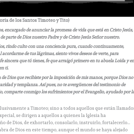
ria de los Santos Timoteo y Tito)
os, encargado de anunciar la promesa de vida que está en Cristo Jesús,
 de parte de Dios nuestro Padre y de Cristo Jesús Señor nuestro.
dos, rindo culto con una conciencia pura, cuando continuamente,
l acordarme de tus lágrimas, siento vivos deseos de verte, para
fe sincera que tú tienes, fe que arraigó primero en tu abuela Loida y e
n ti.
 de Dios que recibiste por la imposición de mis manos,
porque Dios no
 caridad y templanza.
Así pues, no te avergüences del testimonio de
rio, comparte conmigo los sufrimientos por el Evangelio, ayudado por l
clusivamente a Timoteo; sino a todos aquellos que están llamado
pecial, se dirigen a aquellos a quienes la Iglesia ha
 de Dios, de exhortarlo, consolarlo, instruirlo, fortalecerlo…
abra de Dios en este tiempo, aunque el mundo se haya alejado