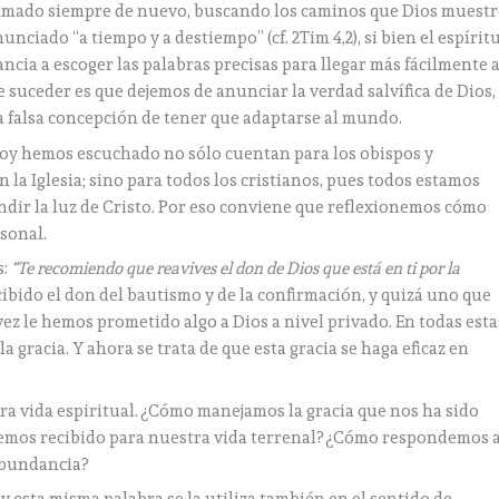
clamado siempre de nuevo, buscando los caminos que Dios muestr
unciado “a tiempo y a destiempo” (cf. 2Tim 4,2), si bien el espírit
cia a escoger las palabras precisas para llegar más fácilmente 
suceder es que dejemos de anunciar la verdad salvífica de Dios,
 falsa concepción de tener que adaptarse al mundo.
hoy hemos escuchado no sólo cuentan para los obispos y
 la Iglesia; sino para todos los cristianos, pues todos estamos
undir la luz de Cristo. Por eso conviene que reflexionemos cómo
rsonal.
s:
“Te recomiendo que reavives el don de Dios que está en ti por la
bido el don del bautismo y de la confirmación, y quizá uno que
vez le hemos prometido algo a Dios a nivel privado. En todas esta
la gracia. Y ahora se trata de que esta gracia se haga eficaz en
tra vida espiritual. ¿Cómo manejamos la gracia que nos ha sido
emos recibido para nuestra vida terrenal? ¿Cómo respondemos a
abundancia?