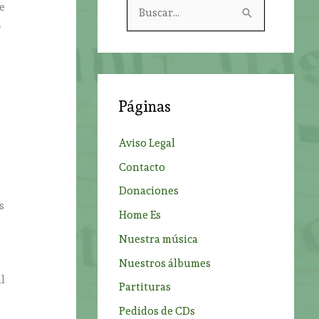
B
e
u
u
a
s
c
a
Páginas
r
p
Aviso Legal
o
Contacto
r
Donaciones
:
s
Home Es
Nuestra música
Nuestros álbumes
l
Partituras
Pedidos de CDs