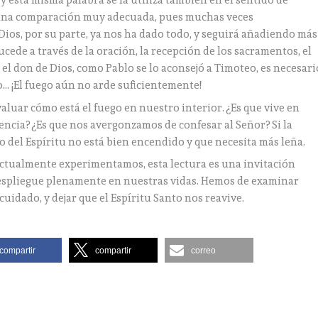
 y esta misma palabra se la utiliza también en el sentido de
es una comparación muy adecuada, pues muchas veces
 Dios, por su parte, ya nos ha dado todo, y seguirá añadiendo más
ucede a través de la oración, la recepción de los sacramentos, el
el don de Dios, como Pablo se lo aconsejó a Timoteo, es necesari
o… ¡El fuego aún no arde suficientemente!
valuar cómo está el fuego en nuestro interior. ¿Es que vive en
ncia? ¿Es que nos avergonzamos de confesar al Señor? Si la
go del Espíritu no está bien encendido y que necesita más leña.
 actualmente experimentamos, esta lectura es una invitación
 despliegue plenamente en nuestras vidas. Hemos de examinar
dado, y dejar que el Espíritu Santo nos reavive.
compartir
compartir
correo