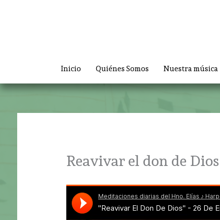
Ir
al
contenido
Inicio
Quiénes Somos
Nuestra música
Reavivar el don de Dios