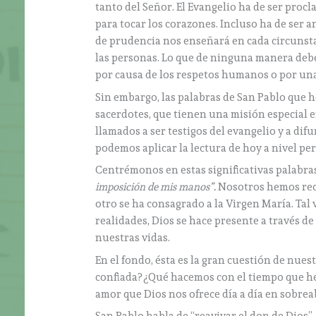
tanto del Señor. El Evangelio ha de ser pro
para tocar los corazones. Incluso ha de ser an
de prudencia nos enseñará en cada circunstan
las personas. Lo que de ninguna manera debe 
por causa de los respetos humanos o por una
Sin embargo, las palabras de San Pablo que 
sacerdotes, que tienen una misión especial en
llamados a ser testigos del evangelio y a dif
podemos aplicar la lectura de hoy a nivel pe
Centrémonos en estas significativas palabra
imposición de mis manos”.
Nosotros hemos reci
otro se ha consagrado a la Virgen María. Tal 
realidades, Dios se hace presente a través de 
nuestras vidas.
En el fondo, ésta es la gran cuestión de nues
confiada? ¿Qué hacemos con el tiempo que h
amor que Dios nos ofrece día a día en sobre