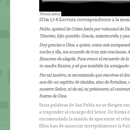
2Tim 1,1-8 (
Lectura correspondiente a la memo
Pablo, apóstol de Cristo Jesús por voluntad de Di
Timoteo, hijo querido. Gracia, misericordia y paz
Doy gracias a Dios, a quien, como mis antepasa
noche y día, me acuerdo de ti en mis oraciones. A
llenarme de alegría. Pues evoco el recuerdo de la 
tu madre Eunice, y sé que también ha arraigado e
Por tal motivo, te recomiendo que reavives el don
nos dio un espíritu de timidez, sino de fortaleza,
nuestro Señor, ni de mí, su prisionero; al contra
fuerza de Dios.
Estas palabras de San Pablo no se dirigen ex
a responder al encargo del Señor. De forma es
encomendado la misión de apacentar el rebaño
Ellos han de anunciar intrépidamente la Pal