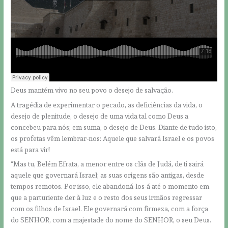
Deus mantém vivo no seu povo o desejo de salvação.
A tragédia de experimentar o pecado, as deficiências da vida, o
desejo de plenitude, o desejo de uma vida tal como Deus a
concebeu para nós; em suma, o desejo de Deus. Diante de tudo isto,
os profetas vêm lembrar-nos: Aquele que salvará Israel e os povos
está para vir!
“Mas tu, Belém Efrata, a menor entre os clãs de Judá, de ti sairá
aquele que governará Israel; as suas origens são antigas, desde
tempos remotos. Por isso, ele abandoná-los-á até o momento em
que a parturiente der à luz e o resto dos seus irmãos regressar
com os filhos de Israel. Ele governará com firmeza, com a força
do SENHOR, com a majestade do nome do SENHOR, o seu Deus.