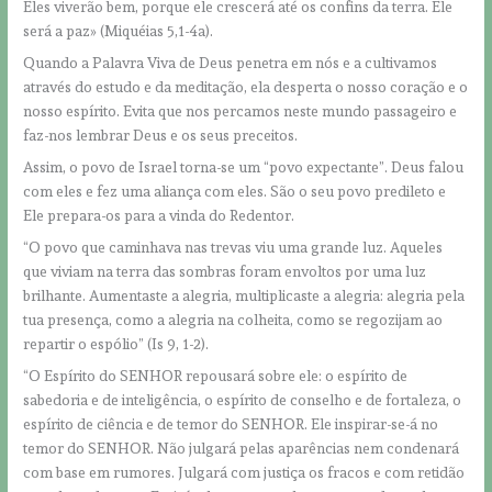
Eles viverão bem, porque ele crescerá até os confins da terra. Ele
será a paz» (Miquéias 5,1-4a).
Quando a Palavra Viva de Deus penetra em nós e a cultivamos
através do estudo e da meditação, ela desperta o nosso coração e o
nosso espírito. Evita que nos percamos neste mundo passageiro e
faz-nos lembrar Deus e os seus preceitos.
Assim, o povo de Israel torna-se um “povo expectante”. Deus falou
com eles e fez uma aliança com eles. São o seu povo predileto e
Ele prepara-os para a vinda do Redentor.
“O povo que caminhava nas trevas viu uma grande luz. Aqueles
que viviam na terra das sombras foram envoltos por uma luz
brilhante. Aumentaste a alegria, multiplicaste a alegria: alegria pela
tua presença, como a alegria na colheita, como se regozijam ao
repartir o espólio” (Is 9, 1-2).
“O Espírito do SENHOR repousará sobre ele: o espírito de
sabedoria e de inteligência, o espírito de conselho e de fortaleza, o
espírito de ciência e de temor do SENHOR. Ele inspirar-se-á no
temor do SENHOR. Não julgará pelas aparências nem condenará
com base em rumores. Julgará com justiça os fracos e com retidão