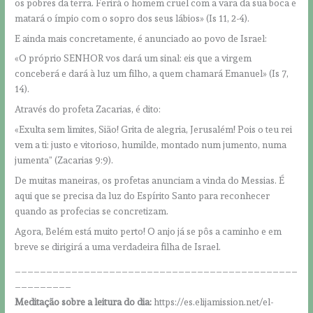
os pobres da terra. Ferirá o homem cruel com a vara da sua boca e
matará o ímpio com o sopro dos seus lábios» (Is 11, 2-4).
E ainda mais concretamente, é anunciado ao povo de Israel:
«O próprio SENHOR vos dará um sinal: eis que a virgem
conceberá e dará à luz um filho, a quem chamará Emanuel» (Is 7,
14).
Através do profeta Zacarias, é dito:
«Exulta sem limites, Sião! Grita de alegria, Jerusalém! Pois o teu rei
vem a ti: justo e vitorioso, humilde, montado num jumento, numa
jumenta” (Zacarias 9:9).
De muitas maneiras, os profetas anunciam a vinda do Messias. É
aqui que se precisa da luz do Espírito Santo para reconhecer
quando as profecias se concretizam.
Agora, Belém está muito perto! O anjo já se pôs a caminho e em
breve se dirigirá a uma verdadeira filha de Israel.
_____________________________________________
_________
Meditação sobre a leitura do dia:
https://es.elijamission.net/el-