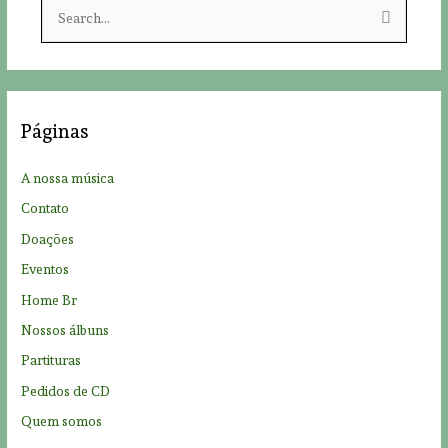
S
e
a
r
c
Páginas
h
f
A nossa música
o
Contato
r
Doações
:
Eventos
Home Br
Nossos álbuns
Partituras
Pedidos de CD
Quem somos