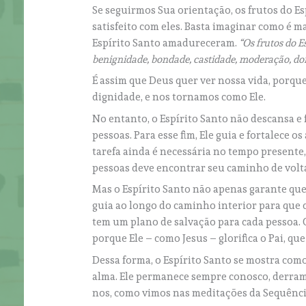
Se seguirmos Sua orientação, os frutos do Es
satisfeito com eles. Basta imaginar como é 
Espírito Santo amadureceram.
“Os frutos do E
benignidade, bondade, castidade, moderação, dom
É assim que Deus quer ver nossa vida, porqu
dignidade, e nos tornamos como Ele.
No entanto, o Espírito Santo não descansa e 
pessoas. Para esse fim, Ele guia e fortalece o
tarefa ainda é necessária no tempo presente
pessoas deve encontrar seu caminho de volta
Mas o Espírito Santo não apenas garante qu
guia ao longo do caminho interior para que 
tem um plano de salvação para cada pessoa. O
porque Ele – como Jesus – glorifica o Pai, q
Dessa forma, o Espírito Santo se mostra com
alma. Ele permanece sempre conosco, derram
nos, como vimos nas meditações da Sequênci