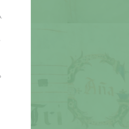
,
á
o