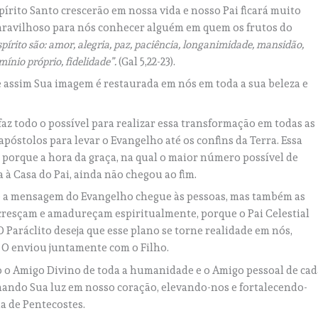
pírito Santo crescerão em nossa vida e nosso Pai ficará muito
maravilhoso para nós conhecer alguém em quem os frutos do
spírito são: amor, alegria, paz, paciência, longanimidade, mansidão,
ínio próprio, fidelidade”.
(Gal 5,22-23).
e assim Sua imagem é restaurada em nós em toda a sua beleza e
faz todo o possível para realizar essa transformação em todas as
s apóstolos para levar o Evangelho até os confins da Terra. Essa
, porque a hora da graça, na qual o maior número possível de
 à Casa do Pai, ainda não chegou ao fim.
e a mensagem do Evangelho chegue às pessoas, mas também as
cresçam e amadureçam espiritualmente, porque o Pai Celestial
 Paráclito deseja que esse plano se torne realidade em nós,
ue O enviou juntamente com o Filho.
o o Amigo Divino de toda a humanidade e o Amigo pessoal de cad
ando Sua luz em nosso coração, elevando-nos e fortalecendo-
a de Pentecostes.