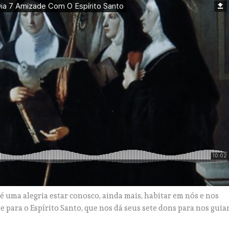
 é uma alegria estar conosco, ainda mais, habitar em nós e nos
e para o Espírito Santo, que nos dá seus sete dons para nos guia