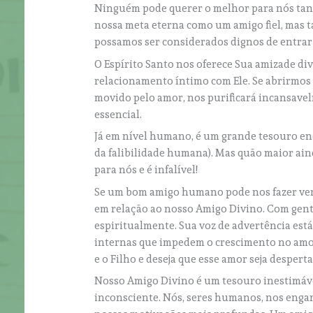
Ninguém pode querer o melhor para nós tan
nossa meta eterna como um amigo fiel, mas t
possamos ser considerados dignos de entrar
O Espírito Santo nos oferece Sua amizade di
relacionamento íntimo com Ele. Se abrirmos 
movido pelo amor, nos purificará incansave
essencial.
Já em nível humano, é um grande tesouro en
da falibilidade humana). Mas quão maior ain
para nós e é infalível!
Se um bom amigo humano pode nos fazer ver n
em relação ao nosso Amigo Divino. Com genti
espiritualmente. Sua voz de advertência está
internas que impedem o crescimento no amor
e o Filho e deseja que esse amor seja desper
Nosso Amigo Divino é um tesouro inestimáv
inconsciente. Nós, seres humanos, nos enga