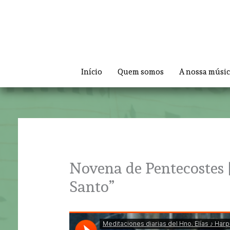
Skip
to
content
Início
Quem somos
A nossa músi
Novena de Pentecostes 
Santo”