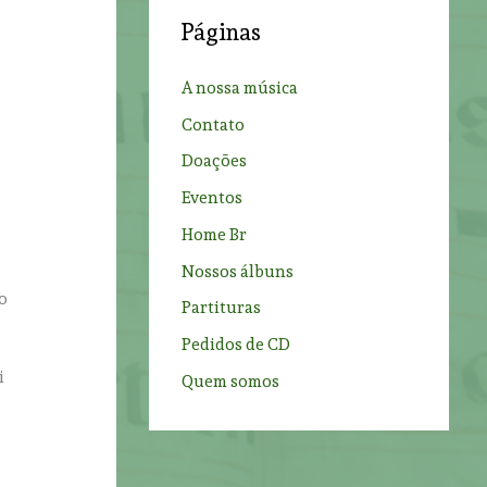
c
Páginas
h
f
A nossa música
o
Contato
r
Doações
:
Eventos
Home Br
Nossos álbuns
o
Partituras
Pedidos de CD
i
Quem somos