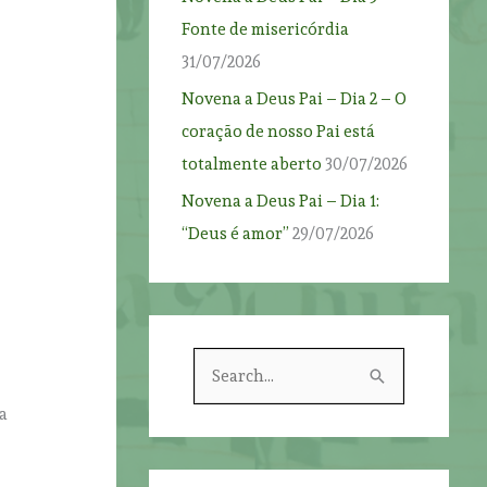
Fonte de misericórdia
31/07/2026
Novena a Deus Pai – Dia 2 – O
coração de nosso Pai está
totalmente aberto
30/07/2026
Novena a Deus Pai – Dia 1:
“Deus é amor”
29/07/2026
S
e
a
a
r