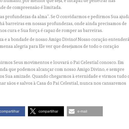
 humano, por melhor que seja, é incapaz de penetrar nas
ade de compreensão é limitada.
 as profundezas da alma”. Se O convidarmos e pedirmos Sua ajuda
 há barreiras em nossas profundezas, onde ainda precisamos de
os cura e Sua força é capaz de romper as barreiras.
eza e a bondade de nosso Amigo Divino! Nosso coração entender
imensa alegria para Ele ver que desejamos de todo o coração
irmos Seus movimentos e louvará o Pai Celestial conosco. Em
ofunda que podemos alcançar com nosso Amigo Divino, e sempre
os Sua amizade. Quando chegarmos à eternidade e virmos tudo 
nar sãos e salvos à Casa do Pai Celestial, nunca nos cansaremos
compartilhar
compartilhar
e-mail