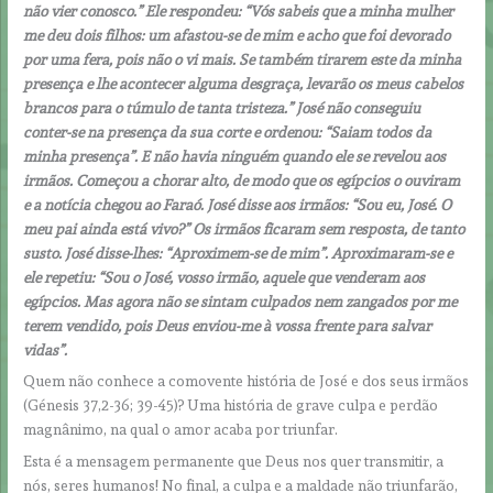
não vier conosco.” Ele respondeu: “Vós sabeis que a minha mulher
me deu dois filhos: um afastou-se de mim e acho que foi devorado
por uma fera, pois não o vi mais. Se também tirarem este da minha
presença e lhe acontecer alguma desgraça, levarão os meus cabelos
brancos para o túmulo de tanta tristeza.” José não conseguiu
conter-se na presença da sua corte e ordenou: “Saiam todos da
minha presença”. E não havia ninguém quando ele se revelou aos
irmãos. Começou a chorar alto, de modo que os egípcios o ouviram
e a notícia chegou ao Faraó. José disse aos irmãos: “Sou eu, José. O
meu pai ainda está vivo?” Os irmãos ficaram sem resposta, de tanto
susto. José disse-lhes: “Aproximem-se de mim”. Aproximaram-se e
ele repetiu: “Sou o José, vosso irmão, aquele que venderam aos
egípcios. Mas agora não se sintam culpados nem zangados por me
terem vendido, pois Deus enviou-me à vossa frente para salvar
vidas”.
Quem não conhece a comovente história de José e dos seus irmãos
(Génesis 37,2-36; 39-45)? Uma história de grave culpa e perdão
magnânimo, na qual o amor acaba por triunfar.
Esta é a mensagem permanente que Deus nos quer transmitir, a
nós, seres humanos! No final, a culpa e a maldade não triunfarão,