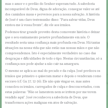
mas o amor e o perdão do Senhor superam tudo. A sabedoria
incomparável de Deus, digna de adoração, consegue valer-se até
dos caminhos maus e perversos para a nossa salvação. A história
de José é um claro testemunho disso: “Para salvar vidas, Deus
enviou-me à vossa frente”, diz ele aos irmãos.
Podemos tirar grande proveito desta comovente história e deixar
que o seu ensinamento penetre profundamente em nós. O
resultado seria uma confiança mais profunda em Deus. Há tantas
situações na nossa vida que não estão nas nossas mãos e que não
compreendemos. Isto é especialmente verdadeiro no caso das
desgraças e dificuldades de todo o tipo. Nestas circunstâncias, só a
confiança nos pode ajudar a não cair na amargura.
O mesmo se aplica ao mal do pecado e da culpa. José perdoou os
irmãos que primeiro o quiseram matar e depois o venderam como
escravo (cf. Gn 37, 12-36). Ele não quis vingar-se, mas antes
consolou os irmãos, carregados de culpa e desconcertados, com
estas palavras: “Não se lamentem nem se irritem por me terem
vendido aqui”. José reconheceu a sabedoria de Deus, que
transformou ações malignas em atos de salvação.