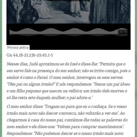
Gn 44,18-21.23b-29;45,1-5
Nesses dias, Judá aproximou-se de José e disse-lhe: “Permita que o
seu servo fale na presença do seu senhor; não se irrite comigo, pois o
senhor é como o Faraó. O meu senhor, interrogou os seus servos:
‘Têm pai ou algum irmão?’ E nós respondemos: ‘Temos um pai idoso
e um filho pequeno que nasceu na velhice; um irmão dele morreu e
só lhe resta este daquela mulher; o pai adora-o.’
O meu senhor disse: ‘Tragam-no para que eu o conheça. Se o vosso
irmão mais novo não descer convosco, não voltarão a ver-me’. Ao
chegarmos à casa do nosso pai, contámos-lhe todas as palavras do
meu senhor e ele disse-nos: ‘Voltem para comprar mantimentos’.
Respondemos: “Não podemos descer se o nosso irmão mais novo