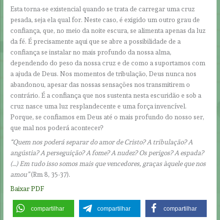
Esta torna-se existencial quando se trata de carregar uma cruz
pesada, seja ela qual for. Neste caso, é exigido um outro grau de
confiança, que, no meio da noite escura, se alimenta apenas da luz
da fé. É precisamente aqui que se abre a possibilidade de a
confiança se instalar no mais profundo da nossa alma,
dependendo do peso da nossa cruz e de como a suportamos com
a ajuda de Deus. Nos momentos de tribulação, Deus nunca nos
abandonou, apesar das nossas sensações nos transmitirem o
contrário. É a confiança que nos sustenta nesta escuridão e sob a
cruz nasce uma luz resplandecente e uma força invencível.
Porque, se confiamos em Deus até o mais profundo do nosso ser,
que mal nos poderá acontecer?
“Quem nos poderá separar do amor de Cristo? A tribulação? A
angústia? A perseguição? A fome? A nudez? Os perigos? A espada?
(…) Em tudo isso somos mais que vencedores, graças àquele que nos
amou”
(Rm 8, 35-37).
Baixar PDF
compartilhar
compartilhar
compartilhar