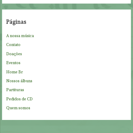
a
r
c
Páginas
h
f
A nossa música
o
Contato
r
Doações
:
Eventos
Home Br
Nossos álbuns
Partituras
Pedidos de CD
Quem somos