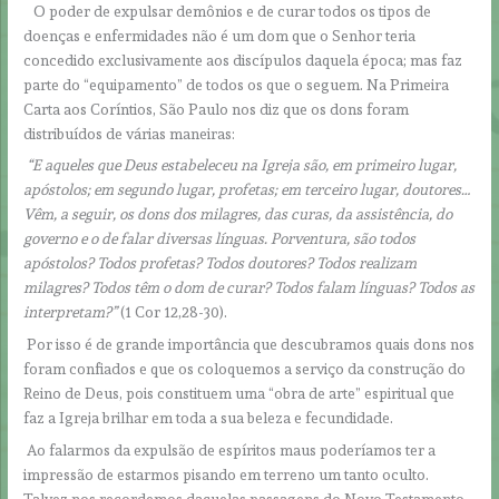
O poder de expulsar demônios e de curar todos os tipos de
doenças e enfermidades não é um dom que o Senhor teria
concedido exclusivamente aos discípulos daquela época; mas faz
parte do “equipamento” de todos os que o seguem. Na Primeira
Carta aos Coríntios, São Paulo nos diz que os dons foram
distribuídos de várias maneiras:
“E aqueles que Deus estabeleceu na Igreja são, em primeiro lugar,
apóstolos; em segundo lugar, profetas; em terceiro lugar, doutores…
Vêm, a seguir, os dons dos milagres, das curas, da assistência, do
governo e o de falar diversas línguas. Porventura, são todos
apóstolos? Todos profetas? Todos doutores? Todos realizam
milagres? Todos têm o dom de curar? Todos falam línguas? Todos as
interpretam?”
(1 Cor 12,28-30).
Por isso é de grande importância que descubramos quais dons nos
foram confiados e que os coloquemos a serviço da construção do
Reino de Deus, pois constituem uma “obra de arte” espiritual que
faz a Igreja brilhar em toda a sua beleza e fecundidade.
Ao falarmos da expulsão de espíritos maus poderíamos ter a
impressão de estarmos pisando em terreno um tanto oculto.