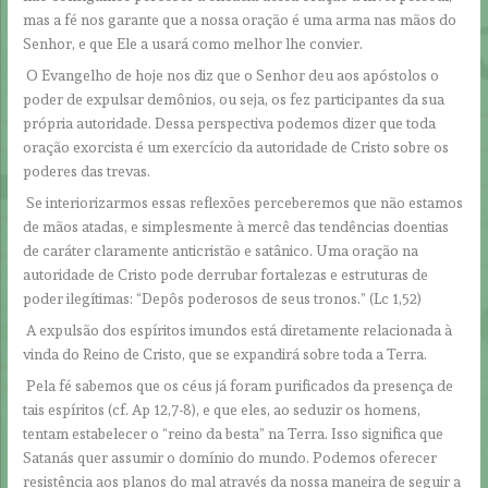
mas a fé nos garante que a nossa oração é uma arma nas mãos do
Senhor, e que Ele a usará como melhor lhe convier.
O Evangelho de hoje nos diz que o Senhor deu aos apóstolos o
poder de expulsar demônios, ou seja, os fez participantes da sua
própria autoridade. Dessa perspectiva podemos dizer que toda
oração exorcista é um exercício da autoridade de Cristo sobre os
poderes das trevas.
Se interiorizarmos essas reflexões perceberemos que não estamos
de mãos atadas, e simplesmente à mercê das tendências doentias
de caráter claramente anticristão e satânico. Uma oração na
autoridade de Cristo pode derrubar fortalezas e estruturas de
poder ilegítimas: “Depôs poderosos de seus tronos.” (Lc 1,52)
A expulsão dos espíritos imundos está diretamente relacionada à
vinda do Reino de Cristo, que se expandirá sobre toda a Terra.
Pela fé sabemos que os céus já foram purificados da presença de
tais espíritos (cf. Ap 12,7-8), e que eles, ao seduzir os homens,
tentam estabelecer o “reino da besta” na Terra. Isso significa que
Satanás quer assumir o domínio do mundo. Podemos oferecer
resistência aos planos do mal através da nossa maneira de seguir a