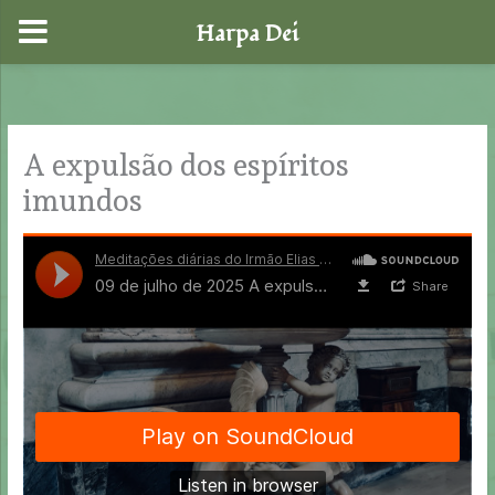
Harpa Dei
Skip
to
content
A expulsão dos espíritos
imundos