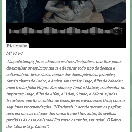
Mt 10,1-7
Naquele tempo, Jesus chamou os doze discípulos e deu-lhes poder
de expulsar os espíritos maus e de curar todo tipo de doença e
enfermidade. Estes são os nomes dos doze apóstolos: primeiro,
Simão chamado Pedro, e André, seu irmão; Tiago, filho de Zebedeu,
e seu irmão João; Filipe e Bartolomeu; Tomé e Mateus, o cobrador de
impostos; Tiago, filho de Alfeu, e Tadeu; Simão, o Zelota, e Judas
Iscariotes, que foi o traidor de Jesus. Jesus enviou estes Doze, com as
seguintes recomendações: “Não deveis ir aonde moram os pagãos,
nem entrar nas cidades dos samaritanos! Ide, antes, às ovelhas
perdidas da casa de Israel! Em vosso caminho, anunciai: ‘O Reino
dos Céus está próximo’”
.