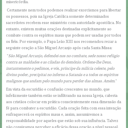
misericórdia.
Certamente nem todos podemos realizar exorcismos para libertar
os possessos, pois na Igreja Católica somente determinados
sacerdotes recebem esse ministério com autoridade apostólica. No
entanto, existem muitas orações destinadas explicitamente ao
combate contra os espíritos maus que podem ser usadas por todos
os fiéis. Por exemplo, o Papa Leão XIII nos recomendou rezar a
seguinte oração a São Miguel Arcanjo após cada Santa Missa:
“
São Miguel Arcanjo, defendei-nos no combate, sede nosso refúgio
contra as maldades e as ciladas do demônio. Ordene-lhe Deus,
instantemente o pedimos, e vós, príncipe da milícia celeste, pelo
divino poder, precipitai no inferno a Satanás e a todos os espíritos
malignos que andam pelo mundo para perder das almas. Amém
.”
Em vista da escuridão e confusão crescentes no mundo, que
infelizmente também estão se infiltrando na nossa Igreja, caberia
aos cristãos colocar em prática conscientemente essa dimensão da
fé para combater a escuridão. Cada oração feita com essa intenção
enfraquecerá os espíritos maus e, assim, assumiremos a
responsabilidade por aqueles que estão sob sua influência. Talvez
não consigamos perceber a eficácia dessa oração a nível pessoal,