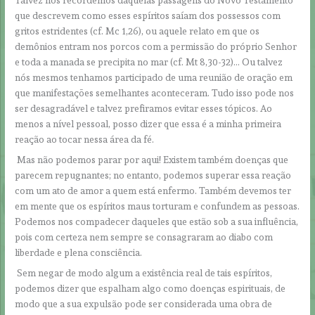
Talvez nos recordemos daquelas passagens do Novo Testamento
que descrevem como esses espíritos saíam dos possessos com
gritos estridentes (cf. Mc 1,26), ou aquele relato em que os
demônios entram nos porcos com a permissão do próprio Senhor
e toda a manada se precipita no mar (cf. Mt 8,30-32)… Ou talvez
nós mesmos tenhamos participado de uma reunião de oração em
que manifestações semelhantes aconteceram. Tudo isso pode nos
ser desagradável e talvez prefiramos evitar esses tópicos. Ao
menos a nível pessoal, posso dizer que essa é a minha primeira
reação ao tocar nessa área da fé.
Mas não podemos parar por aqui! Existem também doenças que
parecem repugnantes; no entanto, podemos superar essa reação
com um ato de amor a quem está enfermo. Também devemos ter
em mente que os espíritos maus torturam e confundem as pessoas.
Podemos nos compadecer daqueles que estão sob a sua influência,
pois com certeza nem sempre se consagraram ao diabo com
liberdade e plena consciência.
Sem negar de modo algum a existência real de tais espíritos,
podemos dizer que espalham algo como doenças espirituais, de
modo que a sua expulsão pode ser considerada uma obra de