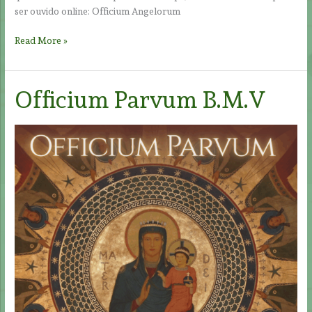
ser ouvido online: Officium Angelorum
Officium
Read More »
Angelorum
Officium Parvum B.M.V