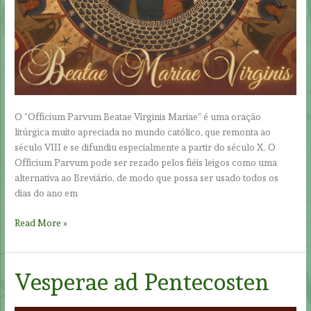
O “Officium Parvum Beatae Virginis Mariae” é uma oração
litúrgica muito apreciada no mundo católico, que remonta ao
século VIII e se difundiu especialmente a partir do século X. O
Officium Parvum pode ser rezado pelos fiéis leigos como uma
alternativa ao Breviário, de modo que possa ser usado todos os
dias do ano em
Officium
Read More »
Parvum
B.M.V
Vesperae ad Pentecosten