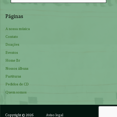
e
a
r
Páginas
c
h
A nossa música
f
Contato
o
Doações
r
Eventos
:
Home Br
Nossos álbuns
Partituras
Pedidos de CD
Quem somos
Copyright © 2026
Aviso legal