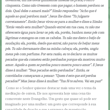
cinquenta. Como não tivessem com que pagar, o homem perdoou os
dois. Qual deles o amará mais?” Simão respondeu: “Acho que é
aquele ao qual perdoou mais”. Jesus lhe disse: “Tu julgaste
corretamente”. Então Jesus virou-se para a mulher e disse a Simão:
“Estás vendo esta mulher? Quando entrei em tua casa, tu não me
ofereceste água para lavar os pés; ela, porém, banhou meus pés com
lágrimas e enxugou-os com os cabelos. Tu não me deste o beijo de
saudação; ela, porém, desde que entrei, não parou de beijar meus
pés. Tu não derramaste óleo na minha cabeça; ela, porém, ungiu
meus pés com perfume. Por esta razão, eu te declaro: os muitos
pecados que ela cometeu estão perdoados porque ela mostrou muito
amor. Aquele a quem se perdoa pouco mostra pouco amor”. E Jesus
disse à mulher: “Teus pecados estão perdoados”. Então, os
convidados começaram a pensar: “Quem é este que até perdoa
pecados?” Mas Jesus disse à mulher: “Tua fé te salvou. Vai em paz!”
Como se o Senhor quisesse destacar mais uma vez o tema da
meditação de ontem, Ele nos apresenta hoje uma cena tão
comovente neste Evangelho. Um gesto que quase só pode ser
imaginado por uma mulher; um gesto que corresponde à sua
capacidade de doação e que a expressa de maneira tão