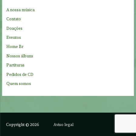
f
A nossa música
o
Contato
r
Doações
:
Eventos
Home Br
Nossos álbuns
Partituras
Pedidos de CD
Quem somos
Copyright © 2026
Aviso legal