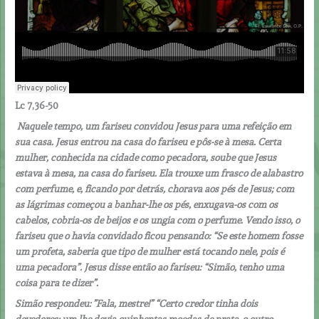
Lc 7,36-50
Naquele tempo, um fariseu convidou Jesus para uma refeição em
sua casa. Jesus entrou na casa do fariseu e pôs-se à mesa. Certa
mulher, conhecida na cidade como pecadora, soube que Jesus
estava à mesa, na casa do fariseu. Ela trouxe um frasco de alabastro
com perfume, e, ficando por detrás, chorava aos pés de Jesus; com
as lágrimas começou a banhar-lhe os pés, enxugava-os com os
cabelos, cobria-os de beijos e os ungia com o perfume. Vendo isso, o
fariseu que o havia convidado ficou pensando: “Se este homem fosse
um profeta, saberia que tipo de mulher está tocando nele, pois é
uma pecadora”. Jesus disse então ao fariseu: “Simão, tenho uma
coisa para te dizer”.
Simão respondeu: ”Fala, mestre!” “Certo credor tinha dois
devedores; um lhe devia quinhentas moedas de prata, o outro