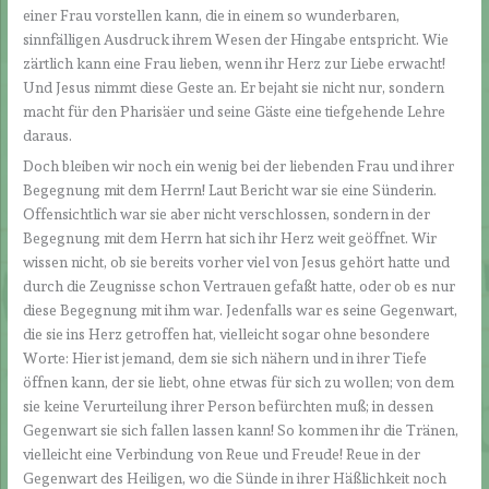
einer Frau vorstellen kann, die in einem so wunderbaren,
sinnfälligen Ausdruck ihrem Wesen der Hingabe entspricht. Wie
zärtlich kann eine Frau lieben, wenn ihr Herz zur Liebe erwacht!
Und Jesus nimmt diese Geste an. Er bejaht sie nicht nur, sondern
macht für den Pharisäer und seine Gäste eine tiefgehende Lehre
daraus.
Doch bleiben wir noch ein wenig bei der liebenden Frau und ihrer
Begegnung mit dem Herrn! Laut Bericht war sie eine Sünderin.
Offensichtlich war sie aber nicht verschlossen, sondern in der
Begegnung mit dem Herrn hat sich ihr Herz weit geöffnet. Wir
wissen nicht, ob sie bereits vorher viel von Jesus gehört hatte und
durch die Zeugnisse schon Vertrauen gefaßt hatte, oder ob es nur
diese Begegnung mit ihm war. Jedenfalls war es seine Gegenwart,
die sie ins Herz getroffen hat, vielleicht sogar ohne besondere
Worte: Hier ist jemand, dem sie sich nähern und in ihrer Tiefe
öffnen kann, der sie liebt, ohne etwas für sich zu wollen; von dem
sie keine Verurteilung ihrer Person befürchten muß; in dessen
Gegenwart sie sich fallen lassen kann! So kommen ihr die Tränen,
vielleicht eine Verbindung von Reue und Freude! Reue in der
Gegenwart des Heiligen, wo die Sünde in ihrer Häßlichkeit noch