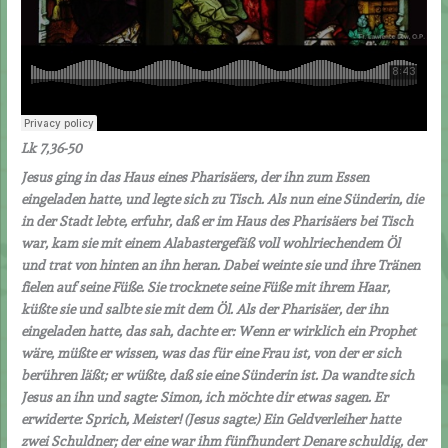
Lk 7,36-50
Jesus ging in das Haus eines Pharisäers, der ihn zum Essen
eingeladen hatte, und legte sich zu Tisch. Als nun eine Sünderin, die
in der Stadt lebte, erfuhr, daß er im Haus des Pharisäers bei Tisch
war, kam sie mit einem Alabastergefäß voll wohlriechendem Öl
und trat von hinten an ihn heran. Dabei weinte sie und ihre Tränen
fielen auf seine Füße. Sie trocknete seine Füße mit ihrem Haar,
küßte sie und salbte sie mit dem Öl. Als der Pharisäer, der ihn
eingeladen hatte, das sah, dachte er: Wenn er wirklich ein Prophet
wäre, müßte er wissen, was das für eine Frau ist, von der er sich
berühren läßt; er wüßte, daß sie eine Sünderin ist. Da wandte sich
Jesus an ihn und sagte: Simon, ich möchte dir etwas sagen. Er
erwiderte: Sprich, Meister! (Jesus sagte:) Ein Geldverleiher hatte
zwei Schuldner; der eine war ihm fünfhundert Denare schuldig, der