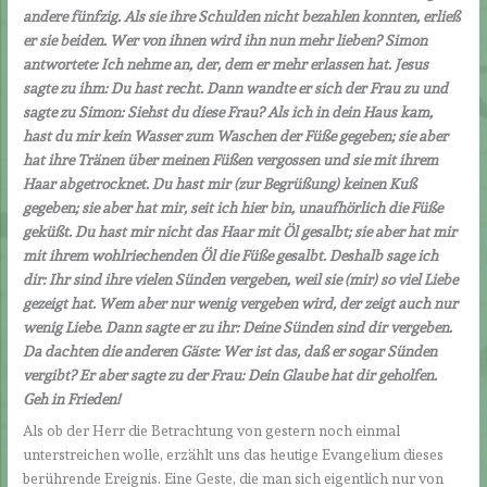
andere fünfzig. Als sie ihre Schulden nicht bezahlen konnten, erließ
er sie beiden. Wer von ihnen wird ihn nun mehr lieben? Simon
antwortete: Ich nehme an, der, dem er mehr erlassen hat. Jesus
sagte zu ihm: Du hast recht. Dann wandte er sich der Frau zu und
sagte zu Simon: Siehst du diese Frau? Als ich in dein Haus kam,
hast du mir kein Wasser zum Waschen der Füße gegeben; sie aber
hat ihre Tränen über meinen Füßen vergossen und sie mit ihrem
Haar abgetrocknet. Du hast mir (zur Begrüßung) keinen Kuß
gegeben; sie aber hat mir, seit ich hier bin, unaufhörlich die Füße
geküßt. Du hast mir nicht das Haar mit Öl gesalbt; sie aber hat mir
mit ihrem wohlriechenden Öl die Füße gesalbt. Deshalb sage ich
dir: Ihr sind ihre vielen Sünden vergeben, weil sie (mir) so viel Liebe
gezeigt hat. Wem aber nur wenig vergeben wird, der zeigt auch nur
wenig Liebe. Dann sagte er zu ihr: Deine Sünden sind dir vergeben.
Da dachten die anderen Gäste: Wer ist das, daß er sogar Sünden
vergibt? Er aber sagte zu der Frau: Dein Glaube hat dir geholfen.
Geh in Frieden!
Als ob der Herr die Betrachtung von gestern noch einmal
unterstreichen wolle, erzählt uns das heutige Evangelium dieses
berührende Ereignis. Eine Geste, die man sich eigentlich nur von