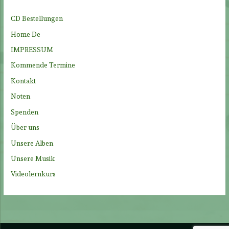
n
CD Bestellungen
a
Home De
c
IMPRESSUM
h
Kommende Termine
:
Kontakt
Noten
Spenden
Über uns
Unsere Alben
Unsere Musik
Videolernkurs