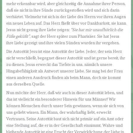
mehr erkennbar wird, aber gleichzeitig die Annahme ihrer Person,
daß sie nicht in ihre Sünde zurückgestoßen wird und sich darin
verhärtet. Vielmehr tut sich in der Liebe des Herrn vor ihren Augen
ein neues Leben auf. Das Herz fließt über vor Dankbarkeit, sie kann
Jesus nicht genug ihre Liebe zeigen:
“Sie hat mir unaufhörlich die
Füße geküßt”
, sagt der Herr später zum Pharisäer. Sie hat Jesus
ihre Liebe gezeigt und ihre vielen Sünden wurden ihr vergeben.
Die Autorität Jesu ist eine Autorität der Liebe. Jeder, der sein Herz
nicht verschließt, begegnet dieser Autorität und ist gerne bereit, ihr
zu dienen. Jesus erweckt das Tiefste in uns, nämlich unsere
Hingabefähigkeit als Antwort unserer Liebe. Sie mag bei der Frau
einen anderen Ausdruck finden als beim Mann, doch sie kommt
aus derselben Quelle.
Nun möchte der Herr, daß wir auch in dieser Autorität leben, und
das ist vielleicht ein besonderer Hinweis für uns Männer! Wir
können Menschen durch unser Sein gewinnen, wenn sie sich von
uns geliebt wissen. Ein Mann, der wahrhaftig liebt, erweckt
Vertrauen. Seine Autorität baut sich nicht primär auf ein Amt oder
eine Stellung auf, die er in der Gesellschaft einnimmt. Wahre und
bleibende Autorität ist eine Frucht der Verwirklichung der Liebe in