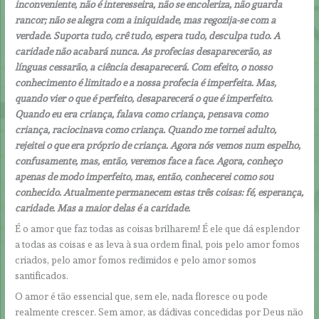
inconveniente, não é interesseira, não se encoleriza, não guarda
rancor; não se alegra com a iniquidade, mas regozija-se com a
verdade. Suporta tudo, crê tudo, espera tudo, desculpa tudo. A
caridade não acabará nunca. As profecias desaparecerão, as
línguas cessarão, a ciência desaparecerá. Com efeito, o nosso
conhecimento é limitado e a nossa profecia é imperfeita. Mas,
quando vier o que é perfeito, desaparecerá o que é imperfeito.
Quando eu era criança, falava como criança, pensava como
criança, raciocinava como criança. Quando me tornei adulto,
rejeitei o que era próprio de criança. Agora nós vemos num espelho,
confusamente, mas, então, veremos face a face. Agora, conheço
apenas de modo imperfeito, mas, então, conhecerei como sou
conhecido. Atualmente permanecem estas três coisas: fé, esperança,
caridade. Mas a maior delas é a caridade.
É o amor que faz todas as coisas brilharem! É ele que dá esplendor
a todas as coisas e as leva à sua ordem final, pois pelo amor fomos
criados, pelo amor fomos redimidos e pelo amor somos
santificados.
O amor é tão essencial que, sem ele, nada floresce ou pode
realmente crescer. Sem amor, as dádivas concedidas por Deus não