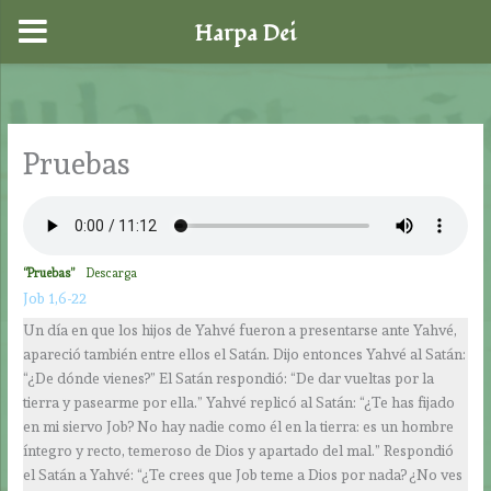
Harpa Dei
Ir
al
contenido
Pruebas
“Pruebas”
Descarga
Job 1,6-22
Un día en que los hijos de Yahvé fueron a presentarse ante Yahvé,
apareció también entre ellos el Satán. Dijo entonces Yahvé al Satán:
“¿De dónde vienes?” El Satán respondió: “De dar vueltas por la
tierra y pasearme por ella.” Yahvé replicó al Satán: “¿Te has fijado
en mi siervo Job? No hay nadie como él en la tierra: es un hombre
íntegro y recto, temeroso de Dios y apartado del mal.” Respondió
el Satán a Yahvé: “¿Te crees que Job teme a Dios por nada? ¿No ves