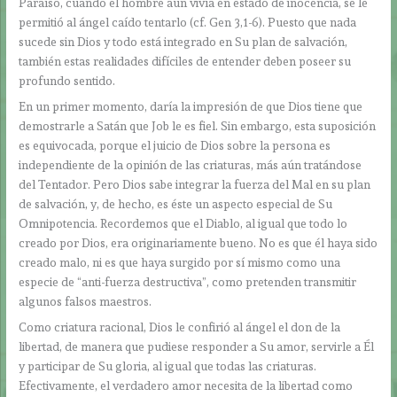
Paraíso, cuando el hombre aún vivía en estado de inocencia, se le
permitió al ángel caído tentarlo (cf. Gen 3,1-6). Puesto que nada
sucede sin Dios y todo está integrado en Su plan de salvación,
también estas realidades difíciles de entender deben poseer su
profundo sentido.
En un primer momento, daría la impresión de que Dios tiene que
demostrarle a Satán que Job le es fiel. Sin embargo, esta suposición
es equivocada, porque el juicio de Dios sobre la persona es
independiente de la opinión de las criaturas, más aún tratándose
del Tentador. Pero Dios sabe integrar la fuerza del Mal en su plan
de salvación, y, de hecho, es éste un aspecto especial de Su
Omnipotencia. Recordemos que el Diablo, al igual que todo lo
creado por Dios, era originariamente bueno. No es que él haya sido
creado malo, ni es que haya surgido por sí mismo como una
especie de “anti-fuerza destructiva”, como pretenden transmitir
algunos falsos maestros.
Como criatura racional, Dios le confirió al ángel el don de la
libertad, de manera que pudiese responder a Su amor, servirle a Él
y participar de Su gloria, al igual que todas las criaturas.
Efectivamente, el verdadero amor necesita de la libertad como