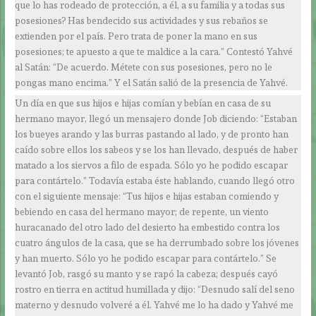
que lo has rodeado de protección, a él, a su familia y a todas sus
posesiones? Has bendecido sus actividades y sus rebaños se
extienden por el país. Pero trata de poner la mano en sus
posesiones; te apuesto a que te maldice a la cara.” Contestó Yahvé
al Satán: “De acuerdo. Métete con sus posesiones, pero no le
pongas mano encima.” Y el Satán salió de la presencia de Yahvé.
Un día en que sus hijos e hijas comían y bebían en casa de su
hermano mayor, llegó un mensajero donde Job diciendo: “Estaban
los bueyes arando y las burras pastando al lado, y de pronto han
caído sobre ellos los sabeos y se los han llevado, después de haber
matado a los siervos a filo de espada. Sólo yo he podido escapar
para contártelo.” Todavía estaba éste hablando, cuando llegó otro
con el siguiente mensaje: “Tus hijos e hijas estaban comiendo y
bebiendo en casa del hermano mayor; de repente, un viento
huracanado del otro lado del desierto ha embestido contra los
cuatro ángulos de la casa, que se ha derrumbado sobre los jóvenes
y han muerto. Sólo yo he podido escapar para contártelo.” Se
levantó Job, rasgó su manto y se rapó la cabeza; después cayó
rostro en tierra en actitud humillada y dijo: “Desnudo salí del seno
materno y desnudo volveré a él. Yahvé me lo ha dado y Yahvé me