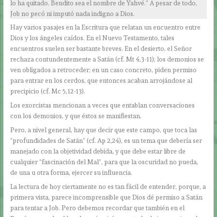
lo ha quitado. Bendito sea el nombre de Yahvé.” A pesar de todo,
Job no pecó ni imputó nada indigno a Dios.
Hay varios pasajes en la Escritura que relatan un encuentro entre
Dios y los ángeles caídos. En el Nuevo Testamento, tales
encuentros suelen ser bastante breves. En el desierto, el Señor
rechaza contundentemente a Satán (cf. Mt 4,3-11); los demonios se
ven obligados a retroceder; en un caso concreto, piden permiso
para entrar en los cerdos, que entonces acaban arrojándose al
precipicio (cf. Mc 5,12-13).
Los exorcistas mencionan a veces que entablan conversaciones
con los demonios, y que éstos se manifiestan.
Pero, a nivel general, hay que decir que este campo, que toca las
“profundidades de Satán” (cf. Ap 2,24), es un tema que debería ser
manejado con la objetividad debida, y que debe estar libre de
cualquier “fascinación del Mal”, para que la oscuridad no pueda,
de una u otra forma, ejercer su influencia.
La lectura de hoy ciertamente no es tan fácil de entender, porque, a
primera vista, parece incomprensible que Dios dé permiso a Satán
para tentar a Job. Pero debemos recordar que también en el