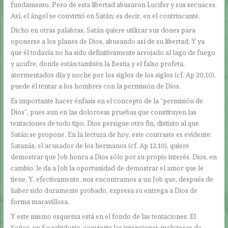
fundamento. Pero de esta libertad abusaron Lucifer y sus secuaces.
Así, el ángel se convirtió en Satán; es decir, en el contrincante.
Dicho en otras palabras, Satán quiere utilizar sus dones para
oponerse a los planes de Dios, abusando así de su libertad. Y ya
que él todavía no ha sido definitivamente arrojado al lago de fuego
y azufre, donde están también la Bestia y el falso profeta,
atormentados día y noche por los siglos de los siglos (cf. Ap 20,10),
puede él tentar a los hombres con la permisión de Dios.
Es importante hacer énfasis en el concepto de la “permisión de
Dios”, pues aun en las dolorosas pruebas que constituyen las
tentaciones de todo tipo, Dios persigue otro fin, distinto al que
Satán se propone. En la lectura de hoy, este contraste es evidente:
Satanás, el acusador de los hermanos (cf. Ap 12,10), quiere
demostrar que Job honra a Dios sólo por su propio interés. Dios, en
cambio, le da a Job la oportunidad de demostrar el amor que le
tiene. Y, efectivamente, nos encontramos a un Job que, después de
haber sido duramente probado, expresa su entrega a Dios de
forma maravillosa.
Y este mismo esquema está en el fondo de las tentaciones: El
Señor, en Su sabiduría, convierte las intenciones maliciosas de