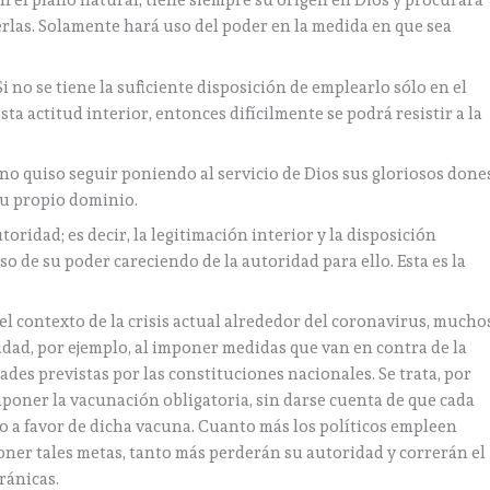
n el plano natural, tiene siempre su origen en Dios y procurará
erlas. Solamente hará uso del poder en la medida en que sea
 no se tiene la suficiente disposición de emplearlo sólo en el
sta actitud interior, entonces difícilmente se podrá resistir a la
no quiso seguir poniendo al servicio de Dios sus gloriosos done
su propio dominio.
toridad; es decir, la legitimación interior y la disposición
so de su poder careciendo de la autoridad para ello. Esta es la
 el contexto de la crisis actual alrededor del coronavirus, mucho
ridad, por ejemplo, al imponer medidas que van en contra de la
ades previstas por las constituciones nacionales. Se trata, por
mponer la vacunación obligatoria, sin darse cuenta de que cada
no a favor de dicha vacuna. Cuanto más los políticos empleen
oner tales metas, tanto más perderán su autoridad y correrán el
ránicas.