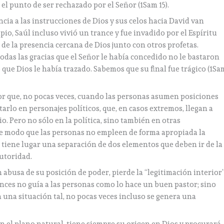
el punto de ser rechazado por el Señor (1Sam 15).
ia a las instrucciones de Dios y sus celos hacia David van
pio, Saúl incluso vivió un trance y fue invadido por el Espíritu
e de la presencia cercana de Dios junto con otros profetas.
odas las gracias que el Señor le había concedido no le bastaron
o que Dios le había trazado. Sabemos que su final fue trágico (1Sa
or que, no pocas veces, cuando las personas asumen posiciones
rlo en personajes políticos, que, en casos extremos, llegan a
o. Pero no sólo en la política, sino también en otras
de modo que las personas no empleen de forma apropiada la
, tiene lugar una separación de dos elementos que deben ir de la
autoridad.
 abusa de su posición de poder, pierde la “legitimación interior
ntonces no guía a las personas como lo hace un buen pastor; sino
 una situación tal, no pocas veces incluso se genera una