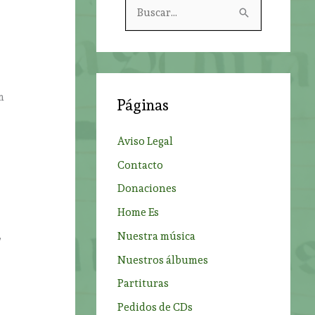
B
u
s
c
a
m
Páginas
r
p
Aviso Legal
o
Contacto
r
Donaciones
:
Home Es
Nuestra música
”
Nuestros álbumes
Partituras
Pedidos de CDs