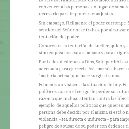
La verdadera autoridad, en cambio, incluso e
convencer a las personas, en lugar de somet
necesario para imponer metas justas.
Sin embargo, fácilmente el poder corrompe. Si
sentido del Señor ni se trabaja por alcanzar e
tentación del poder.
Conocemos la tentación de Lucifer, quien ya 
sino emplearlos para sí mismo y para erigir 
Por la desobediencia a Dios, Saúl perdió la au
adecuada para ejercerla. Así, empezó a hacer u
“materia prima” que hace surgir tiranos.
Echemos un vistazo a la situación de hoy: En
políticos corren el riesgo de perder su auto
razón o que incluso atentan contra las libert
ejemplo, de aquellos políticos que quieren i
persona debe decidir por sí misma si está o 
violencia –sea directa o indirecta– para imp
peligro de abusar de su poder con órdenes ti