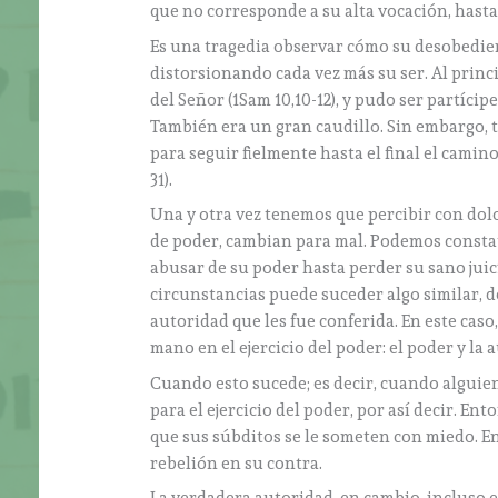
que no corresponde a su alta vocación, hasta 
Es una tragedia observar cómo su desobedienc
distorsionando cada vez más su ser. Al princi
del Señor (1Sam 10,10-12), y pudo ser partícip
También era un gran caudillo. Sin embargo, t
para seguir fielmente hasta el final el camin
31).
Una y otra vez tenemos que percibir con dol
de poder, cambian para mal. Podemos constata
abusar de su poder hasta perder su sano juici
circunstancias puede suceder algo similar, 
autoridad que les fue conferida. En este caso
mano en el ejercicio del poder: el poder y la 
Cuando esto sucede; es decir, cuando alguien
para el ejercicio del poder, por así decir. E
que sus súbditos se le someten con miedo. En
rebelión en su contra.