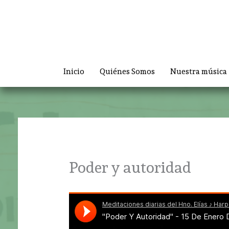
Ir
al
contenido
Inicio
Quiénes Somos
Nuestra música
Poder y autoridad