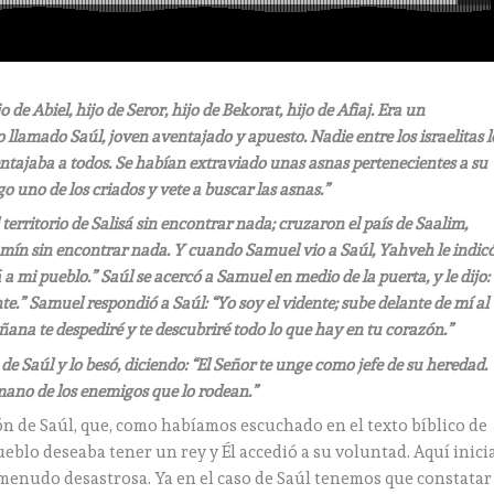
e Abiel, hijo de Seror, hijo de Bekorat, hijo de Afiaj. Era un
llamado Saúl, joven aventajado y apuesto. Nadie entre los israelitas l
ntajaba a todos. Se habían extraviado unas asnas pertenecientes a su
go uno de los criados y vete a buscar las asnas.”
erritorio de Salisá sin encontrar nada; cruzaron el país de Saalim,
jamín sin encontrar nada. Y cuando Samuel vio a Saúl, Yahveh le indicó
á a mi pueblo.” Saúl se acercó a Samuel en medio de la puerta, y le dijo:
te.” Samuel respondió a Saúl: “Yo soy el vidente; sube delante de mí al
na te despediré y te descubriré todo lo que hay en tu corazón.”
de Saúl y lo besó, diciendo: “El Señor te unge como jefe de su heredad.
a mano de los enemigos que lo rodean.”
ón de Saúl, que, como habíamos escuchado en el texto bíblico de
eblo deseaba tener un rey y Él accedió a su voluntad. Aquí inicia
 a menudo desastrosa. Ya en el caso de Saúl tenemos que constatar