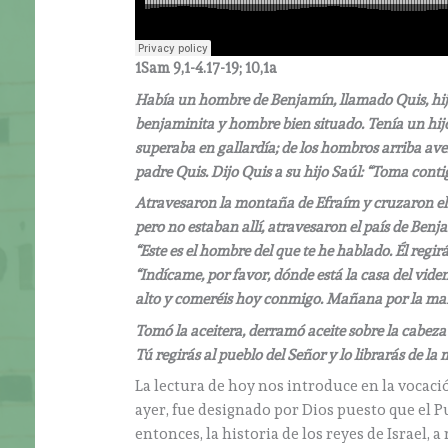
1Sam 9,1-4.17-19; 10,1a
Había un hombre de Benjamín, llamado Quis, hijo d
benjaminita y hombre bien situado. Tenía un hijo 
superaba en gallardía; de los hombros arriba ave
padre Quis. Dijo Quis a su hijo Saúl: “Toma conti
Atravesaron la montaña de Efraím y cruzaron el t
pero no estaban allí, atravesaron el país de Ben
“Este es el hombre del que te he hablado. Él regir
“Indícame, por favor, dónde está la casa del viden
alto y comeréis hoy conmigo. Mañana por la maña
Tomó la aceitera, derramó aceite sobre la cabeza 
Tú regirás al pueblo del Señor y lo librarás de l
La lectura de hoy nos introduce en la vocaci
ayer, fue designado por Dios puesto que el Pu
entonces, la historia de los reyes de Israel,