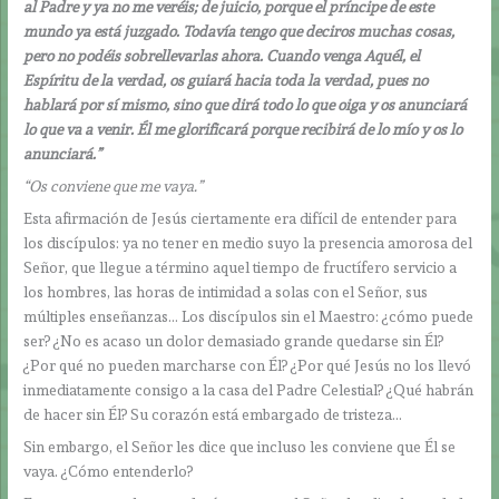
al Padre y ya no me veréis; de juicio, porque el príncipe de este
mundo ya está juzgado. Todavía tengo que deciros muchas cosas,
pero no podéis sobrellevarlas ahora. Cuando venga Aquél, el
Espíritu de la verdad, os guiará hacia toda la verdad, pues no
hablará por sí mismo, sino que dirá todo lo que oiga y os anunciará
lo que va a venir. Él me glorificará porque recibirá de lo mío y os lo
anunciará.”
“Os conviene que me vaya.”
Esta afirmación de Jesús ciertamente era difícil de entender para
los discípulos: ya no tener en medio suyo la presencia amorosa del
Señor, que llegue a término aquel tiempo de fructífero servicio a
los hombres, las horas de intimidad a solas con el Señor, sus
múltiples enseñanzas… Los discípulos sin el Maestro: ¿cómo puede
ser? ¿No es acaso un dolor demasiado grande quedarse sin Él?
¿Por qué no pueden marcharse con Él? ¿Por qué Jesús no los llevó
inmediatamente consigo a la casa del Padre Celestial? ¿Qué habrán
de hacer sin Él? Su corazón está embargado de tristeza…
Sin embargo, el Señor les dice que incluso les conviene que Él se
vaya. ¿Cómo entenderlo?