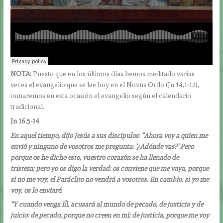
NOTA:
Puesto que en los últimos días hemos meditado varias
veces el evangelio que se lee hoy en el Novus Ordo (Jn 14,1-12),
tomaremos en esta ocasión el evangelio según el calendario
tradicional.
Jn 16,5-14
En aquel tiempo, dijo Jesús a sus discípulos: “Ahora voy a quien me
envió y ninguno de vosotros me pregunta: ‘¿Adónde vas?’ Pero
porque os he dicho esto, vuestro corazón se ha llenado de
tristeza; pero yo os digo la verdad: os conviene que me vaya, porque
si no me voy, el Paráclito no vendrá a vosotros. En cambio, si yo me
voy, os lo enviaré.
“Y cuando venga Él, acusará al mundo de pecado, de justicia y de
juicio: de pecado, porque no creen en mí; de justicia, porque me voy