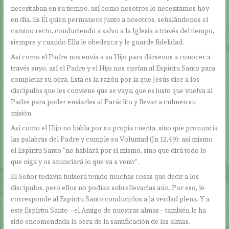
necesitaban en su tiempo, así como nosotros lo necesitamos hoy
en día. Es Él quien permanece junto a nosotros, señalándonos el
camino recto, conduciendo a salvo a la Iglesia a través del tiempo,
siempre y cuando Ella le obedezca y le guarde fidelidad.
Así como el Padre nos envía a su Hijo para dársenos a conocer a
través suyo, así el Padre y el Hijo nos envían al Espíritu Santo para
completar su obra. Esta es la razón por la que Jesús dice a los
discípulos que les conviene que se vaya; que es justo que vuelva al
Padre para poder enviarles al Paráclito y llevar a culmen su
misión.
Así como el Hijo no habla por su propia cuenta, sino que pronuncia
las palabras del Padre y cumple su Voluntad (Jn 12,49); así mismo
el Espíritu Santo “no hablará por sí mismo, sino que dirá todo lo
que oiga y os anunciará lo que va a venir”.
El Señor todavía hubiera tenido muchas cosas que decir a los
discípulos, pero ellos no podían sobrellevarlas aún. Por eso, le
corresponde al Espíritu Santo conducirlos a la verdad plena. Y a
este Espíritu Santo –el Amigo de nuestras almas– también le ha
sido encomendada la obra de la santificación de las almas.