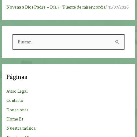
Novena a Dios Padre – Día 3: “Fuente de misericordia”
31/07/2026
B
u
s
c
a
Páginas
r
p
Aviso Legal
o
Contacto
r
Donaciones
:
Home Es
Nuestra música