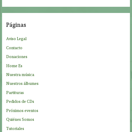
s
c
a
Páginas
r
p
Aviso Legal
o
Contacto
r
Donaciones
:
Home Es
Nuestra música
Nuestros álbumes
Partituras
Pedidos de CDs
Próximos eventos
Quiénes Somos
Tutoriales