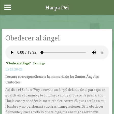
Harpa Dei
Ir
al
contenido
Obedecer al ángel
“Obedecer al ángel”
Descarga
Ex 23,20-23
Lectura correspondiente a la memoria de los Santos Ángeles
Custodios
Así dice el Señor: “Voy a enviar un ángel delante de ti, para que te
guarde en el camino y te conduzca al lugar que te he preparado.
Hazle caso y obedécele; no te rebeles contra él, pues actúa en mi
Nombre y no perdonará vuestras transgresiones. Si le obedeces
fielmente y haces todo lo que te diga, tus enemigos serán mis