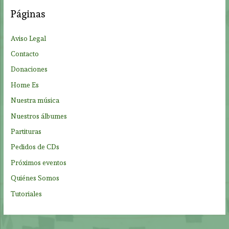
a
Páginas
r
p
Aviso Legal
o
Contacto
r
Donaciones
:
Home Es
Nuestra música
Nuestros álbumes
Partituras
Pedidos de CDs
Próximos eventos
Quiénes Somos
Tutoriales