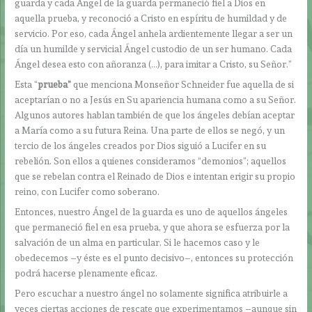
guarda y cada Ángel de la guarda permaneció fiel a Dios en
aquella prueba, y reconoció a Cristo en espíritu de humildad y de
servicio. Por eso, cada Ángel anhela ardientemente llegar a ser un
día un humilde y servicial Ángel custodio de un ser humano. Cada
Ángel desea esto con añoranza (…), para imitar a Cristo, su Señor.”
Esta “
prueba”
que menciona Monseñor Schneider fue aquella de si
aceptarían o no a Jesús en Su apariencia humana como a su Señor.
Algunos autores hablan también de que los ángeles debían aceptar
a María como a su futura Reina. Una parte de ellos se negó, y un
tercio de los ángeles creados por Dios siguió a Lucifer en su
rebelión. Son ellos a quienes consideramos “demonios”; aquellos
que se rebelan contra el Reinado de Dios e intentan erigir su propio
reino, con Lucifer como soberano.
Entonces, nuestro Ángel de la guarda es uno de aquellos ángeles
que permaneció fiel en esa prueba, y que ahora se esfuerza por la
salvación de un alma en particular. Si le hacemos caso y le
obedecemos –y éste es el punto decisivo–, entonces su protección
podrá hacerse plenamente eficaz.
Pero escuchar a nuestro ángel no solamente significa atribuirle a
veces ciertas acciones de rescate que experimentamos –aunque sin