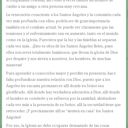
acompañante celestial, así como a veces damos un nombre de
cariño a un amigo u otra persona muy cercana.
La veneración consciente a los Santos Ángeles y la comunión cada
vez más profunda con ellos, podría ser de gran importancia
también en el combate actual. Se puede ver claramente que las
tensiones y el enfrentamiento van en aumento, tanto en el mundo
como en la Iglesia. Pareciera que la luz y las tinieblas se separan
cada vez más… ¡Esto es obra de los Santos Ángeles fieles, pues
ellos son seres totalmente luminosos, que llevan la gloria de Dios
por doquier y nos sirven a nosotros, los hombres, de muchas
maneras!
Para aprender a conocerlos mejor y percibir su presencia, hace
falta profundizar nuestra relación con Dios, puesto que a los
Ángeles les encanta permanecer allí donde su Señor sea
glorificado. Allí donde hay verdadera adoración a Dios; allí donde
el hombre se convierte y se esfuerza por la santidad, abriéndose
cada vez más a la presencia de su Señor, allí la oscuridad tiene que
retroceder. ¡Y precisamente allí se “sienten en casa” los Santos
Ángeles!
Por eso, la Iglesia no debe ocuparse demasiado de las cosas