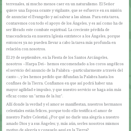
terrenales, ni mucho menos caer en un naturalismo. El Señor
quiere una Esposa orante y vigilante, que se esfuerce en su misión
de anunciar el Evangelio y así salvar a las almas. Para esta tarea,
contaremos con todo el apoyo de los Ángeles, y es así como ha de
ser librado este combate espiritual. La creciente pérdida de
trascendencia en nuestra Iglesia entristece a los Ángeles, porque
entonces ya no pueden llevar a cabo la tarea más profunda en
relación con nosotros.
El 29 de septiembre, en la Fiesta de los Santos Arcángeles,
nosotros –Harpa Dei– hemos encomendado a los coros angélicos
el servicio del anuncio de la Palabra –particularmente a través del
canto–, y les hemos pedido que difundan la Palabra hasta los
confines de la Tierra. Confiamos en que así podrá haber una
mayor agilidad e impulso, y que nuestro servicio se haga aún más
eficaz como un “arma de la luz”.
Allí donde la verdad y el amor se manifiestan, nuestros hermanos
celestiales están felices, porque todo ello testifica el amor de
nuestro Padre Celestial. ¿Por qué no darle una alegría a nuestro
amado Dios y a sus Ángeles; y, más aún, serles nosotros mismos
motivo de alegría y consuelo aquí en la Tierra?