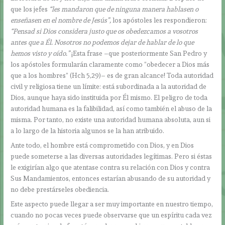
que los jefes
“les mandaron que de ninguna manera hablasen o
enseñasen en el nombre de Jesús”,
los apóstoles les respondieron:
“Pensad si Dios considera justo que os obedezcamos a vosotros
antes que a Él. Nosotros no podemos dejar de hablar de lo que
hemos visto y oído.”
¡Esta frase –que posteriormente San Pedro y
los apóstoles formularán claramente como “obedecer a Dios más
que a los hombres” (Hch 5,29)– es de gran alcance! Toda autoridad
civil y religiosa tiene un límite: está subordinada a la autoridad de
Dios, aunque haya sido instituida por Él mismo. El peligro de toda
autoridad humana es la falibilidad, así como también el abuso de la
misma. Por tanto, no existe una autoridad humana absoluta, aun si
a lo largo de la historia algunos se la han atribuido.
Ante todo, el hombre está comprometido con Dios, y en Dios
puede someterse a las diversas autoridades legítimas. Pero si éstas
le exigirían algo que atentase contra su relación con Dios y contra
Sus Mandamientos, entonces estarían abusando de su autoridad y
no debe prestárseles obediencia.
Este aspecto puede llegar a ser muy importante en nuestro tiempo,
cuando no pocas veces puede observarse que un espíritu cada vez