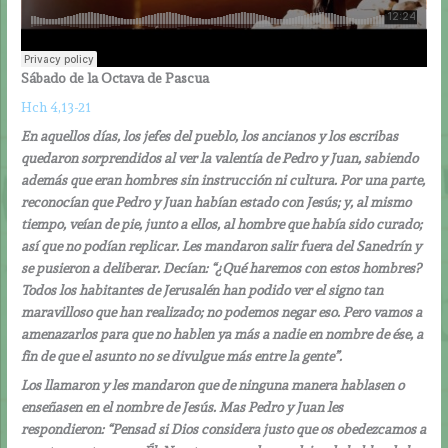
Sábado de la Octava de Pascua
Hch 4,13-21
En aquellos días, los jefes del pueblo, los ancianos y los escribas
quedaron sorprendidos al ver la valentía de Pedro y Juan, sabiendo
además que eran hombres sin instrucción ni cultura. Por una parte,
reconocían que Pedro y Juan habían estado con Jesús; y, al mismo
tiempo, veían de pie, junto a ellos, al hombre que había sido curado;
así que no podían replicar. Les mandaron salir fuera del Sanedrín y
se pusieron a deliberar. Decían: “¿Qué haremos con estos hombres?
Todos los habitantes de Jerusalén han podido ver el signo tan
maravilloso que han realizado; no podemos negar eso. Pero vamos a
amenazarlos para que no hablen ya más a nadie en nombre de ése, a
fin de que el asunto no se divulgue más entre la gente”.
Los llamaron y les mandaron que de ninguna manera hablasen o
enseñasen en el nombre de Jesús. Mas Pedro y Juan les
respondieron: “Pensad si Dios considera justo que os obedezcamos a