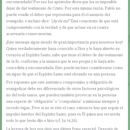
encomendado! Por eso los apóstoles dicen que les es imposible
dejar de dar testimonio de Cristo. Por esta misma razón, Pablo no
puede evadir el deber que representa para él el anuncio del
evangelio, e incluso dice:
“¡Ay de mí!”
Está consciente de que está
comprometido con la verdad, y de que actuar en su contra
acarrearía consecuencias.
¡Este mensaje sigue siendo de gran importancia para nosotros hoy!
Quien verdaderamente haya conocido a Dios y le haya abierto su
corazón al Espíritu Santo, sabe que tiene el deber de dar testimonio
de la fe, conforme a la manera que le sea propia y le haya sido
concedida y encomendada. Esto puede incluso considerarse como
un signo de que el Espíritu Santo está obrando en una persona.
Por supuesto que este auténtico compromiso y obligación de
evangelizar debe ser diferenciado de otros factores psicológicos
no del todo sanos, que pueden también provocar en la persona
una especie de “obligación” o “compulsión” a misionar siempre y
en todo lugar. Pero si no es éste el caso, entonces hay que seguir el
impulso interior del Espíritu Santo, pues es Él quien nos recuerda
todo lo que Jesús dijo e hizo (cf. Jn 14,26).
La lectura de hoy nos deja una última frase esencial. Después de