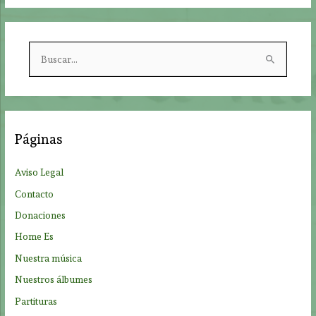
B
u
s
c
a
Páginas
r
p
Aviso Legal
o
Contacto
r
Donaciones
:
Home Es
Nuestra música
Nuestros álbumes
Partituras