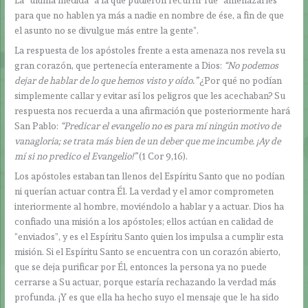
La “última medida” a la que pudieron recurrir fue “amenazarles
para que no hablen ya más a nadie en nombre de ése, a fin de que
el asunto no se divulgue más entre la gente”.
La respuesta de los apóstoles frente a esta amenaza nos revela su
gran corazón, que pertenecía enteramente a Dios:
“No podemos
dejar de hablar de lo que hemos visto y oído.”
¿Por qué no podían
simplemente callar y evitar así los peligros que les acechaban? Su
respuesta nos recuerda a una afirmación que posteriormente hará
San Pablo:
“Predicar el evangelio no es para mí ningún motivo de
vanagloria; se trata más bien de un deber que me incumbe. ¡Ay de
mí si no predico el Evangelio!”
(1 Cor 9,16).
Los apóstoles estaban tan llenos del Espíritu Santo que no podían
ni querían actuar contra Él. La verdad y el amor comprometen
interiormente al hombre, moviéndolo a hablar y a actuar. Dios ha
confiado una misión a los apóstoles; ellos actúan en calidad de
“enviados”, y es el Espíritu Santo quien los impulsa a cumplir esta
misión. Si el Espíritu Santo se encuentra con un corazón abierto,
que se deja purificar por Él, entonces la persona ya no puede
cerrarse a Su actuar, porque estaría rechazando la verdad más
profunda. ¡Y es que ella ha hecho suyo el mensaje que le ha sido