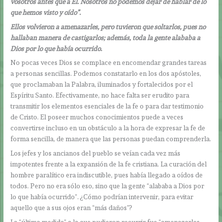
vosotros antes que a Él. Nosotros no podemos dejar de hablar de lo
que hemos visto y oído”.
Ellos volvieron a amenazarles, pero tuvieron que soltarlos, pues no
hallaban manera de castigarlos; además, toda la gente alababa a
Dios por lo que había ocurrido.
No pocas veces Dios se complace en encomendar grandes tareas
a personas sencillas. Podemos constatarlo en los dos apóstoles,
que proclamaban la Palabra, iluminados y fortalecidos por el
Espíritu Santo. Efectivamente, no hace falta ser erudito para
transmitir los elementos esenciales de la fe o para dar testimonio
de Cristo. El poseer muchos conocimientos puede a veces
convertirse incluso en un obstáculo a la hora de expresar la fe de
forma sencilla, de manera que las personas puedan comprenderla.
Los jefes y los ancianos del pueblo se veían cada vez más
impotentes frente a la expansión de la fe cristiana. La curación del
hombre paralítico era indiscutible, pues había llegado a oídos de
todos. Pero no era sólo eso, sino que la gente “alababa a Dios por
lo que había ocurrido”. ¿Cómo podrían intervenir, para evitar
aquello que a sus ojos eran “más daños”?