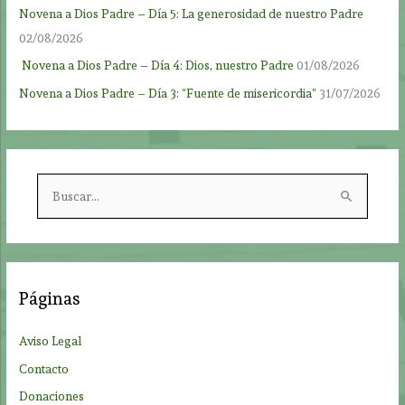
Novena a Dios Padre – Día 5: La generosidad de nuestro Padre
02/08/2026
Novena a Dios Padre – Día 4: Dios, nuestro Padre
01/08/2026
Novena a Dios Padre – Día 3: “Fuente de misericordia”
31/07/2026
B
u
s
c
a
Páginas
r
p
Aviso Legal
o
Contacto
r
Donaciones
: