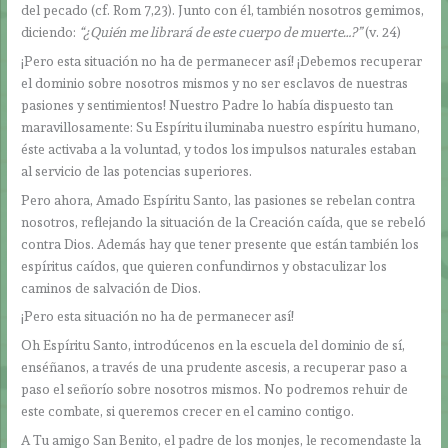
del pecado (cf. Rom 7,23). Junto con él, también nosotros gemimos,
diciendo:
“¿Quién me librará de este cuerpo de muerte…?”
(v. 24)
¡Pero esta situación no ha de permanecer así! ¡Debemos recuperar
el dominio sobre nosotros mismos y no ser esclavos de nuestras
pasiones y sentimientos! Nuestro Padre lo había dispuesto tan
maravillosamente: Su Espíritu iluminaba nuestro espíritu humano,
éste activaba a la voluntad, y todos los impulsos naturales estaban
al servicio de las potencias superiores.
Pero ahora, Amado Espíritu Santo, las pasiones se rebelan contra
nosotros, reflejando la situación de la Creación caída, que se rebeló
contra Dios. Además hay que tener presente que están también los
espíritus caídos, que quieren confundirnos y obstaculizar los
caminos de salvación de Dios.
¡Pero esta situación no ha de permanecer así!
Oh Espíritu Santo, introdúcenos en la escuela del dominio de sí,
enséñanos, a través de una prudente ascesis, a recuperar paso a
paso el señorío sobre nosotros mismos. No podremos rehuir de
este combate, si queremos crecer en el camino contigo.
A Tu amigo San Benito, el padre de los monjes, le recomendaste la