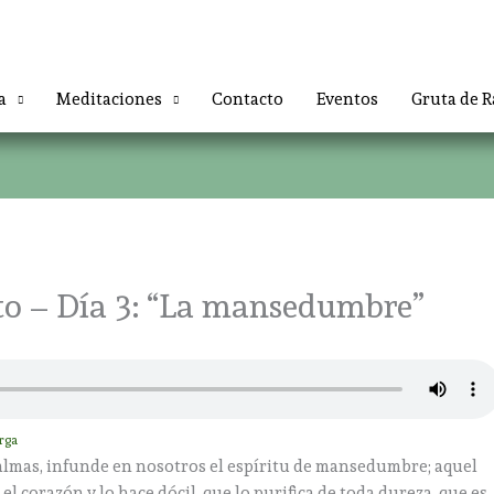
a
Meditaciones
Contacto
Eventos
Gruta de R
to – Día 3: “La mansedumbre”
rga
almas, infunde en nosotros el espíritu de mansedumbre; aquel
l corazón y lo hace dócil, que lo purifica de toda dureza, que es