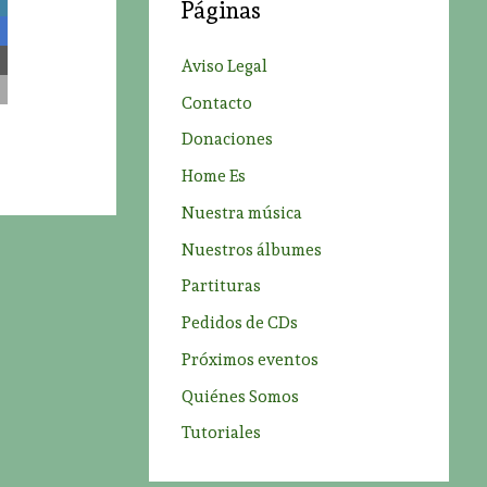
Páginas
r
p
Aviso Legal
o
Contacto
r
Donaciones
:
Home Es
Nuestra música
Nuestros álbumes
Partituras
Pedidos de CDs
Próximos eventos
Quiénes Somos
Tutoriales