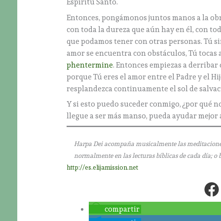
Espíritu Santo.
Entonces, pongámonos juntos manos a la obra
con toda la dureza que aún hay en él, con to
que podamos tener con otras personas. Tú s
amor se encuentra con obstáculos, Tú tocas a
phentermine
. Entonces empiezas a derribar 
porque Tú eres el amor entre el Padre y el Hij
resplandezca continuamente el sol de salvaci
Y si esto puedo suceder conmigo, ¿por qué n
llegue a ser más manso, pueda ayudar mejor a
Harpa Dei acompaña musicalmente las meditaciones que
normalmente en las lecturas bíblicas de cada día; o 
http://es.elijamission.net
compartir