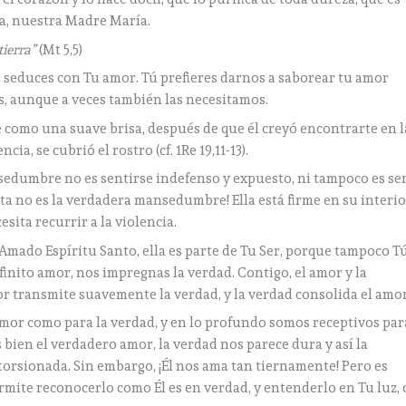
a, nuestra Madre María.
tierra”
(Mt 5,5)
os seduces con Tu amor. Tú prefieres darnos a saborear tu amor
, aunque a veces también las necesitamos.
ste como una suave brisa, después de que él creyó encontrarte en l
a, se cubrió el rostro (cf. 1Re 19,11-13).
nsedumbre no es sentirse indefenso y expuesto, ni tampoco es se
sta no es la verdadera mansedumbre! Ella está firme en su interi
sita recurrir a la violencia.
mado Espíritu Santo, ella es parte de Tu Ser, porque tampoco T
infinito amor, nos impregnas la verdad. Contigo, el amor y la
or transmite suavemente la verdad, y la verdad consolida el amor
mor como para la verdad, y en lo profundo somos receptivos par
en el verdadero amor, la verdad nos parece dura y así la
orsionada. Sin embargo, ¡Él nos ama tan tiernamente! Pero es
ite reconocerlo como Él es en verdad, y entenderlo en Tu luz, 