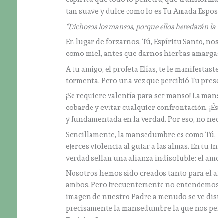
tan suave y dulce como lo es Tu Amada Espos
“Dichosos los mansos, porque ellos heredarán la 
En lugar de forzarnos, Tú, Espíritu Santo, n
como miel, antes que darnos hierbas amargas
A tu amigo, el profeta Elías, te le manifesta
tormenta. Pero una vez que percibió Tu presenci
¡Se requiere valentía para ser manso! La ma
cobarde y evitar cualquier confrontación. ¡É
y fundamentada en la verdad. Por eso, no nece
Sencillamente, la mansedumbre es como Tú, A
ejerces violencia al guiar a las almas. En tu 
verdad sellan una alianza indisoluble: el am
Nosotros hemos sido creados tanto para el a
ambos. Pero frecuentemente no entendemos bi
imagen de nuestro Padre a menudo se ve dist
precisamente la mansedumbre la que nos perm