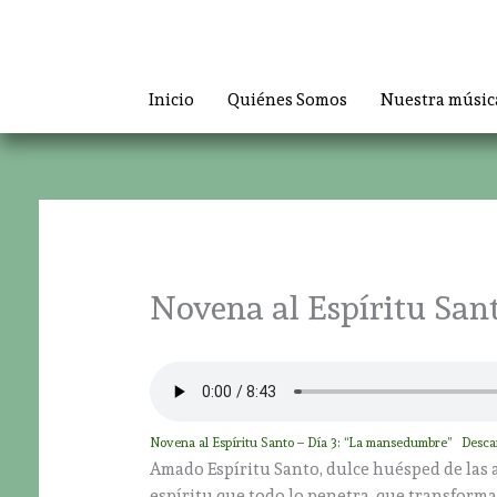
Ir
al
contenido
Inicio
Quiénes Somos
Nuestra músic
Novena al Espíritu San
Novena al Espíritu Santo – Día 3: “La mansedumbre”
Desca
Amado Espíritu Santo, dulce huésped de las 
espíritu que todo lo penetra, que transforma e