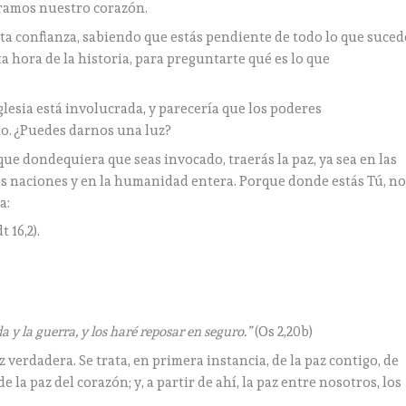
bramos nuestro corazón.
nita confianza, sabiendo que estás pendiente de todo lo que suced
ta hora de la historia, para preguntarte qué es lo que
glesia está involucrada, y parecería que los poderes
io. ¿Puedes darnos una luz?
ue dondequiera que seas invocado, traerás la paz, ya sea en las
las naciones y en la humanidad entera. Porque donde estás Tú, n
ra:
t 16,2).
da y la guerra, y los haré reposar en seguro.”
(Os 2,20b)
 verdadera. Se trata, en primera instancia, de la paz contigo, de
e la paz del corazón; y, a partir de ahí, la paz entre nosotros, los