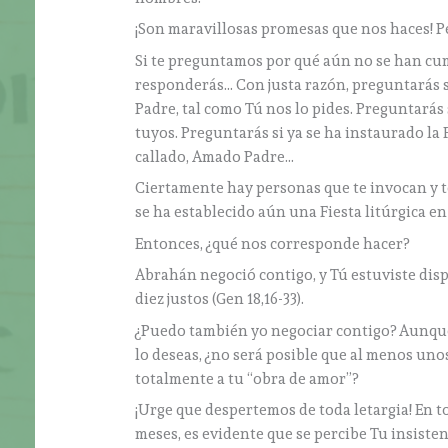
¡Son maravillosas promesas que nos haces! P
Si te preguntamos por qué aún no se han cum
responderás… Con justa razón, preguntarás s
Padre, tal como Tú nos lo pides. Preguntará
tuyos. Preguntarás si ya se ha instaurado la
callado, Amado Padre…
Ciertamente hay personas que te invocan y t
se ha establecido aún una Fiesta litúrgica e
Entonces, ¿qué nos corresponde hacer?
Abrahán negoció contigo, y Tú estuviste dis
diez justos (Gen 18,16-33).
¿Puedo también yo negociar contigo? Aunque
lo deseas, ¿no será posible que al menos un
totalmente a tu “obra de amor”?
¡Urge que despertemos de toda letargia! En 
meses, es evidente que se percibe Tu insiste