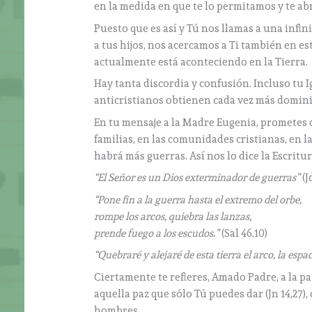
en la medida en que te lo permitamos y te a
Puesto que es así y Tú nos llamas a una infi
a tus hijos, nos acercamos a Ti también en es
actualmente está aconteciendo en la Tierra.
Hay tanta discordia y confusión. Incluso tu I
anticristianos obtienen cada vez más domin
En tu mensaje a la Madre Eugenia, prometes q
familias, en las comunidades cristianas, en 
habrá más guerras. Así nos lo dice la Escritu
“El Señor es un Dios exterminador de guerras”
(Jd
“Pone fin a la guerra hasta el extremo del orbe,
rompe los arcos, quiebra las lanzas,
prende fuego a los escudos.”
(Sal 46,10)
“Quebraré y alejaré de esta tierra el arco, la espa
Ciertamente te refieres, Amado Padre, a la paz
aquella paz que sólo Tú puedes dar (Jn 14,27), d
hombres.