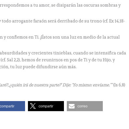
orrespondemos a tu amor, se disiparán las oscuras sombras y
y todo arrogante faraón será derribado de su trono (cf. Ex 14,18-
y confiemos en Ti. ¡Éstos son una luz en medio de la actual
absurdidades y crecientes tinieblas, cuando se intensifica cada
f. Sal 2,2), hemos de reunirnos en pos de Ti y de tu Hijo, y
ción, tu luz puede difundirse aún más.
iaré?, ¿quién irá de nuestra parte?’ Dije: ‘Yo mismo: envíame.’”
(Is 6,8)
compartir
compartir
correo