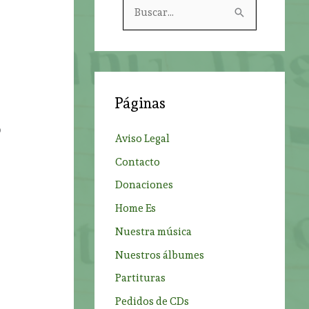
B
u
s
c
a
Páginas
r
p
o
Aviso Legal
o
Contacto
r
Donaciones
:
Home Es
Nuestra música
Nuestros álbumes
Partituras
Pedidos de CDs