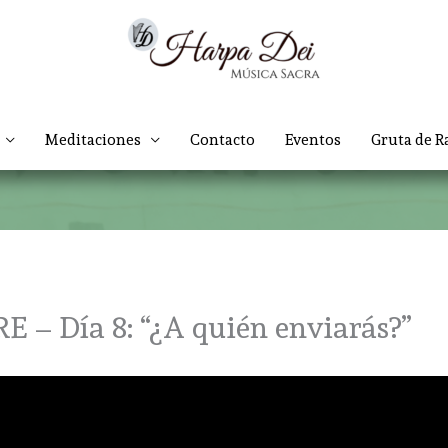
Meditaciones
Contacto
Eventos
Gruta de R
 Día 8: “¿A quién enviarás?”