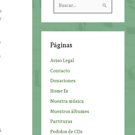
B
a
u
y
s
c
a
ú
Páginas
r
p
e
Aviso Legal
o
Contacto
r
Donaciones
:
Home Es
Nuestra música
Nuestros álbumes
Partituras
á
Pedidos de CDs