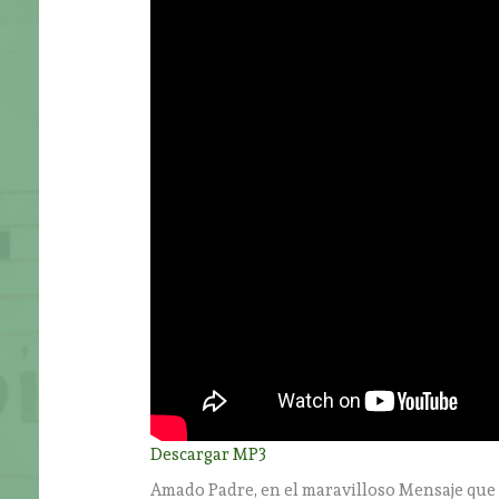
Descargar MP3
Amado Padre, en el maravilloso Mensaje que 