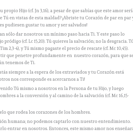
 propio Hijo (cf. Jn 3,16), a pesar de que sabías que este amor serí
te Tú en vistas de esta maldad? ¡Abriste tu Corazón de par en par 
es pudiesen gustar tu amor y ser salvados!
an sólo dar nosotros un mínimo paso hacia Ti. Y este paso lo
 pródigo (cf. Lc 15,20). Tú quieres la salvación; no la desgracia. T
im 2,3-4), y Tú mismo pagaste el precio de rescate (cf. Mc 10,45).
itir que penetre profundamente en nuestro corazón, para que s
ún tenemos de Ti.
tás siempre a la espera de los extraviados y tu Corazón está
otros nos corresponde es acercarnos a Ti!
enido Tú mismo a nosotros en la Persona de tu Hijo, y luego
mbres a la conversión y al camino de la salvación (cf. Mc 16,15-
ielo que rodea los corazones de los hombres.
ión humana; no podemos captarlo con nuestro entendimiento.
arlo entrar en nosotros. Entonces, este mismo amor nos enseñar