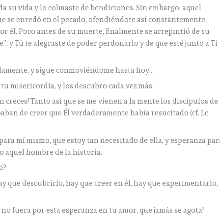
 su vida y lo colmaste de bendiciones. Sin embargo, aquel
ue se enredó en el pecado, ofendiéndote así constantemente.
or él. Poco antes de su muerte, finalmente se arrepintió de su
”; y Tú te alegraste de poder perdonarlo y de que esté junto a Ti
undamente, y sigue conmoviéndome hasta hoy…
u misericordia, y los descubro cada vez más.
 creces! Tanto así que se me vienen a la mente los discípulos de
ababan de creer que Él verdaderamente había resucitado (cf. Lc
ara mí mismo, que estoy tan necesitado de ella, y esperanza par
o aquel hombre de la historia.
o?
Hay que descubrirlo, hay que creer en él, hay que experimentarlo,
 no fuera por esta esperanza en tu amor, que jamás se agota!