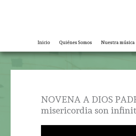
Ir
al
contenido
Inicio
Quiénes Somos
Nuestra música
NOVENA A DIOS PADRE –
misericordia son infini