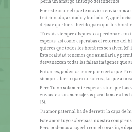
¡Sería un amargo anticipo del infierno!
Fue este amor el que te movió a enviarnos a tu
traicionado, azotado y burlado. Y, ¿qué hicis
dejaste que fuera herido, para que los hombr
Tú estás siempre dispuesto a perdonar, con t
esperas, así como esperabas el retorno del hijo
quieres que todos los hombres se salven (cf. 1T
Esta realidad tenemos que asimilarla y perm
desvanezcan todas las falsas imágenes que a
Entonces, podemos tener por cierto que Tú es
siempre abierto para nosotros. ¡Lo que a nos
Pero Tú no solamente esperas; sino que has v
enviaste a sus mensajeros para llamar a los ho
16).
Tu amor paternal ha de derretir la capa de h
Este amor tuyo sobrepasa nuestra comprens
Pero podemos acogerlo con el corazón, y dej