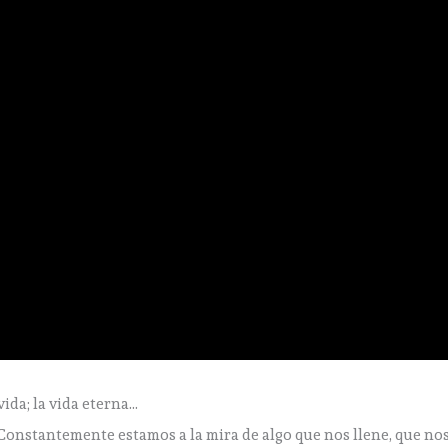
vida; la vida eterna…
 Constantemente estamos a la mira de algo que nos llene, que no