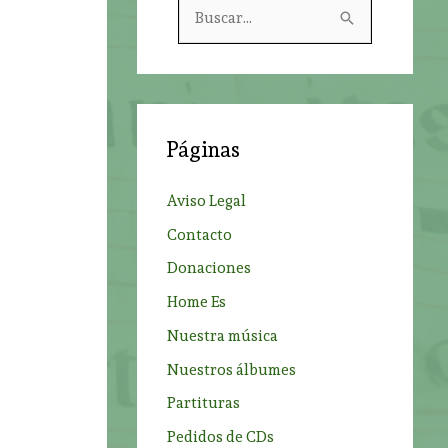
B
u
s
c
a
Páginas
r
p
Aviso Legal
o
Contacto
r
Donaciones
:
Home Es
Nuestra música
Nuestros álbumes
Partituras
Pedidos de CDs