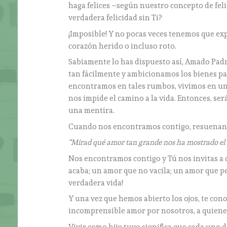
haga felices –según nuestro concepto de fel
verdadera felicidad sin Ti?
¡Imposible! Y no pocas veces tenemos que exp
corazón herido o incluso roto.
Sabiamente lo has dispuesto así, Amado Pad
tan fácilmente y ambicionamos los bienes p
encontramos en tales rumbos, vivimos en un 
nos impide el camino a la vida. Entonces, se
una mentira.
Cuando nos encontramos contigo, resuenan 
“Mirad qué amor tan grande nos ha mostrado el P
Nos encontramos contigo y Tú nos invitas a 
acaba; un amor que no vacila; un amor que pe
verdadera vida!
Y una vez que hemos abierto los ojos, te co
incomprensible amor por nosotros, a quienes
Vivir como hijo tuyo significa que cada uno de m