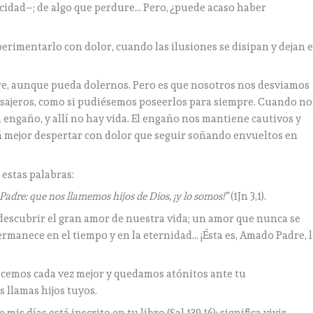
icidad–; de algo que perdure… Pero, ¿puede acaso haber
erimentarlo con dolor, cuando las ilusiones se disipan y dejan e
re, aunque pueda dolernos. Pero es que nosotros nos desviamos
asajeros, como si pudiésemos poseerlos para siempre. Cuando no
engaño, y allí no hay vida. El engaño nos mantiene cautivos y
rá mejor despertar con dolor que seguir soñando envueltos en
estas palabras:
adre: que nos llamemos hijos de Dios, ¡y lo somos!”
(1Jn 3,1).
descubrir el gran amor de nuestra vida; un amor que nunca se
rmanece en el tiempo y en la eternidad… ¡Ésta es, Amado Padre, 
nocemos cada vez mejor y quedamos atónitos ante tu
 llamas hijos tuyos.
is días está inscrito en tu libro (Sal 139,16); significa vivir