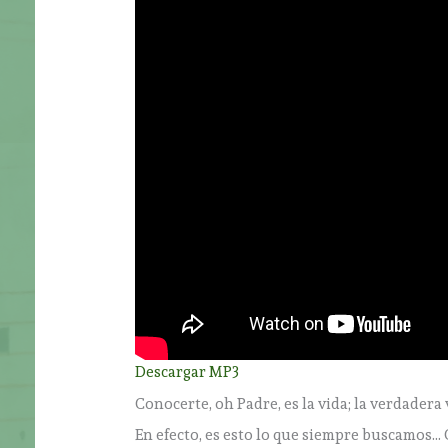
Descargar MP3
Conocerte, oh Padre, es la vida; la verdadera 
En efecto, es esto lo que siempre buscamos…