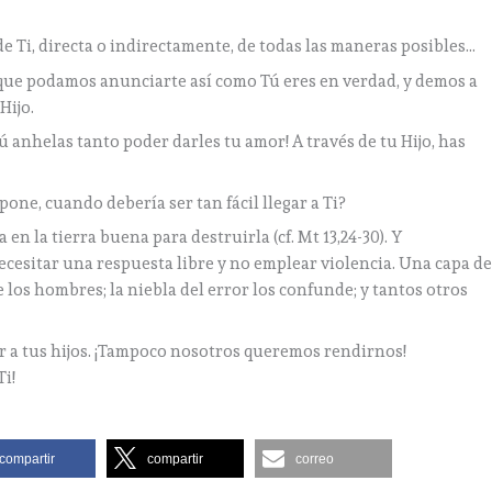
e Ti, directa o indirectamente, de todas las maneras posibles…
 que podamos anunciarte así como Tú eres en verdad, y demos a
Hijo.
ú anhelas tanto poder darles tu amor! A través de tu Hijo, has
pone, cuando debería ser tan fácil llegar a Ti?
 en la tierra buena para destruirla (cf. Mt 13,24-30). Y
ecesitar una respuesta libre y no emplear violencia. Una capa d
 los hombres; la niebla del error los confunde; y tantos otros
car a tus hijos. ¡Tampoco nosotros queremos rendirnos!
i!
compartir
compartir
correo