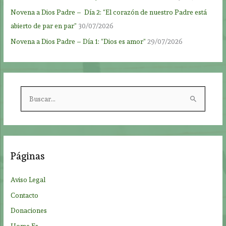
Novena a Dios Padre – Día 2: “El corazón de nuestro Padre está
abierto de par en par”
30/07/2026
Novena a Dios Padre – Día 1: “Dios es amor”
29/07/2026
B
u
s
c
a
Páginas
r
p
Aviso Legal
o
Contacto
r
Donaciones
:
Home Es