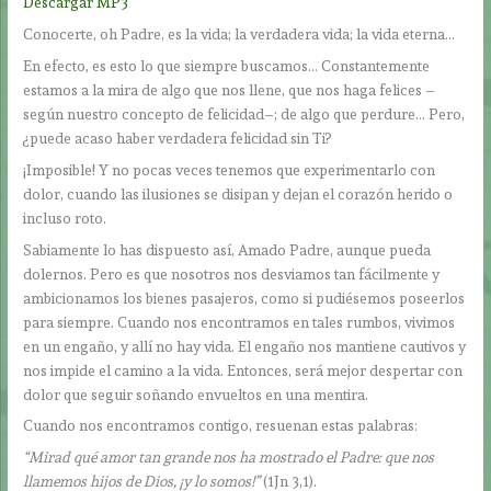
Descargar MP3
Conocerte, oh Padre, es la vida; la verdadera vida; la vida eterna…
En efecto, es esto lo que siempre buscamos… Constantemente
estamos a la mira de algo que nos llene, que nos haga felices –
según nuestro concepto de felicidad–; de algo que perdure… Pero,
¿puede acaso haber verdadera felicidad sin Ti?
¡Imposible! Y no pocas veces tenemos que experimentarlo con
dolor, cuando las ilusiones se disipan y dejan el corazón herido o
incluso roto.
Sabiamente lo has dispuesto así, Amado Padre, aunque pueda
dolernos. Pero es que nosotros nos desviamos tan fácilmente y
ambicionamos los bienes pasajeros, como si pudiésemos poseerlos
para siempre. Cuando nos encontramos en tales rumbos, vivimos
en un engaño, y allí no hay vida. El engaño nos mantiene cautivos y
nos impide el camino a la vida. Entonces, será mejor despertar con
dolor que seguir soñando envueltos en una mentira.
Cuando nos encontramos contigo, resuenan estas palabras:
“Mirad qué amor tan grande nos ha mostrado el Padre: que nos
llamemos hijos de Dios, ¡y lo somos!”
(1Jn 3,1).