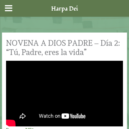
Harpa Dei
Ir
al
contenido
NOVENA A DIOS PADRE – Día 2:
“Tú, Padre, eres la vida”