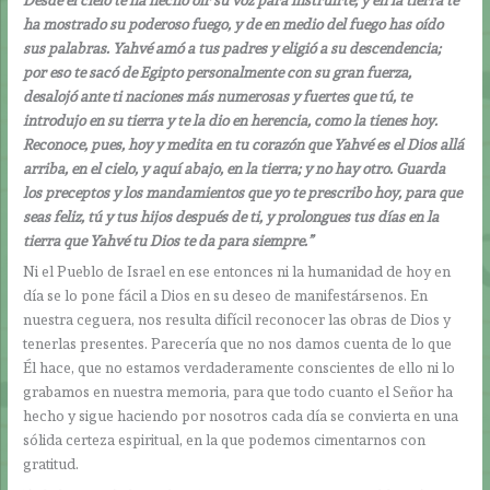
ha mostrado su poderoso fuego, y de en medio del fuego has oído
sus palabras. Yahvé amó a tus padres y eligió a su descendencia;
por eso te sacó de Egipto personalmente con su gran fuerza,
desalojó ante ti naciones más numerosas y fuertes que tú, te
introdujo en su tierra y te la dio en herencia, como la tienes hoy.
Reconoce, pues, hoy y medita en tu corazón que Yahvé es el Dios allá
arriba, en el cielo, y aquí abajo, en la tierra; y no hay otro. Guarda
los preceptos y los mandamientos que yo te prescribo hoy, para que
seas feliz, tú y tus hijos después de ti, y prolongues tus días en la
tierra que Yahvé tu Dios te da para siempre.”
Ni el Pueblo de Israel en ese entonces ni la humanidad de hoy en
día se lo pone fácil a Dios en su deseo de manifestársenos. En
nuestra ceguera, nos resulta difícil reconocer las obras de Dios y
tenerlas presentes. Parecería que no nos damos cuenta de lo que
Él hace, que no estamos verdaderamente conscientes de ello ni lo
grabamos en nuestra memoria, para que todo cuanto el Señor ha
hecho y sigue haciendo por nosotros cada día se convierta en una
sólida certeza espiritual, en la que podemos cimentarnos con
gratitud.