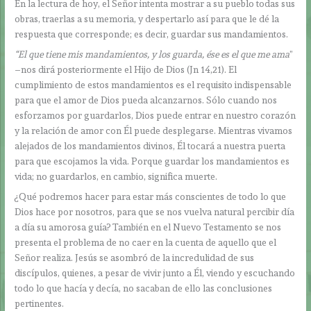
En la lectura de hoy, el Señor intenta mostrar a su pueblo todas sus
obras, traerlas a su memoria, y despertarlo así para que le dé la
respuesta que corresponde; es decir, guardar sus mandamientos.
“El que tiene mis mandamientos, y los guarda, ése es el que me ama
”
–nos dirá posteriormente el Hijo de Dios (Jn 14,21). El
cumplimiento de estos mandamientos es el requisito indispensable
para que el amor de Dios pueda alcanzarnos. Sólo cuando nos
esforzamos por guardarlos, Dios puede entrar en nuestro corazón
y la relación de amor con Él puede desplegarse. Mientras vivamos
alejados de los mandamientos divinos, Él tocará a nuestra puerta
para que escojamos la vida. Porque guardar los mandamientos es
vida; no guardarlos, en cambio, significa muerte.
¿Qué podremos hacer para estar más conscientes de todo lo que
Dios hace por nosotros, para que se nos vuelva natural percibir día
a día su amorosa guía? También en el Nuevo Testamento se nos
presenta el problema de no caer en la cuenta de aquello que el
Señor realiza. Jesús se asombró de la incredulidad de sus
discípulos, quienes, a pesar de vivir junto a Él, viendo y escuchando
todo lo que hacía y decía, no sacaban de ello las conclusiones
pertinentes.