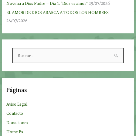
Novena a Dios Padre – Día 1: “Dios es amor”
29/07/2026
EL AMOR DE DIOS ABARCA A TODOS LOS HOMBRES
28/07/2026
B
u
s
c
a
Páginas
r
p
Aviso Legal
o
Contacto
r
Donaciones
:
Home Es