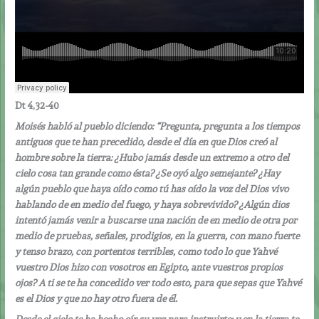
Dt 4,32-40
Moisés habló al pueblo diciendo: “Pregunta, pregunta a los tiempos
antiguos que te han precedido, desde el día en que Dios creó al
hombre sobre la tierra: ¿Hubo jamás desde un extremo a otro del
cielo cosa tan grande como ésta? ¿Se oyó algo semejante? ¿Hay
algún pueblo que haya oído como tú has oído la voz del Dios vivo
hablando de en medio del fuego, y haya sobrevivido? ¿Algún dios
intentó jamás venir a buscarse una nación de en medio de otra por
medio de pruebas, señales, prodigios, en la guerra, con mano fuerte
y tenso brazo, con portentos terribles, como todo lo que Yahvé
vuestro Dios hizo con vosotros en Egipto, ante vuestros propios
ojos? A ti se te ha concedido ver todo esto, para que sepas que Yahvé
es el Dios y que no hay otro fuera de él.
Desde el cielo te ha hecho oír su voz para instruirte; y en la tierra te