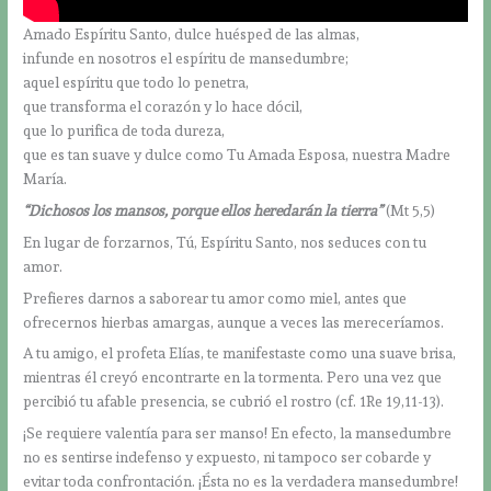
Amado Espíritu Santo, dulce huésped de las almas,
infunde en nosotros el espíritu de mansedumbre;
aquel espíritu que todo lo penetra,
que transforma el corazón y lo hace dócil,
que lo purifica de toda dureza,
que es tan suave y dulce como Tu Amada Esposa, nuestra Madre
María.
“Dichosos los mansos, porque ellos heredarán la tierra”
(Mt 5,5)
En lugar de forzarnos, Tú, Espíritu Santo, nos seduces con tu
amor.
Prefieres darnos a saborear tu amor como miel, antes que
ofrecernos hierbas amargas, aunque a veces las mereceríamos.
A tu amigo, el profeta Elías, te manifestaste como una suave brisa,
mientras él creyó encontrarte en la tormenta. Pero una vez que
percibió tu afable presencia, se cubrió el rostro (cf. 1Re 19,11-13).
¡Se requiere valentía para ser manso! En efecto, la mansedumbre
no es sentirse indefenso y expuesto, ni tampoco ser cobarde y
evitar toda confrontación. ¡Ésta no es la verdadera mansedumbre!