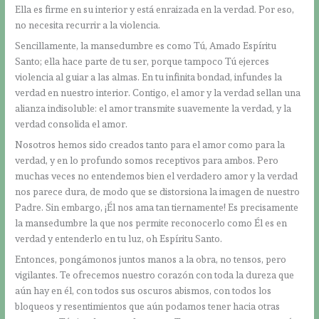
Ella es firme en su interior y está enraizada en la verdad. Por eso,
no necesita recurrir a la violencia.
Sencillamente, la mansedumbre es como Tú, Amado Espíritu
Santo; ella hace parte de tu ser, porque tampoco Tú ejerces
violencia al guiar a las almas. En tu infinita bondad, infundes la
verdad en nuestro interior. Contigo, el amor y la verdad sellan una
alianza indisoluble: el amor transmite suavemente la verdad, y la
verdad consolida el amor.
Nosotros hemos sido creados tanto para el amor como para la
verdad, y en lo profundo somos receptivos para ambos. Pero
muchas veces no entendemos bien el verdadero amor y la verdad
nos parece dura, de modo que se distorsiona la imagen de nuestro
Padre. Sin embargo, ¡Él nos ama tan tiernamente! Es precisamente
la mansedumbre la que nos permite reconocerlo como Él es en
verdad y entenderlo en tu luz, oh Espíritu Santo.
Entonces, pongámonos juntos manos a la obra, no tensos, pero
vigilantes. Te ofrecemos nuestro corazón con toda la dureza que
aún hay en él, con todos sus oscuros abismos, con todos los
bloqueos y resentimientos que aún podamos tener hacia otras