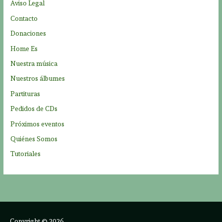
Aviso Legal
o
Contacto
r
Donaciones
:
Home Es
Nuestra música
Nuestros álbumes
Partituras
Pedidos de CDs
Próximos eventos
Quiénes Somos
Tutoriales
Copyright © 2026