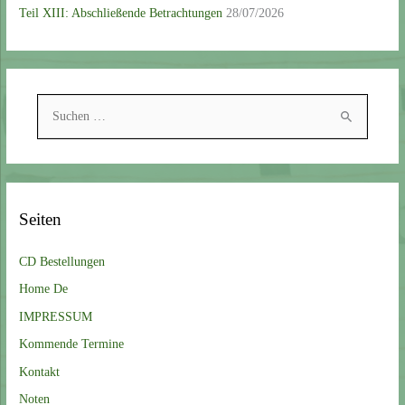
Teil XIII: Abschließende Betrachtungen
28/07/2026
S
u
c
h
e
Seiten
n
n
CD Bestellungen
a
Home De
c
IMPRESSUM
h
Kommende Termine
:
Kontakt
Noten