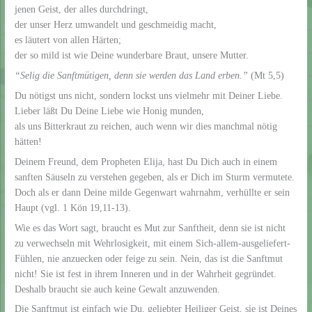
jenen Geist, der alles durchdringt,
der unser Herz umwandelt und geschmeidig macht,
es läutert von allen Härten;
der so mild ist wie Deine wunderbare Braut, unsere Mutter.
“Selig die Sanftmütigen, denn sie werden das Land erben.
”
(Mt 5,5)
Du nötigst uns nicht, sondern lockst uns vielmehr mit Deiner Liebe.
Lieber läßt Du Deine Liebe wie Honig munden,
als uns Bitterkraut zu reichen, auch wenn wir dies manchmal nötig
hätten!
Deinem Freund, dem Propheten Elija, hast Du Dich auch in einem
sanften Säuseln zu verstehen gegeben, als er Dich im Sturm vermutete.
Doch als er dann Deine milde Gegenwart wahrnahm, verhüllte er sein
Haupt (vgl. 1 Kön 19,11-13).
Wie es das Wort sagt, braucht es Mut zur Sanftheit, denn sie ist nicht
zu verwechseln mit Wehrlosigkeit, mit einem Sich-allem-ausgeliefert-
Fühlen, nie anzuecken oder feige zu sein. Nein, das ist die Sanftmut
nicht! Sie ist fest in ihrem Inneren und in der Wahrheit gegründet.
Deshalb braucht sie auch keine Gewalt anzuwenden.
Die Sanftmut ist einfach wie Du, geliebter Heiliger Geist, sie ist Deines