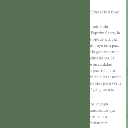
Entonces, ¿de dónde procede la paz?
El hermano Nicolás, un santo de Suiza, nos dice: “¡Paz sólo hay en
Dios!”
Por tanto, la paz brota de la relación con Dios, cuando toda
nuestra vida está ordenada en Él. Si te damos a ti, Espíritu Santo, la
posibilidad de hacer a un lado todo aquello que se opone a la paz
en nuestro interior, entonces madurará como fruto tuyo esta paz.
En primera instancia, ella se encargará de vencer la guerra que se
desata en nuestro interior a causa de las malas inclinaciones; la
guerra contra nuestra razón, al hacer aquello que en realidad
sabemos que no deberíamos hacer… El fruto de la paz trabajará
también en nuestras malas actitudes: la obstinación en querer tener
la razón, el orgullo, la vanidad, etc. Abrirá nuestros ojos para ver la
realidad en su totalidad, de manera que el propio “yo” pase a un
segundo plano ante lo que es más importante.
Pero lo dicho aquí con respecto a nosotros mismos, cuenta
también para el mundo. Si no cerramos los ojos, tendremos que
constatar que hay tantas zonas del mundo en guerra, tanta
violencia, que no es siempre visible, pero está terriblemente