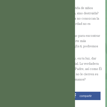
presente.
¿Cómo será posible alcanzar la paz, mientras la vida de niños
inocentes en el vientre materno no sea respetada, sino destruida?
¿Cómo podrá llegar la paz, mientras los hombres no conozcan la
fuente de la paz? ¿Cómo hallar paz, cuando la verdad no es
reconocida ni se la toma como criterio?
Así, oh Espíritu Santo, veo que hay un solo camino para encontrar
verdadera y profunda paz: Tenemos que conocerte más
profundamente a ti, que eres la fuente de la paz. ¡En ti, podremos
ser verdaderos pacificadores!
Deberíamos hablarles a las otras personas de ti, y, en tu luz, dar
testimonio de la bondad de nuestro Padre Celestial. La verdadera
paz llegaría cuando los hombres conozcan a su Padre, así como Él
es en verdad. Cuando esto suceda y los hombres no le cierren su
corazón, ¿quién osaría hacer la guerra a sus hermanos?
Descargar PDF
compartir
compartir
compartir
compartir
correo