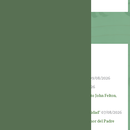
Entradas recientes
Fieles a la Tradición
09/08/2026
“UNA BREVE INCURSIÓN EN LA ASCÉTICA”
09/08/2026
“UNA ALEGRÍA PARA LOS SANTOS”
08/08/2026
VIDAS DE SANTOS: “Fiel hasta la muerte: El beato John Felton,
mártir”
08/08/2026
Fiesta de Dios Padre: “El Padre de toda la humanidad”
07/08/2026
Novena a Dios Padre – Día 9 – Al servicio del amor del Padre
06/08/2026