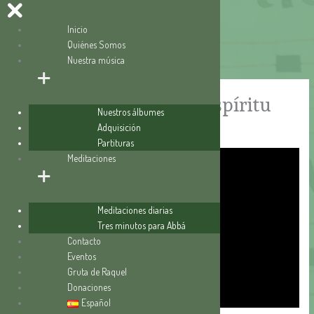
Inicio
Quiénes Somos
Ir
Nuestra música
al
contenido
Meditaciones sobre el Espíritu
Nuestros álbumes
Santo (8/14): LA PAZ
Adquisición
Partituras
Meditaciones
Meditaciones diarias
Tres minutos para Abbá
Contacto
Eventos
Gruta de Raquel
Donaciones
Español