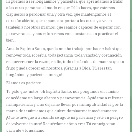
lleguemos a ser longánimos y pacientes, que aprendamos a tratar
a las otras personas al modo en que Tú lo haces, que estemos
dispuestos a perdonar una y otra vez, que mantengamos el
corazón abierto, que sepamos soportar a los otros y a veces
también a nosotros mismos; que seamos capaces de esperar con
perseverancia y nos esforcemos con constancia en practicar el
bien…
Amado Espíritu Santo, queda mucho trabajo por hacer: habrá que
remover toda soberbia, toda jactancia, toda vanidad y obstinación
en querer tener la razón; en fin, todo obstáculo… de manera que tu
fruto pueda crecer en nosotros. ¡Gracias a Dios, Tú eres tan
longánimo y paciente conmigo!
El amor es paciente…
Te pido que juntos, oh Espíritu Santo, nos pongamos en camino:
concédeme un largo aliento y perseverancia. Ayúdame a refrenar
mi impaciencia y a no dejarme llevar por mi impulsividad ni por la
marea de sentimientos que quiere dominarme inmediatamente.
¡Que te invoque a ti cuando se agote mi paciencia y esté en peligro
de volverme injusto! Recuérdame cómo eres Tú conmigo: tan
paciente y longánimo.