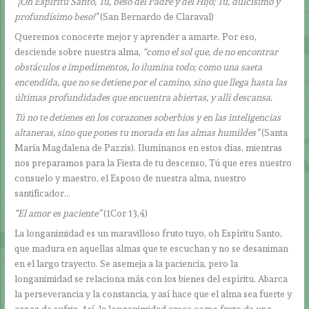
“¡Oh Espíritu Santo, Tú, beso del Padre y del Hijo; Tú, dulcísimo y
profundísimo beso!”
(San Bernardo de Claraval)
Queremos conocerte mejor y aprender a amarte. Por eso,
desciende sobre nuestra alma,
“como el sol que, de no encontrar
obstáculos e impedimentos, lo ilumina todo; como una saeta
encendida, que no se detiene por el camino, sino que llega hasta las
últimas profundidades que encuentra abiertas, y allí descansa.
Tú no te detienes en los corazones soberbios y en las inteligencias
altaneras, sino que pones tu morada en las almas humildes”
(Santa
María Magdalena de Pazzis). Ilumínanos en estos días, mientras
nos preparamos para la Fiesta de tu descenso, Tú que eres nuestro
consuelo y maestro, el Esposo de nuestra alma, nuestro
santificador…
“El amor es paciente”
(1Cor 13,4)
La longanimidad es un maravilloso fruto tuyo, oh Espíritu Santo,
que madura en aquellas almas que te escuchan y no se desaniman
en el largo trayecto. Se asemeja a la paciencia, pero la
longanimidad se relaciona más con los bienes del espíritu. Abarca
la perseverancia y la constancia, y así hace que el alma sea fuerte y
capaz de sufrir. Así, la longanimidad crece como fruto de una