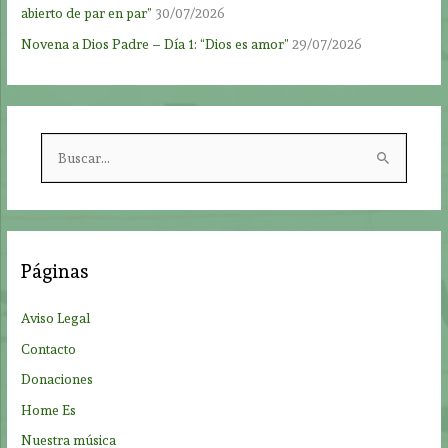
abierto de par en par”
30/07/2026
Novena a Dios Padre – Día 1: “Dios es amor”
29/07/2026
B
u
s
c
a
Páginas
r
p
Aviso Legal
o
Contacto
r
Donaciones
:
Home Es
Nuestra música