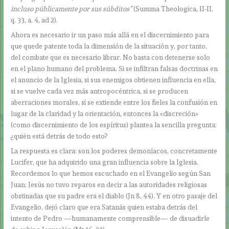
incluso públicamente por sus súbditos”
(Summa Theologica, II-II,
q. 33, a. 4, ad 2).
Ahora es necesario ir un paso más allá en el discernimiento para
que quede patente toda la dimensión de la situación y, por tanto,
del combate que es necesario librar. No basta con detenerse solo
en el plano humano del problema. Si se infiltran falsas doctrinas en
el anuncio de la Iglesia, si sus enemigos obtienen influencia en ella,
si se vuelve cada vez más antropocéntrica, si se producen
aberraciones morales, si se extiende entre los fieles la confusión en
lugar de la claridad y la orientación, entonces la «discreción»
(como discernimiento de los espíritus) plantea la sencilla pregunta:
¿quién está detrás de todo esto?
La respuesta es clara: son los poderes demoníacos, concretamente
Lucifer, que ha adquirido una gran influencia sobre la Iglesia.
Recordemos lo que hemos escuchado en el Evangelio según San
Juan: Jesús no tuvo reparos en decir a las autoridades religiosas
obstinadas que su padre era el diablo (Jn 8, 44). Y en otro pasaje del
Evangelio, dejó claro que era Satanás quien estaba detrás del
intento de Pedro —humanamente comprensible— de disuadirle