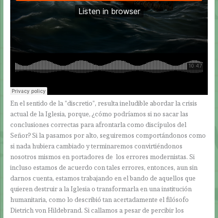
En el sentido de la “discretio”, resulta ineludible abordar la crisis
actual de la Iglesia, porque, ¿cómo podríamos si no sacar las
conclusiones correctas para afrontarla como discípulos del
Señor? Si la pasamos por alto, seguiremos comportándonos como
si nada hubiera cambiado y terminaremos convirtiéndonos
nosotros mismos en portadores de los errores modernistas. Si
incluso estamos de acuerdo con tales errores, entonces, aun sin
darnos cuenta, estamos trabajando en el bando de aquellos que
quieren destruir a la Iglesia o transformarla en una institución
humanitaria, como lo describió tan acertadamente el filósofo
Dietrich von Hildebrand. Si callamos a pesar de percibir los