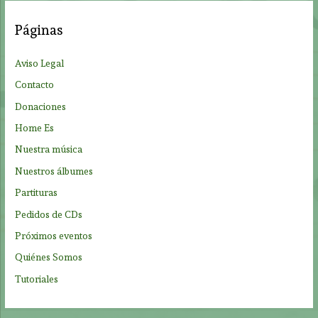
a
Páginas
r
p
Aviso Legal
o
Contacto
r
Donaciones
:
Home Es
Nuestra música
Nuestros álbumes
Partituras
Pedidos de CDs
Próximos eventos
Quiénes Somos
Tutoriales