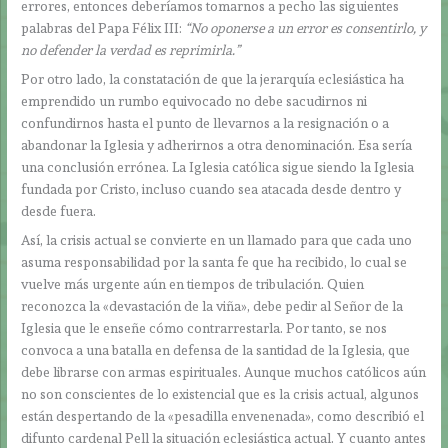
errores, entonces deberíamos tomarnos a pecho las siguientes
palabras del Papa Félix III:
“No oponerse a un error es consentirlo, y
no defender la verdad es reprimirla.”
Por otro lado, la constatación de que la jerarquía eclesiástica ha
emprendido un rumbo equivocado no debe sacudirnos ni
confundirnos hasta el punto de llevarnos a la resignación o a
abandonar la Iglesia y adherirnos a otra denominación. Esa sería
una conclusión errónea. La Iglesia católica sigue siendo la Iglesia
fundada por Cristo, incluso cuando sea atacada desde dentro y
desde fuera.
Así, la crisis actual se convierte en un llamado para que cada uno
asuma responsabilidad por la santa fe que ha recibido, lo cual se
vuelve más urgente aún en tiempos de tribulación. Quien
reconozca la «devastación de la viña», debe pedir al Señor de la
Iglesia que le enseñe cómo contrarrestarla. Por tanto, se nos
convoca a una batalla en defensa de la santidad de la Iglesia, que
debe librarse con armas espirituales. Aunque muchos católicos aún
no son conscientes de lo existencial que es la crisis actual, algunos
están despertando de la «pesadilla envenenada», como describió el
difunto cardenal Pell la situación eclesiástica actual. Y cuanto antes