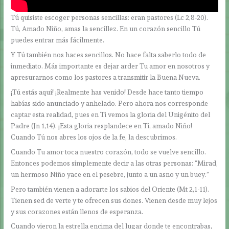
Tú quisiste escoger personas sencillas: eran pastores (Lc 2,8-20).
Tú, Amado Niño, amas la sencillez. En un corazón sencillo Tú
puedes entrar más fácilmente.
Y Tú también nos haces sencillos. No hace falta saberlo todo de
inmediato. Más importante es dejar arder Tu amor en nosotros y
apresurarnos como los pastores a transmitir la Buena Nueva.
¡Tú estás aquí! ¡Realmente has venido! Desde hace tanto tiempo
habías sido anunciado y anhelado. Pero ahora nos corresponde
captar esta realidad, pues en Ti vemos la gloria del Unigénito del
Padre (Jn 1,14). ¡Esta gloria resplandece en Ti, amado Niño!
Cuando Tú nos abres los ojos de la fe, la descubrimos.
Cuando Tu amor toca nuestro corazón, todo se vuelve sencillo.
Entonces podemos simplemente decir a las otras personas: “Mirad,
un hermoso Niño yace en el pesebre, junto a un asno y un buey.”
Pero también vienen a adorarte los sabios del Oriente (Mt 2,1-11).
Tienen sed de verte y te ofrecen sus dones. Vienen desde muy lejos
y sus corazones están llenos de esperanza.
Cuando vieron la estrella encima del lugar donde te encontrabas,