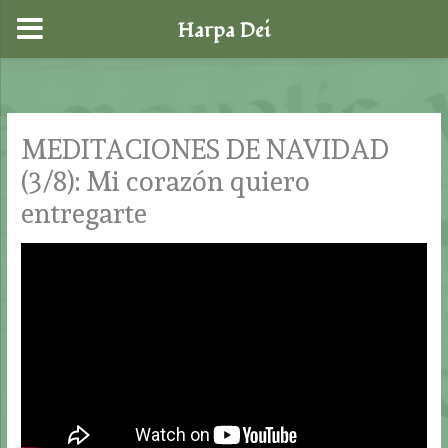
Harpa Dei
Ir
al
contenido
MEDITACIONES DE NAVIDAD
(3/8): Mi corazón quiero
entregarte