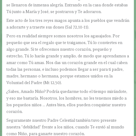
se llenaron de inmensa alegría. Entrando en la casa donde estabas
Tú junto a María y José, se postraron y Te adoraron.
Este acto de los tres reyes magos apunta a los pueblos que vendrán
a adorarte y a traerte sus dones (Sal 72,10-11).
Pero en realidad siempre somos nosotros los agasajados. Por
pequeño que sea el regalo que te traigamos, Tú lo conviertes en
algo grande. Si te ofrecemos nuestro corazón, pequeño y
estrecho, Tú lo harás grande y amplio, de modo que aprendamos a
amar como Tú amas. Nos das un corazón grande en el cual caben
todas las personas, e incluso podemos llegar a ser para ti padre,
madre, hermano o hermana, porque estamos unidos en la
Voluntad del Padre (Mt 12,50).
¿Sabes, Amado Niño? Podría quedarme todo el tiempo mirándote,
y eso me bastaría. Nosotros, los hombres, no les tenemos miedo a
los pequeños niños … Antes bien, ellos pueden conquistar nuestro
corazón.
Seguramente nuestro Padre Celestial también tuvo presente
nuestra “debilidad” frente a los niños, cuando Te envió al mundo
como Niño, para ganarte nuestro corazón.