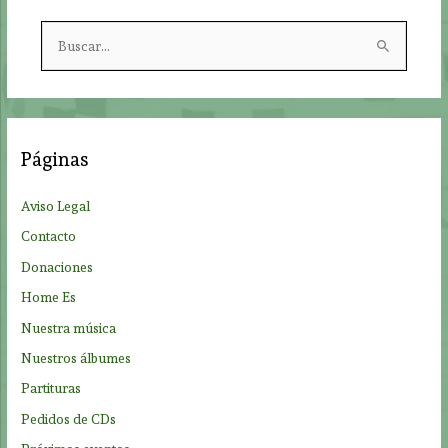
B
u
s
c
a
Páginas
r
p
Aviso Legal
o
Contacto
r
Donaciones
:
Home Es
Nuestra música
Nuestros álbumes
Partituras
Pedidos de CDs