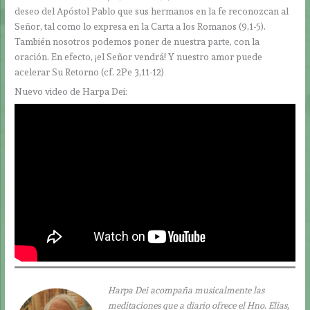
deseo del Apóstol Pablo que sus hermanos en la fe reconozcan al
Señor, tal como lo expresa en la Carta a los Romanos (9,1-5).
También nosotros podemos poner de nuestra parte, con la
oración. En efecto, ¡el Señor vendrá! Y nuestro amor puede
acelerar Su Retorno (cf. 2Pe 3,11-12)
Nuevo video de Harpa Dei:
Harpa Dei acompaña musicalmente las
meditaciones que a diario ofrece el Hno. Elías,