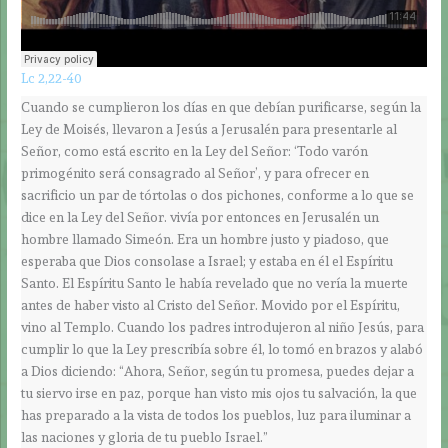
Lc 2,22-40
Cuando se cumplieron los días en que debían purificarse, según la
Ley de Moisés, llevaron a Jesús a Jerusalén para presentarle al
Señor, como está escrito en la Ley del Señor: ‘Todo varón
primogénito será consagrado al Señor’, y para ofrecer en
sacrificio un par de tórtolas o dos pichones, conforme a lo que se
dice en la Ley del Señor. vivía por entonces en Jerusalén un
hombre llamado Simeón. Era un hombre justo y piadoso, que
esperaba que Dios consolase a Israel; y estaba en él el Espíritu
Santo. El Espíritu Santo le había revelado que no vería la muerte
antes de haber visto al Cristo del Señor. Movido por el Espíritu,
vino al Templo. Cuando los padres introdujeron al niño Jesús, para
cumplir lo que la Ley prescribía sobre él, lo tomó en brazos y alabó
a Dios diciendo: “Ahora, Señor, según tu promesa, puedes dejar a
tu siervo irse en paz, porque han visto mis ojos tu salvación, la que
has preparado a la vista de todos los pueblos, luz para iluminar a
las naciones y gloria de tu pueblo Israel.”