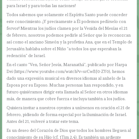
para Israel y para todas las naciones!
Todos sabemos que solamente el Espíritu Santo puede conceder
este conocimiento. ¡Y precisamente a Él podemos pedírselo con
fervor! Mientras los judíos clamen por la Venida del Mesías el 21
de febrero, nosotros podemos pedirle al Señor que lo reconozcan
así como el anciano Simeón y la profetisa Ana, que en el Templo de
Jerusalén hablaba sobre el Niño “a todos los que esperaban la
redención” de Israel.
En el canto “Ven, Señor Jesús, Maranathá”, publicado por Harpa
Dei (https://www.youtube.com/watch?v=srCwBJ0-ZY0), hemos
dado una expresión musical en diversos idiomas al anhelo de la
Esposa por su Esposo. Muchas personas han respondido, y en
futuro quisiéramos dirigir esta llamada al Señor en otros idiomas
más, de manera que cobre fuerza e incluya también a los judíos.
Quisiera invitar a nuestros oyentes a unírsenos en oración el 21 de
febrero, pidiendo de forma especial por la iluminación de Israel.
Antes del 21, volveré a tratar este tema.
Es un deseo del Corazón de Dios que todos los hombres lleguen al
conocimiento de su Hijo (cf. 1Tim 2,4). Es también un ardiente