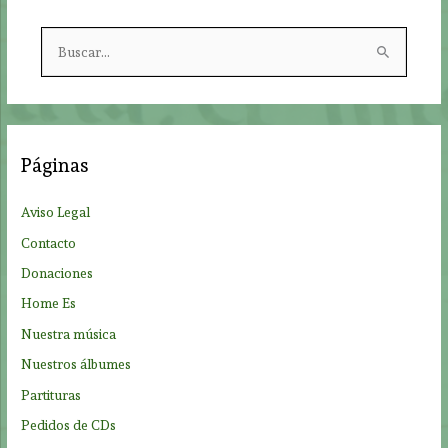
B
u
s
c
a
Páginas
r
p
Aviso Legal
o
Contacto
r
Donaciones
:
Home Es
Nuestra música
Nuestros álbumes
Partituras
Pedidos de CDs