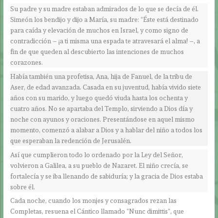
Su padre y su madre estaban admirados de lo que se decía de él.
Simeón los bendijo y dijo a María, su madre: “Éste está destinado
para caída y elevación de muchos en Israel, y como signo de
contradicción – ¡a ti misma una espada te atravesará el alma! –, a
fin de que queden al descubierto las intenciones de muchos
corazones.
Había también una profetisa, Ana, hija de Fanuel, de la tribu de
Aser, de edad avanzada. Casada en su juventud, había vivido siete
años con su marido, y luego quedó viuda hasta los ochenta y
cuatro años. No se apartaba del Templo, sirviendo a Dios día y
noche con ayunos y oraciones. Presentándose en aquel mismo
momento, comenzó a alabar a Dios y a hablar del niño a todos los
que esperaban la redención de Jerusalén.
Así que cumplieron todo lo ordenado por la Ley del Señor,
volvieron a Galilea, a su pueblo de Nazaret. El niño crecía, se
fortalecía y se iba llenando de sabiduría; y la gracia de Dios estaba
sobre él.
Cada noche, cuando los monjes y consagrados rezan las
Completas, resuena el Cántico llamado “Nunc dimittis”, que