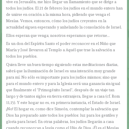
vive en Jerusalén, me hizo llegar un llamamiento que se dirige a
todos los judíos. El 21 de febrero los judíos en el mundo entero han
de unirse en oración a la misma hora, pidiendo que venga el
Mesías. Vemos, entonces, cómo los judíos creyentes en la
actualidad siguen esperando y anhelando la consolación de Israel.
Ellos esperan que venga; nosotros esperamos que retorne…
Es un don del Espíritu Santo el poder reconocer en el Niño que
María y José llevaron al Templo a Aquél que trae la salvación a
todos los pueblos.
Quien lleve un buen tiempo siguiendo estas meditaciones diarias,
sabrá que la iluminación de Israel es una intención muy grande
para mí. No sólo es importante para los judíos mismos; sino que
para el mundo entero y para la Iglesia será una ganancia sin igual
que finalmente el “Primogénito Israel”, después de un viaje tan
largo y de tantos siglos en tierra extranjera, llegue a casa (cf. Rom
11,15). Y este hogar no es, en primera instancia, el Estado de Israel.
¡No! El hogar es, como dice Simeón, contemplar la salvación que
Dios ha preparado ante todos los pueblos: luz para los gentiles y
gloria para Israel. En otras palabras, los judíos llegarán a casa
cuando reconozcan a Jesús como el Hijo de Dios. ¡Él es el Mesías